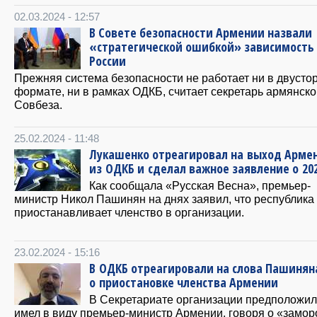
02.03.2024 - 12:57
В Совете безопасности Армении назвали
«стратегической ошибкой» зависимость
России
Прежняя система безопасности не работает ни в двусто
формате, ни в рамках ОДКБ, считает секретарь армянско
Совбеза.
25.02.2024 - 11:48
Лукашенко отреагировал на выход Арме
из ОДКБ и сделал важное заявление о 20
Как сообщала «Русская Весна», премьер-
министр Никол Пашинян на днях заявил, что республика
приостанавливает членство в организации.
23.02.2024 - 15:16
В ОДКБ отреагировали на слова Пашинян
о приостановке членства Армении
В Секретариате организации предположили
имел в виду премьер-министр Армении, говоря о «замор