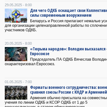
29.05.2025 - 8:00
Для чего ОДКБ оснащает свои Коллектив
силы современным вооружением
Беларусь и Россия прилагают немалые ус
для организации целенаправленной работы по сплочен
участников ОДКБ.
20.05.2025 - 8:00
«Тюрьма народов»: Володин высказался 
Евросоюзе
Председатель ПА ОДКБ Вячеслав Володи
охарактеризовал Евросоюз.
01.05.2025 - 7:00
Форматы военного сотрудничества: воен
сравнил союзы России с КНДР и Арменией
Армения обычно присылала на совместн
учения по линии ОДКБ и КСОР ОДКБ от 1 до 5
военнослужащих, в старом обмундировании...