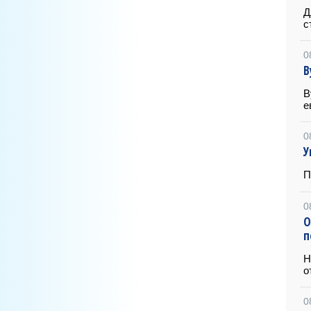
Д
с
0
В
В
е
0
У
П
0
О
п
Н
о
0