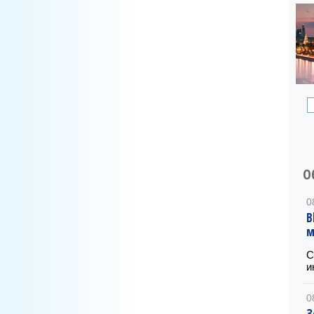
О
0
B
м
С
и
0
З