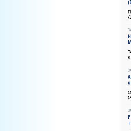
(
П
Д
0
Н
М
Т
д
0
А
л
О
(
0
Р
т