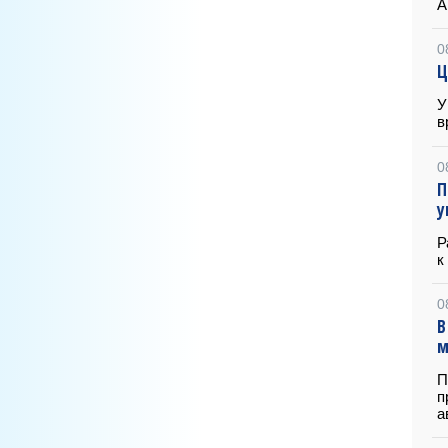
А
0
Ц
У
в
0
П
у
Р
к
0
В
м
П
п
а