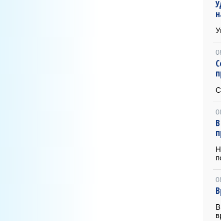
У
н
У
0
С
п
С
0
В
п
Н
п
0
В
В
в