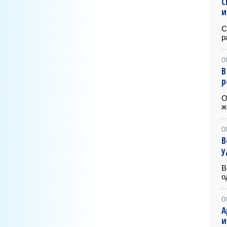
С
и
С
р
0
В
р
О
ж
0
В
у
В
о
0
А
и