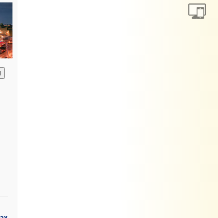
анию
ах