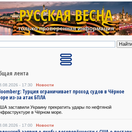
Перейти к основному содерж
РУССКАЯ ВЕСНА
только проверенная информация
бщая лента
8.08.2026 - 17:30
Новости
loomberg: Турция ограничивает проход судов в Чёрное
оре из-за атак БПЛА
ША заставили Украину прекратить удары по нефтяной
нфраструктуре в Чёрном море.
8.08.2026 - 17:00
Новости
еленский заявил о якобы договорённости с США о поставк