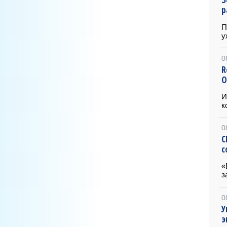
р
П
у
0
R
О
И
к
0
C
с
«
з
0
У
э