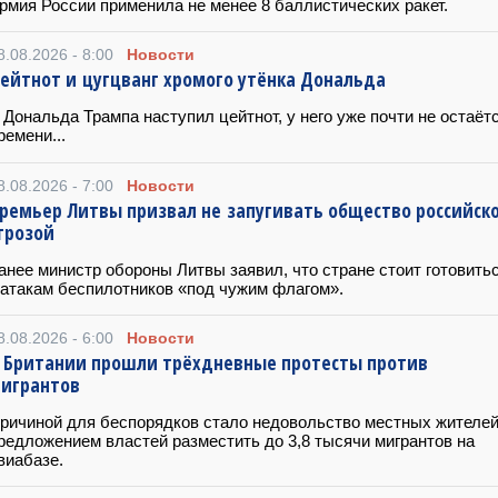
рмия России применила не менее 8 баллистических ракет.
8.08.2026 - 8:00
Новости
ейтнот и цугцванг хромого утёнка Дональда
 Дональда Трампа наступил цейтнот, у него уже почти не остаёт
ремени...
8.08.2026 - 7:00
Новости
ремьер Литвы призвал не запугивать общество российск
грозой
анее министр обороны Литвы заявил, что стране стоит готовить
 атакам беспилотников «под чужим флагом».
8.08.2026 - 6:00
Новости
 Британии прошли трёхдневные протесты против
игрантов
ричиной для беспорядков стало недовольство местных жителе
редложением властей разместить до 3,8 тысячи мигрантов на
виабазе.