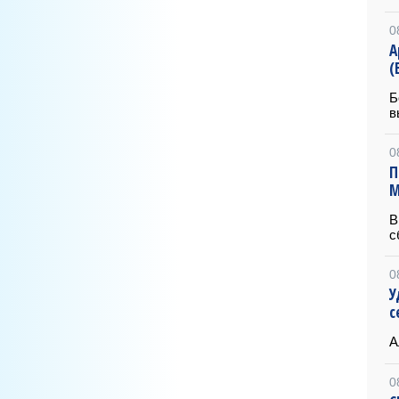
0
А
(
Б
в
0
П
М
В
с
0
У
с
А
0