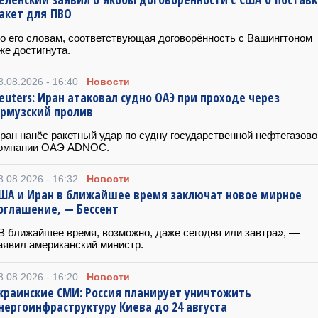
акет для ПВО
о его словам, соответствующая договорённость с Вашингтоном
же достигнута.
8.08.2026 - 16:40
Новости
euters: Иран атаковал судно ОАЭ при проходе через
рмузский пролив
ран нанёс ракетный удар по судну государственной нефтегазово
омпании ОАЭ ADNOC.
8.08.2026 - 16:32
Новости
ША и Иран в ближайшее время заключат новое мирное
оглашение, — Бессент
В ближайшее время, возможно, даже сегодня или завтра», —
аявил американский министр.
8.08.2026 - 16:20
Новости
краинские СМИ: Россия планирует уничтожить
нергоинфраструктуру Киева до 24 августа