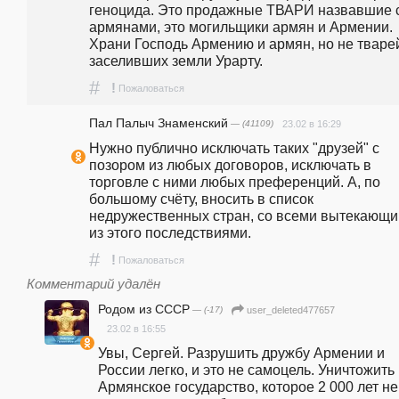
геноцида. Это продажные ТВАРИ назвавшие с
армянами, это могильщики армян и Армении. 
Храни Господь Армению и армян, но не тварей
заселивших земли Урарту.
#
!
Пожаловаться
Пал Палыч Знаменский
— (41109)
23.02 в 16:29
Нужно публично исключать таких "друзей" с 
позором из любых договоров, исключать в 
торговле с ними любых преференций. А, по 
большому счёту, вносить в список 
недружественных стран, со всеми вытекающи
из этого последствиями.
#
!
Пожаловаться
Комментарий удалён
Родом из СССР
— (-17)
user_deleted477657
23.02 в 16:55
Увы, Сергей. Разрушить дружбу Армении и 
России легко, и это не самоцель. Уничтожить 
Армянское государство, которое 2 000 лет не 