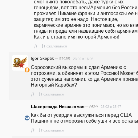
смог никто поколебать, даже турки с их 
геноцидом, вот это цель!Армения без России 
проживет. Никакие франки и англосаксы ее н
защитят, им это не надо. Настоящие, 
кармические армяне это понимают, но во вла
гниды и предатели назвавшие себя армянами
Как и в стране имя которой Армения!
#
!
Пожаловаться
Igor Skeptik
— (29628)
23.02 в 16:06
Соросовский выкормыш сдал Армению с 
потрохами, а обвиняет в этом Россию! Может б
этот сученыш напомнит, когда Армения призна
Нагорный Карабах?
#
!
Пожаловаться
Шахерезада Незнакомая
— (-634)
23.02 в 15:47
Как бы от усердия выслужиться перед США 
Пашинян не отморозил себе уши и все осталь
#
!
Пожаловаться