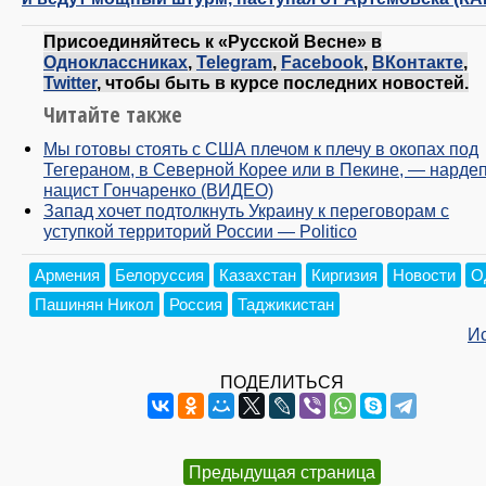
Присоединяйтесь к «Русской Весне» в
Одноклассниках
,
Telegram
,
Facebook
,
ВКонтакте
,
Twitter
, чтобы быть в курсе последних новостей.
Читайте также
Мы готовы стоять с США плечом к плечу в окопах под
Тегераном, в Северной Корее или в Пекине, — нардеп
нацист Гончаренко (ВИДЕО)
Запад хочет подтолкнуть Украину к переговорам с
уступкой территорий России — Politico
Армения
Белоруссия
Казахстан
Киргизия
Новости
О
Пашинян Никол
Россия
Таджикистан
И
ПОДЕЛИТЬСЯ
Предыдущая страница