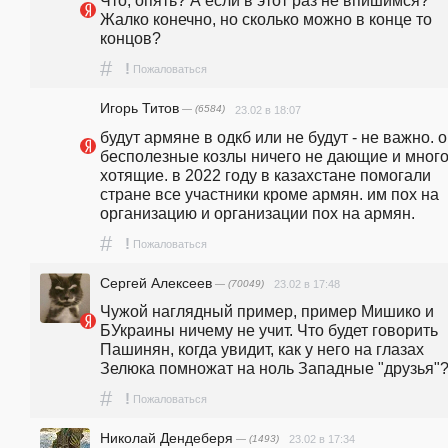
Что, опять? А если в этот раз не впишимся? 
Жалко конечно, но сколько можно в конце то 
концов? 
#
!
Пожаловаться
Игорь Титов
— (6584)
23.02 в 18:07
будут армяне в одкб или не будут - не важно. о
бесполезные козлы ничего не дающие и много
хотящие. в 2022 году в казахстане помогали 
стране все участники кроме армян. им пох на 
организацию и организации пох на армян.
#
!
Пожаловаться
Сергей Алексеев
— (70049)
23.02 в 17:48
Чужой наглядный пример, пример Мишико и 
БУкраины ничему не учит. Что будет говорить 
Пашинян, когда увидит, как у него на глазах 
Зелюка помножат на ноль Западные "друзья"
#
!
Пожаловаться
Николай Дендеберя
— (1493)
23.02 в 17:34