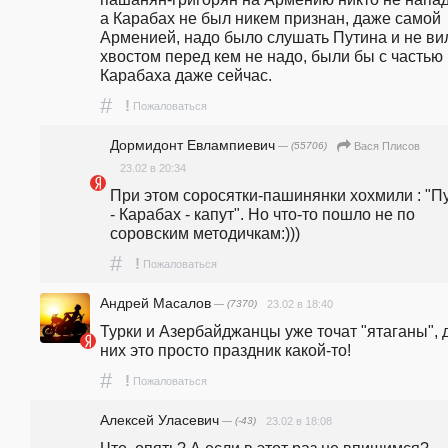
а Карабах не был никем признан, даже самой 
Арменией, надо было слушать Путина и не вил
хвостом перед кем не надо, были бы с частью 
Карабаха даже сейчас.
#
!
Пожаловаться
Дормидонт Евлампиевич
— (55706)
Вася Плисов
23.02 в 20:34
При этом соросятки-пашинянки хохмили : "Пу
- Карабах - капут". Но что-то пошло не по 
соровским методичкам:))) 
#
!
Пожаловаться
Андрей Масалов
— (7370)
23.02 в 18:40
Турки и Азербайджанцы уже точат "ятаганы", д
них это просто праздник какой-то!
#
!
Пожаловаться
Алексей Уласевич
— (-43)
23.02 в 18:08