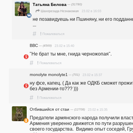
Татьяна Белова
— (31780)
23.02 в 16:03
Шахерезада Незнакомая
не позавидуешь ни Пшиняну, ни его подданн
...
#
!
Пожаловаться
ВВС
— (4569)
23.02 в 15:40
"Не брат ты мне, гнида черножопая".
#
!
Пожаловаться
monolyte monolyte1
— (701)
23.02 в 15:37
ну фсе, капец. ( Да как же ОДКБ сможет прожит
без Армении-то??? )))
#
!
Пожаловаться
Отбившийся от стаи
— (12708)
23.02 в 15:35
Предатели армянского народа получили власть
Армения уверенно движется по пути разрушен
своего государства.  Видимо опыт соседей, Гру