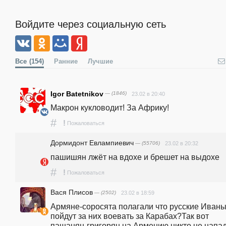
Войдите через социальную сеть
Все
(154)
Ранние
Лучшие
Igor Batetnikov
— (1846)
23.02 в 20:40
Макрон кукловодит! За Африку!
#
!
Пожаловаться
Дормидонт Евлампиевич
— (55706)
23.02 в 20:32
пашишян лжёт на вдохе и брешет на выдохе
#
!
Пожаловаться
Вася Плисов
— (2502)
23.02 в 18:59
Армяне-соросята полагали что русские Иваны
пойдут за них воевать за Карабах?Так вот 
пашанян-григорян на Армению никто не напада