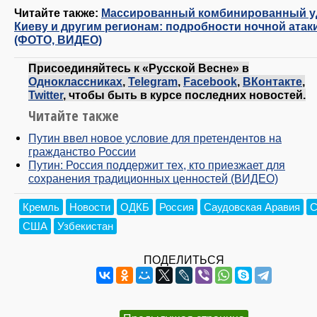
Читайте также:
Массированный комбинированный у
Киеву и другим регионам: подробности ночной атак
(ФОТО, ВИДЕО)
Присоединяйтесь к «Русской Весне» в
Одноклассниках
,
Telegram
,
Facebook
,
ВКонтакте
,
Twitter
, чтобы быть в курсе последних новостей.
Читайте также
Путин ввел новое условие для претендентов на
гражданство России
Путин: Россия поддержит тех, кто приезжает для
сохранения традиционных ценностей (ВИДЕО)
Кремль
Новости
ОДКБ
Россия
Саудовская Аравия
С
США
Узбекистан
ПОДЕЛИТЬСЯ