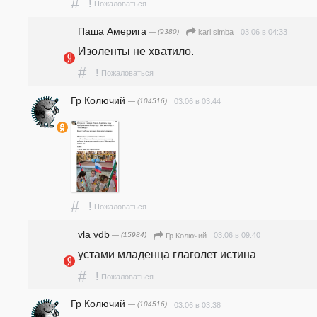
#
!
Пожаловаться
Паша Америга
— (9380)
03.06 в 04:33
karl simba
Изоленты не хватило.
#
!
Пожаловаться
Гр Колючий
— (104516)
03.06 в 03:44
#
!
Пожаловаться
vla vdb
— (15984)
03.06 в 09:40
Гр Колючий
устами младенца глаголет истина
#
!
Пожаловаться
Гр Колючий
— (104516)
03.06 в 03:38