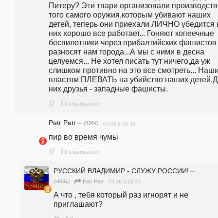
Питеру? Эти твари организовали производство
того самого оружия,которым убивают наших 
детей, теперь они приехали ЛИЧНО убедится к
них хорошо все работает... Гоняют копеечные 
беспилотники через прибалтийских фашистов 
разносят нам города...А мы с ними в десна 
целуемся... Не хотел писать тут ничего,да уж 
слишком противно на это все смотреть... Наши
властям ПЛЕВАТЬ на убийство наших детей.Д
них друзья - западные фашисты.
#
!
Пожаловаться
Petr Petr
— (3364)
03.06 в 06:33
пир во время чумы
#
!
Пожаловаться
РУССКИЙ ВЛАДИМИР - СЛУЖУ РОССИИ!
—
(-4031)
03.06 в 06:43
Petr Petr
А что , тебя который раз игнорят и не 
приглашают?