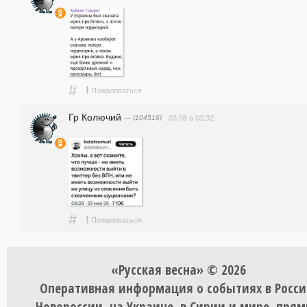
#
!
Пожаловаться
Гр Колючий
— (104516)
03.06 в 03:32
#
!
Пожаловаться
«Русская весна» © 2026
Оперативная информация о событиях в Росси
Новороссии, на Украине, в Сирии и мире, пря