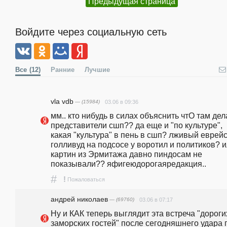
Предыдущая страница
Войдите через социальную сеть
Все
(12)
Ранние
Лучшие
vla vdb
— (15984)
03.06 в 09:36
мм.. кто нибудь в силах объяснить чтО там дел
представители сшп?? да еще и "по культуре", 
какая "культура" в пень в сшп? лживый еврейс
голливуд на подсосе у воротил и политиков? и
картин из Эрмитажа давно пиндосам не 
показывали?? яфигеюдорогаяредакция..
#
!
Пожаловаться
андpeй николаев
— (69760)
03.06 в 07:17
Ну и КАК теперь выглядит эта встреча "дорогих
заморских гостей" после сегодняшнего удара п