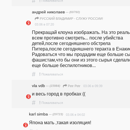
#
!
Пожаловаться
андpeй николаев
— (69760)
РУССКИЙ ВЛАДИМИР - СЛУЖУ РОССИИ!
03.06 в 07:20
Прекращай клоуна изображать. На это реаль
всем противно смотреть... после убийства 
детей,после сегодняшнего обстрела 
Питера,после сегодняшнего теракта в Енакие
Радоваться что мы продадим еще больше сы
фашистам,что бы они из этого сырья сделали
еще больше беспилотников... 
#
!
Пожаловаться
vla vdb
— (15984)
03.06 в 09:39
Petr Petr
и весь город в пробках ((
#
!
Пожаловаться
karl simba
— (29723)
03.06 в 04:02
Япона мать ,такая изоляция!