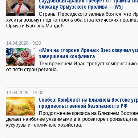
Саудовская Аравия требует от Трампа сн
блокаду Ормузского пролива — WSJ
Страны Персидского залива боятся, что И
хуситы возьмут под контроль оба стратегических пролив
Ормуз и Баб-эль-Мандеб.
14.04.2026 - 9:20
«Мяч на стороне Ирана»: Вэнс озвучил у
завершения конфликта
Тем временем Иран требует компенсацию
от пяти стран региона.
13.04.2026 - 19:00
Совбез: Конфликт на Ближнем Востоке уг
продовольственной безопасности РФ
Продолжение кризиса на Ближнем Восток
делает наиболее уязвимыми в агросекторе производите
кукурузы и тепличные хозяйства.