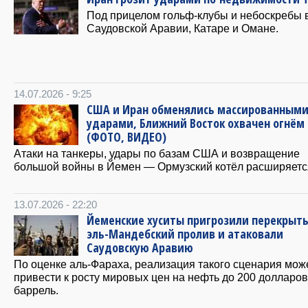
Под прицелом гольф-клубы и небоскребы 
Саудовской Аравии, Катаре и Омане.
14.07.2026 - 9:25
США и Иран обменялись массированным
ударами, Ближний Восток охвачен огнём
(ФОТО, ВИДЕО)
Атаки на танкеры, удары по базам США и возвращение
большой войны в Йемен — Ормузский котёл расширяетс
13.07.2026 - 22:20
Йеменские хуситы пригрозили перекрыть
эль-Мандебский пролив и атаковали
Саудовскую Аравию
По оценке аль-Фараха, реализация такого сценария мож
привести к росту мировых цен на нефть до 200 долларов
баррель.