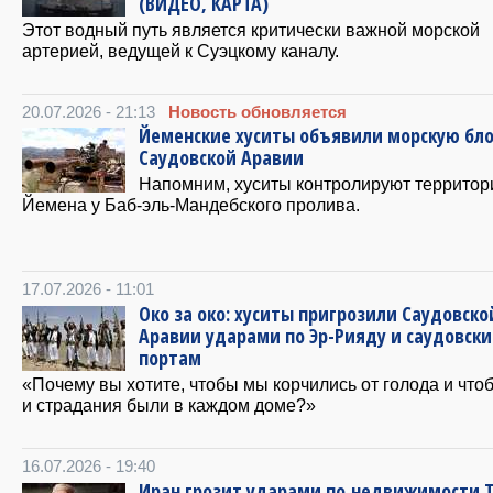
(ВИДЕО, КАРТА)
Этот водный путь является критически важной морской
артерией, ведущей к Суэцкому каналу.
20.07.2026 - 21:13
Новость обновляется
Йеменские хуситы объявили морскую бл
Саудовской Аравии
Напомним, хуситы контролируют террито
Йемена у Баб-эль-Мандебского пролива.
17.07.2026 - 11:01
Око за око: хуситы пригрозили Саудовско
Аравии ударами по Эр-Рияду и саудовск
портам
«Почему вы хотите, чтобы мы корчились от голода и что
и страдания были в каждом доме?»
16.07.2026 - 19:40
Иран грозит ударами по недвижимости 