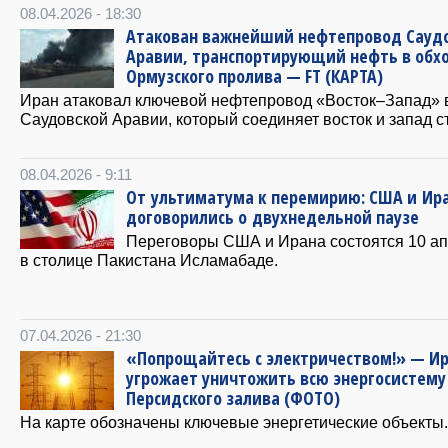
08.04.2026 - 18:30
Атакован важнейший нефтепровод Сауд
Аравии, транспортирующий нефть в обх
Ормузского пролива — FT (КАРТА)
Иран атаковал ключевой нефтепровод «Восток–Запад» 
Саудовской Аравии, который соединяет восток и запад с
08.04.2026 - 9:11
От ультиматума к перемирию: США и Ир
договорились о двухнедельной паузе
Переговоры США и Ирана состоятся 10 а
в столице Пакистана Исламабаде.
07.04.2026 - 21:30
«Попрощайтесь с электричеством!» — И
угрожает уничтожить всю энергосистему
Персидского залива (ФОТО)
На карте обозначены ключевые энергетические объекты.