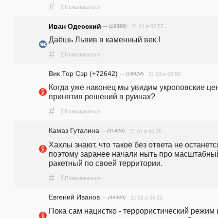
#
!
Пожаловаться
Иван Одесский
— (19396)
21.01 в 06:57
Даёшь Львив в каменный век ! 
#
!
Пожаловаться
Вик Тор Сэр (+72642)
— (18524)
21.01 в 06:50
Когда уже наконец мы увидим укроповские цен
принятия решений в руинах?
#
!
Пожаловаться
Камaз Гутaлина
— (31428)
21.01 в 06:25
Хахлы знают, что такое без ответа не останется
поэтому заранее начали ныть про масштабный
ракетный по своей территории. 
#
!
Пожаловаться
Евгений Иванов
— (99949)
21.01 в 06:23
Пока сам нацистко - террористический режим и