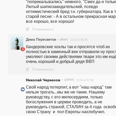
"поприкалывались" немного. "Смех да и только
Лютый шапкозакидательский, псевдо 
оптимистический бред т.н. губернатора. Как в т
старой песне: - А в остальном прекрасная мар
все хорошо, все хорошо!
#
!
Пожаловаться
Дима Пересветов
— (4047)
21.01 в 08:36
бандеровские хохлы так и просятся чтоб их 
полностью в каменный век отправили ну прост
умоляют своими действиями твари это им ещё
очень хороший и добрый дядя ВВП
#
!
Пожаловаться
Николай Черкесов
— (12937)
21.01 в 07:26
Свой народ потерпит, а вот "наш народ" там 
нельзя трогать...мы же не такие. Нашему 
руководству, с его милосердием, только 
богослужения в церкви проводить, а не 
руководить страной, СТАЛИН за 4 года  освоб
свою Страну  и  пол Европы нахлобучил. 