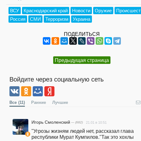
ВСУ
Краснодарский край
Новости
Оружие
Происшест
Россия
СМИ
Терроризм
Украина
ПОДЕЛИТЬСЯ
Предыдущая страница
Войдите через социальную сеть
Все
(11)
Ранние
Лучшие
Игорь Смоленский
— (682)
21.01 в 10:51
"Угрозы жизням людей нет, рассказал глава 
республики Мурат Кумпилов."Так это хохлы 