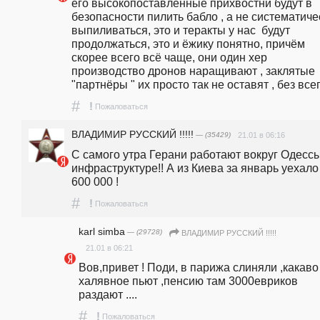
его высокопоставленные прихвостни будут в 
безопасности пилить бабло , а не систематичес
выпиливаться, это и теракты у нас  будут 
продолжаться, это и ёжику понятно, причём 
скорее всего всё чаще, они один хер 
производство дронов наращивают , заклятые 
"партнёры " их просто так не оставят , без всег
#
!
Пожаловаться
ВЛАДИМИР РУССКИЙ !!!!!
— (35429)
21.01 в 06:16
С самого утра Герани работают вокруг Одессы
инфраструктуре!! А из Киева за январь уехало 
600 000 !
#
!
Пожаловаться
karl simba
— (29728)
ВЛАДИМИР РУССКИЙ !!!!!
21.01 в 06:21
Вов,привет ! Поди, в парижа слиняли ,какаво 
халявное пьют ,пенсию там 3000евриков 
раздают ....
#
!
Пожаловаться