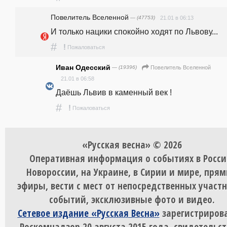
Повелитель Вселенной
— (47753)
21.01 в 06:13
И только нацики спокойно ходят по Львову... 
#
!
Пожаловаться
Иван Одесский
— (19396)
Повелитель Вселенной
21.01 в 06:58
Даёшь Львив в каменный век ! 
#
!
Пожаловаться
«Русская весна» © 2026
Оперативная информация о событиях в Росси
Новороссии, на Украине, в Сирии и мире, пря
эфиры, вести с мест от непосредственных участ
событий, эксклюзивные фото и видео.
Сетевое издание «Русская Весна»
зарегистрирова
Роскомнадзор 20 августа 2015 года, свидетельст