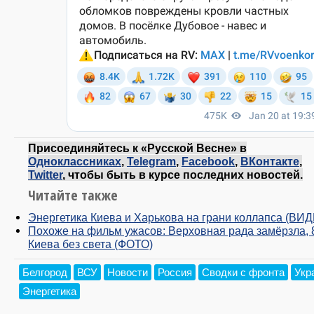
Присоединяйтесь к «Русской Весне» в
Одноклассниках
,
Telegram
,
Facebook
,
ВКонтакте
,
Twitter
, чтобы быть в курсе последних новостей.
Читайте также
Энергетика Киева и Харькова на грани коллапса (ВИ
Похоже на фильм ужасов: Верховная рада замёрзла,
Киева без света (ФОТО)
Белгород
ВСУ
Новости
Россия
Сводки с фронта
Укр
Энергетика