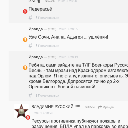
iZVerg
— (10105)
20.01 в 20:56
Педерасьё 
#
!
Пожаловаться
Ираида
— (5100)
20.01 в 20:55
Уже Сочи, Анапа, Адыгея ... ушлёпки!
#
!
Пожаловаться
Ираида
— (5100)
20.01 в 20:19
Ребята, сами зайдите на ТЛГ Военкоры Русско
Весны - там мрази над Краснодаром изгаляютс
над Орлом. Я не стану, извините, описывать. Э
кроме Белгорода. Допросятся точно до 2-х 
Орешников с боевой начинкой!
#
!
Пожаловаться
ВЛАДИМИР РУССКИЙ !!!!!
— (35429)
Ираида
20.01 в 20:26
Ресурсы противника публикуют пожары и 
разрушения. БПЛА упал на парковку во дворе