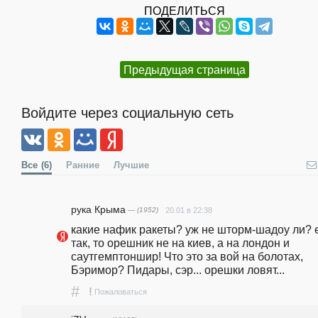
ПОДЕЛИТЬСЯ
Предыдущая страница
Войдите через социальную сеть
Все
(6)
Ранние
Лучшие
рука Крыма
— (1952)
20.01 в 22:38
какие нафик ракеты? уж не шторм-шадоу ли? е
так, то орешник не на киев, а на лондон и 
саутгемптоншир! Что это за вой на болотах, 
Бэримор? Пидары, сэр... орешки ловят...
#
!
Пожаловаться