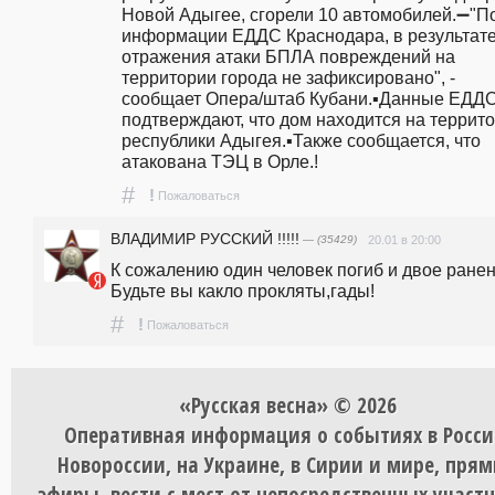
Новой Адыгее, сгорели 10 автомобилей.➖"По
информации ЕДДС Краснодара, в результате
отражения атаки БПЛА повреждений на 
территории города не зафиксировано", - 
сообщает Опера/штаб Кубани.▪️Данные ЕДДС
подтверждают, что дом находится на террито
республики Адыгея.▪️Также сообщается, что 
атакована ТЭЦ в Орле.!
#
!
Пожаловаться
ВЛАДИМИР РУССКИЙ !!!!!
— (35429)
20.01 в 20:00
К сожалению один человек погиб и двое ранен
Будьте вы какло прокляты,гады!
#
!
Пожаловаться
«Русская весна» © 2026
Оперативная информация о событиях в Росси
Новороссии, на Украине, в Сирии и мире, пря
эфиры, вести с мест от непосредственных участ