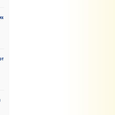
их
от
й