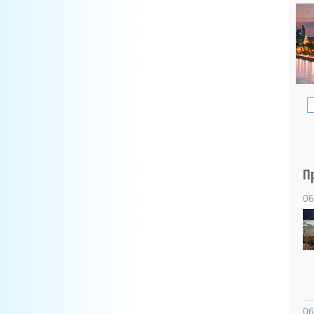
П
06
06