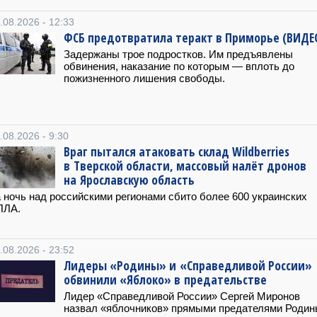
.08.2026 - 12:33
ФСБ предотвратила теракт в Приморье (ВИДЕ
Задержаны трое подростков. Им предъявлены
обвинения, наказание по которым — вплоть до
пожизненного лишения свободы.
.08.2026 - 9:30
Враг пытался атаковать склад Wildberries
в Тверской области, массовый налёт дронов
на Ярославскую область
 ночь над российскими регионами сбито более 600 украинских
ПЛА.
.08.2026 - 23:52
Лидеры «Родины» и «Справедливой России»
обвинили «Яблоко» в предательстве
Лидер «Справедливой России» Сергей Миронов
назвал «яблочников» прямыми предателями Родин