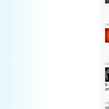
04
04
В 
де
04