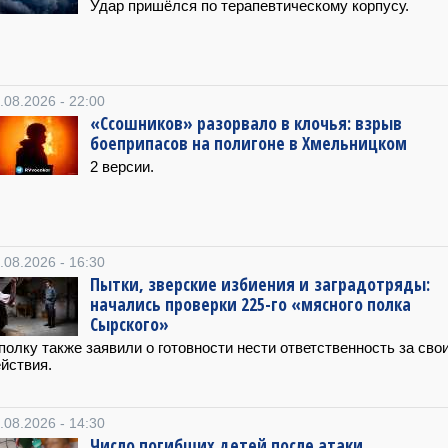
Удар пришёлся по терапевтическому корпусу.
.08.2026 - 22:00
«Ссошников» разорвало в клочья: взрыв
боеприпасов на полигоне в Хмельницком
2 версии.
.08.2026 - 16:30
Пытки, зверские избиения и заградотряды:
начались проверки 225-го «мясного полка
Сырского»
полку также заявили о готовности нести ответственность за сво
йствия.
.08.2026 - 14:30
Число погибших детей после атаки