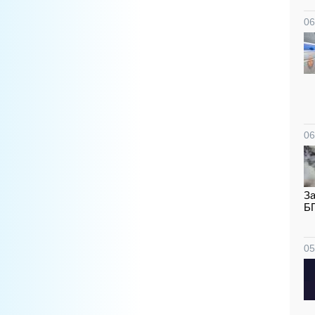
06
06
За
Б
05