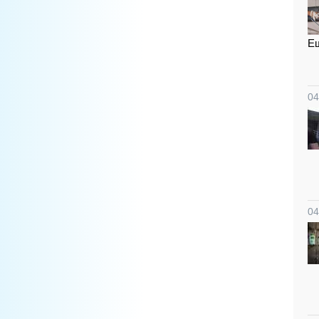
Ещ
04
04