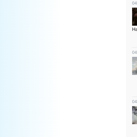
04
Н
04
04