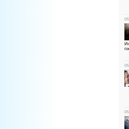
05
Ин
го
05
05