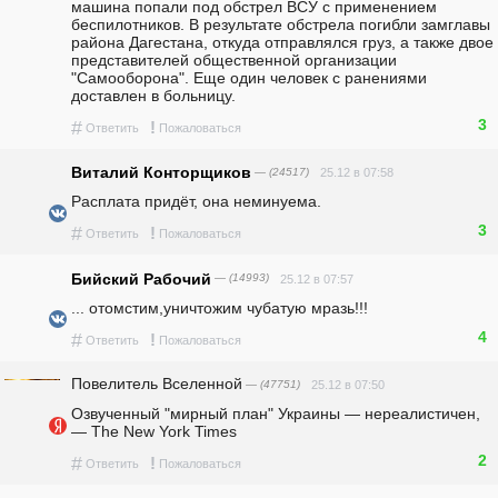
машина попали под обстрел ВСУ с применением 
беспилотников. В результате обстрела погибли замглавы 
района Дагестана, откуда отправлялся груз, а также двое 
представителей общественной организации 
"Самооборона". Еще один человек с ранениями 
доставлен в больницу.
3
#
!
Ответить
Пожаловаться
Виталий Конторщиков
— (24517)
25.12 в 07:58
Расплата придёт, она неминуема. 
3
#
!
Ответить
Пожаловаться
Бийский Рабочий
— (14993)
25.12 в 07:57
... отомстим,уничтожим чубатую мразь!!!
4
#
!
Ответить
Пожаловаться
Повелитель Вселенной
— (47751)
25.12 в 07:50
Озвученный "мирный план" Украины — нереалистичен, 
— The New York Times 
2
#
!
Ответить
Пожаловаться