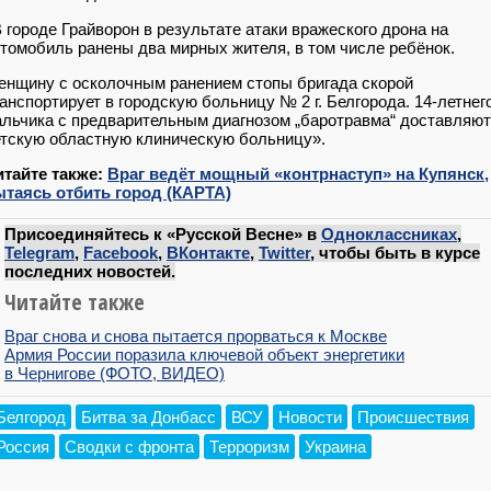
 городе Грайворон в результате атаки вражеского дрона на
томобиль ранены два мирных жителя, в том числе ребёнок.
нщину с осколочным ранением стопы бригада скорой
анспортирует в городскую больницу № 2 г. Белгорода. 14-летнег
льчика с предварительным диагнозом „баротравма“ доставляют
тскую областную клиническую больницу».
итайте также:
Враг ведёт мощный «контрнаступ» на Купянск,
ытаясь отбить город (КАРТА)
Присоединяйтесь к «Русской Весне» в
Одноклассниках
,
Telegram
,
Facebook
,
ВКонтакте
,
Twitter
, чтобы быть в курсе
последних новостей.
Читайте также
Враг снова и снова пытается прорваться к Москве
Армия России поразила ключевой объект энергетики
в Чернигове (ФОТО, ВИДЕО)
Белгород
Битва за Донбасс
ВСУ
Новости
Происшествия
Россия
Сводки с фронта
Терроризм
Украина