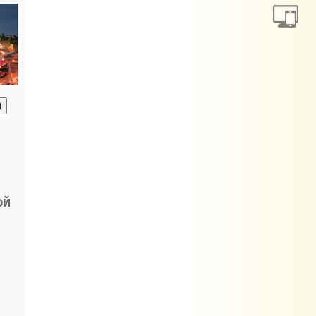
анию
ой