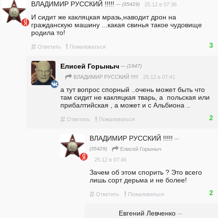
ВЛАДИМИР РУССКИЙ !!!!!
— (35429)
25.12 в 07:36
И сидит же какляцкая мразь,наводит дрон на 
гражданскую машину ...какая свинья такое чудовище 
родила то!
3
#
!
Ответить
Пожаловаться
Елисей Горыныч
— (1947)
25.12 в 07:41
ВЛАДИМИР РУССКИЙ !!!!!
а тут вопрос спорный ..очень может быть что 
там сидит не какляцкая тварь, а  польская или 
прибалтийская , а может и с Альбиона ..
2
#
!
Ответить
Пожаловаться
ВЛАДИМИР РУССКИЙ !!!!!
—
(35429)
Елисей Горыныч
25.12 в 07:46
Зачем об этом спорить ? Это всего 
лишь сорт дерьма и не более!
2
#
!
Ответить
Пожаловаться
Евгений Левченко
—