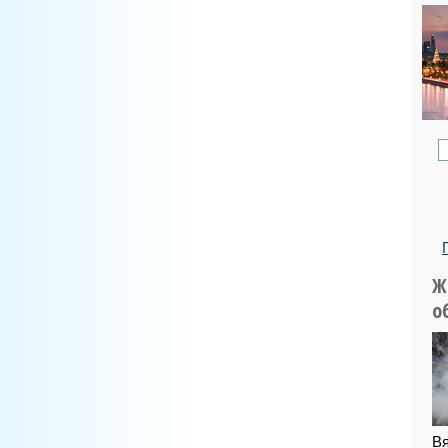
Ж
о
Вя