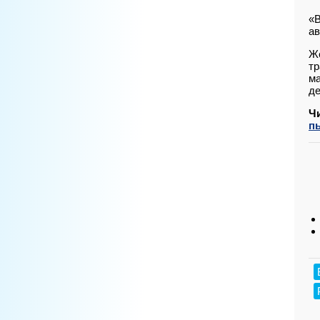
«В
ав
Же
тр
ма
де
Ч
п