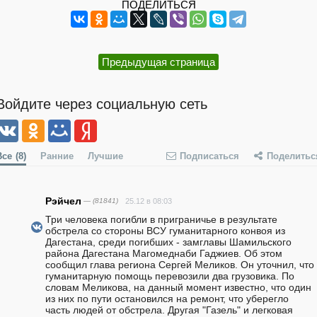
ПОДЕЛИТЬСЯ
Предыдущая страница
Войдите через социальную сеть
Все
(8)
Ранние
Лучшие
Подписаться
Поделитьс
Рэйчел
— (81841)
25.12 в 08:03
Три человека погибли в приграничье в результате 
обстрела со стороны ВСУ гуманитарного конвоя из 
Дагестана, среди погибших - замглавы Шамильского 
района Дагестана Магомеднаби Гаджиев. Об этом 
сообщил глава региона Сергей Меликов. Он уточнил, что 
гуманитарную помощь перевозили два грузовика. По 
словам Меликова, на данный момент известно, что один 
из них по пути остановился на ремонт, что уберегло 
часть людей от обстрела. Другая "Газель" и легковая 