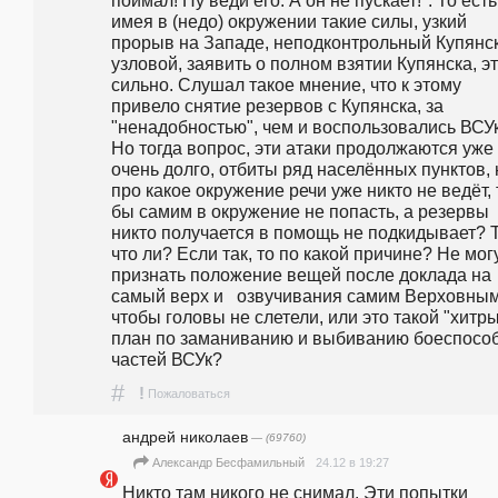
имея в (недо) окружении такие силы, узкий 
прорыв на Западе, неподконтрольный Купянск
узловой, заявить о полном взятии Купянска, эт
сильно. Слушал такое мнение, что к этому 
привело снятие резервов с Купянска, за 
"ненадобностью", чем и воспользовались ВСУк
Но тогда вопрос, эти атаки продолжаются уже 
очень долго, отбиты ряд населённых пунктов, н
про какое окружение речи уже никто не ведёт, т
бы самим в окружение не попасть, а резервы 
никто получается в помощь не подкидывает? Та
что ли? Если так, то по какой причине? Не могу
признать положение вещей после доклада на 
самый верх и   озвучивания самим Верховным,
чтобы головы не слетели, или это такой "хитры
план по заманиванию и выбиванию боеспособ
частей ВСУк?
#
!
Пожаловаться
андpeй николаев
— (69760)
24.12 в 19:27
Александр Бесфамильный
Никто там никого не снимал. Эти попытки 