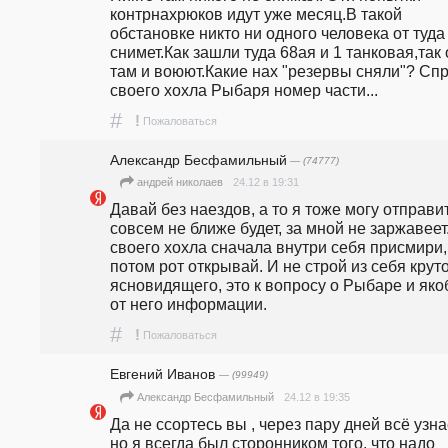
контрнахрюков идут уже месяц.В такой 
обстановке никто ни одного человека от туда 
снимет.Как зашли туда 68ая и 1 танковая,так 
там и воюют.Какие нах "резервы сняли"? Спр
своего хохла Рыбаря номер части...
#
!
Пожаловаться
Александр Бесфамильный
— (74777)
24.12 в 19:31
андpeй николаев
Давай без наездов, а то я тоже могу отправит
совсем не ближе будет, за мной не заржавеет.
своего хохла сначала внутри себя присмири, 
потом рот открывай. И не строй из себя круто
ясновидящего, это к вопросу о Рыбаре и яко
от него информации. 
#
!
Пожаловаться
Евгений Иванов
— (99949)
24.12 в 19:35
Александр Бесфамильный
Да не ссортесь вы , через пару дней всё узна
но я всегда был сторонником того, что надо 