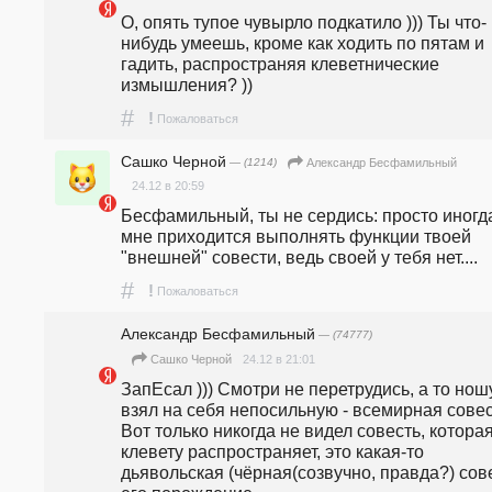
О, опять тупое чувырло подкатило ))) Ты что-
нибудь умеешь, кроме как ходить по пятам и 
гадить, распространяя клеветнические 
измышления? ))
#
!
Пожаловаться
Сашко Черной
— (1214)
Александр Бесфамильный
24.12 в 20:59
Бесфамильный, ты не сердись: просто иногда
мне приходится выполнять функции твоей 
"внешней" совести, ведь своей у тебя нет....
#
!
Пожаловаться
Александр Бесфамильный
— (74777)
24.12 в 21:01
Сашко Черной
ЗапЕсал ))) Смотри не перетрудись, а то ношу
взял на себя непосильную - всемирная совест
Вот только никогда не видел совесть, которая
клевету распространяет, это какая-то 
дьявольская (чёрная(созвучно, правда?) сове