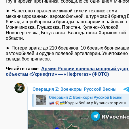
группировки противника, сообщило сегодня днём Миноб
► Нанесено поражение живой силе и технике семи
механизированных, аэромобильной, штурмовой бригад 
бригады теробороны и бригады нацгвардии в районах н. 
Моначиновка, Глушковка, Пристен, Купянск-Узловой,
Новосергеевка, Богуславка, Благодатовка Харьковской
области.
► Потери врага: до 210 боевиков, 10 боевых бронемаши
автомобилей и орудие полевой артиллерии. Уничтожено
склада боеприпасов.
Читайте также:
Армия России нанесла мощный удар
объектам «Укрнефти» — «Нефтегаз» (ФОТО)