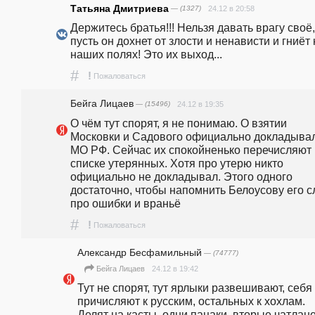
Татьяна Дмитриева
— (1327)
24.12 в 20:58
Держитесь братья!!! Нельзя давать врагу своё, 
пусть он дохнет от злости и ненависти и гниёт 
наших полях! Это их выход...
#
!
Пожаловаться
Бейга Лицаев
— (15496)
24.12 в 19:35
О чём тут спорят, я не понимаю. О взятии 
Московки и Садового официально докладывал
МО РФ. Сейчас их спокойненько перечисляют в
списке утерянных. Хотя про утерю никто 
официально не докладывал. Этого одного 
достаточно, чтобы напомнить Белоусову его с
про ошибки и враньё
#
!
Пожаловаться
Александр Бесфамильный
— (74777)
24.12 в 19:42
Бейга Лицаев
Тут не спорят, тут ярлыки развешивают, себя 
причисляют к русским, остальных к хохлам. 
Делят на касты, одни пацаки, вторые чатлане,