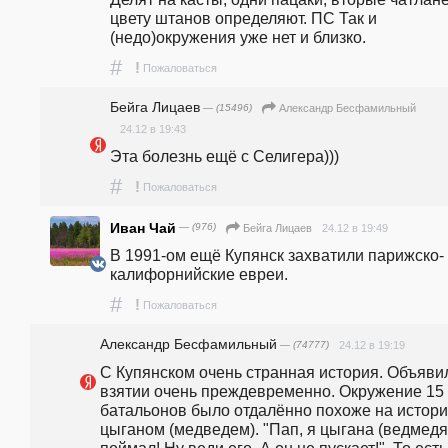
цвету штанов определяют. ПС Так и 
(недо)окружения уже нет и близко.
#
!
Пожаловаться
Бейга Лицаев
— (15496)
Александр Бесфамильный
24.12 в 19:43
Эта болезнь ещё с Селигера)))
#
!
Пожаловаться
Иван Чай
— (976)
24.12 в 19:49
Бейга Лицаев
В 1991-ом ещё Купянск захватили парижско-
калифорнийские евреи.
#
!
Пожаловаться
Александр Бесфамильный
— (74777)
24.12 в 19:19
С Купянском очень странная история. Объявил
взятии очень преждевременно. Окружение 15 
батальонов было отдалённо похоже на историю
цыганом (медведем). "Пап, я цыгана (ведмедя)
поймал! Ну веди его. А он не пускает!". То есть,