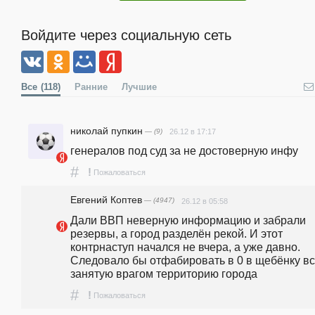
Войдите через социальную сеть
Все
(118)
Ранние
Лучшие
николай пупкин
— (9)
26.12 в 17:17
генералов под суд за не достоверную инфу
#
!
Пожаловаться
Евгений Коптев
— (4947)
26.12 в 05:58
Дали ВВП неверную информацию и забрали 
резервы, а город разделён рекой. И этот 
контрнаступ начался не вчера, а уже давно.  
Следовало бы отфабировать в 0 в щебёнку вс
занятую врагом территорию города
#
!
Пожаловаться