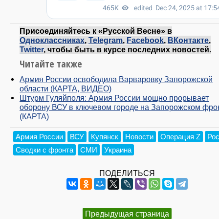
Присоединяйтесь к «Русской Весне» в
Одноклассниках
,
Telegram
,
Facebook
,
ВКонтакте
,
Twitter
, чтобы быть в курсе последних новостей.
Читайте также
Армия России освободила Варваровку Запорожской
области (КАРТА, ВИДЕО)
Штурм Гуляйполя: Армия России мощно прорывает
оборону ВСУ в ключевом городе на Запорожском фро
(КАРТА)
Армия России
ВСУ
Купянск
Новости
Операция Z
Ро
Сводки с фронта
СМИ
Украина
ПОДЕЛИТЬСЯ
Предыдущая страница