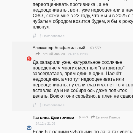
переотценивать противника , а не 
недооценивать , вон , уже недооценили в нач
СВО , скажи мне в 22 году, что мы и в 2025 с 
чубатым сбродом возится будем, я бы в рожу
плюнул.
#
!
Пожаловаться
Александр Бесфамильный
— (74777)
24.12 в 19:38
Евгений Иванов
Да запарили уже, натуральное хохлячье 
поведение у многих местных "патриотов" 
завсегдатаев, прям один в один. Насчёт 
недооценки, а что тут недооценивать или 
переоценивать, ну если глаз и ух нет, то я сво
вставлю, да и не собираюсь даже попыток 
делать. Воюют они серьёзно, в плен не сдают
#
!
Пожаловаться
Татьяна Дмитриева
— (1327)
Евгений Иванов
24.12 в 21:05
Если б с одними чубатыми, то да, а так увесь 