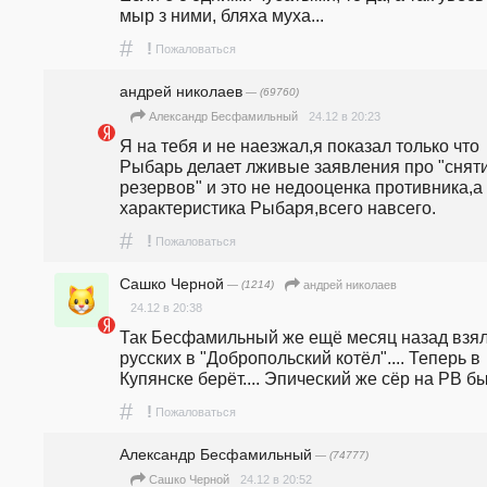
мыр з ними, бляха муха...
#
!
Пожаловаться
андpeй николаев
— (69760)
24.12 в 20:23
Александр Бесфамильный
Я на тебя и не наезжал,я показал только что 
Рыбарь делает лживые заявления про "сняти
резервов" и это не недооценка противника,а 
характеристика Рыбаря,всего навсего.
#
!
Пожаловаться
Сашко Черной
— (1214)
андpeй николаев
24.12 в 20:38
Так Бесфамильный же ещё месяц назад взял
русских в "Добропольский котëл".... Теперь в 
Купянске берëт.... Эпический же сëр на РВ бы
#
!
Пожаловаться
Александр Бесфамильный
— (74777)
24.12 в 20:52
Сашко Черной