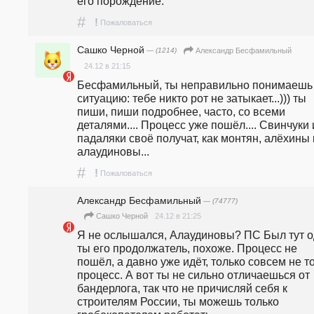
его порождение.
#
!
Пожаловаться
Сашко Черной
— (1214)
Александр Бесфамильный
24.12 в 21:15
Бесфамильный, ты неправильно понимаешь 
ситуацию: тебе никто рот не затыкает...))) ты 
пиши, пиши подробнее, часто, со всеми 
деталями.... Процесс уже пошëл.... Свинчуки и
падаляки своë получат, как монтян, алëхины и
алаудиновы...
#
!
Пожаловаться
Александр Бесфамильный
— (74777)
24.12 в 21:25
Сашко Черной
Я не ослышался, Алаудиновы? ПС Был тут од
ты его продолжатель, похоже. Процесс не 
пошёл, а давно уже идёт, только совсем не то
процесс. А вот ты не сильно отличаешься от 
бандерлога, так что не причисляй себя к 
строителям России, ты можешь только 