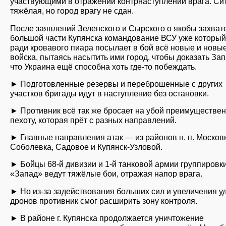
участвующими в отражении контрнаступлении врага. Си
тяжёлая, но город врагу не сдан.
После заявлений Зеленского и Сырского о якобы захват
большой части Купянска командование ВСУ уже который
ради кровавого пиара посылает в бой всё новые и новы
войска, пытаясь насытить ими город, чтобы доказать Зап
что Украина ещё способна хоть где-то побеждать.
► Подготовленные резервы и переброшенные с других
участков бригады идут в наступление без остановки.
► Противник всё так же бросает на убой преимуществе
пехоту, которая прёт с разных направлений.
► Главные направления атак — из районов н. п. Московк
Соболевка, Садовое и Купянск-Узловой.
► Бойцы 68-й дивизии и 1-й танковой армии группировк
«Запад» ведут тяжёлые бои, отражая напор врага.
► Но из-за задействования больших сил и увеличения у
дронов противник смог расширить зону контроля.
► В районе г. Купянска продолжается уничтожение