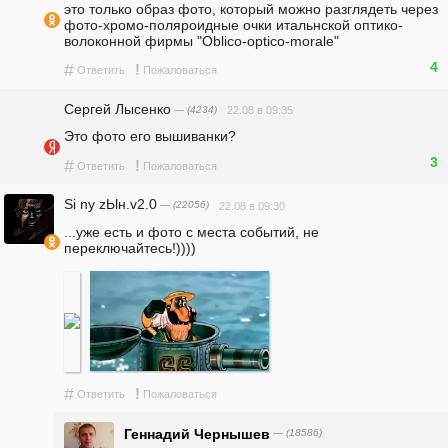
это только образ фото, который можно разглядеть через 
фото-хромо-поляроидные очки итальнской оптико-
волоконной фирмы "Oblico-optico-morale"
4
#
!
Ответить
Пожаловаться
Сергей Лысенко
— (4234)
22.08 в 09:35
Это фото его вышиванки?
3
#
!
Ответить
Пожаловаться
Si ny zЫн.v2.0
— (22056)
22.08 в 09:30
...уже есть и фото с места событий, не 
переключайтесь!))))
#
!
Ответить
Пожаловаться
Геннадий Чернышев
— (18586)