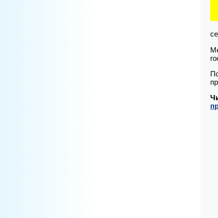
се
Ме
го
По
пр
Ч
п