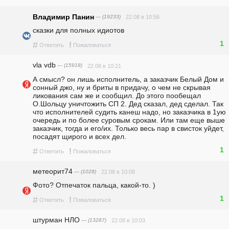
Владимир Панин
— (19233)
22.08 в 10:56
сказки для полных идиотов
1
#
!
Ответить
Пожаловаться
vla vdb
— (15918)
22.08 в 10:21
А смысл? он лишь исполнитель, а заказчик Белый Дом и 
сонный джо, ну и бриты в придачу, о чем не скрывая 
ликования сам же и сообщил. До этого пообещал 
О.Шольцу уничтожить СП 2. Дед сказал, дед сделал. Так 
что исполнителей судить канеш надо, но заказчика в 1ую 
очередь и по более суровым срокам. Или там еще выше 
заказчик, тогда и его/их. Только весь пар в свисток уйдет, 
посадят щирого и всех дел.
1
#
!
Ответить
Пожаловаться
метеорит74
— (1028)
22.08 в 10:08
Фото? Отпечаток пальца, какой-то. )
1
#
!
Ответить
Пожаловаться
штурман НЛО
— (13287)
22.08 в 10:03