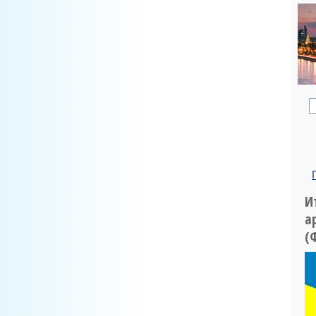
И
а
(