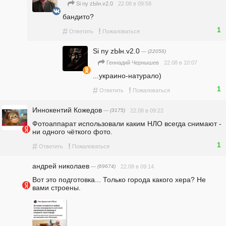
22.08 в 09:58
Si ny zЫн.v2.0
бандито?
1
#
!
Ответить
Пожаловаться
Si ny zЫн.v2.0
— (22056)
22.08 в 10:07
Геннадий Чернышев
...украино-натурало)
1
#
!
Ответить
Пожаловаться
Иннокентий Кожедов
— (3175)
22.08 в 09:22
Фотоаппарат использовали каким НЛО всегда снимают - 
ни одного чёткого фото.
1
#
!
Ответить
Пожаловаться
андpeй николаев
— (69674)
22.08 в 09:14
Вот это подготовка... Только города какого хера? Не 
вами строены.