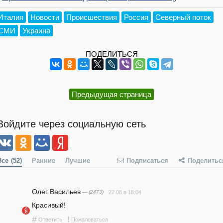
Италия
Новости
Происшествия
Россия
Северный поток
СМИ
Украина
ПОДЕЛИТЬСЯ
Предыдущая страница
Войдите через социальную сеть
Все
(52)
Ранние
Лучшие
Подписаться
Поделитьс
Олег Васильев
— (2473)
22.08 в 18:04
Красивый!
#
!
Ответить
Пожаловаться