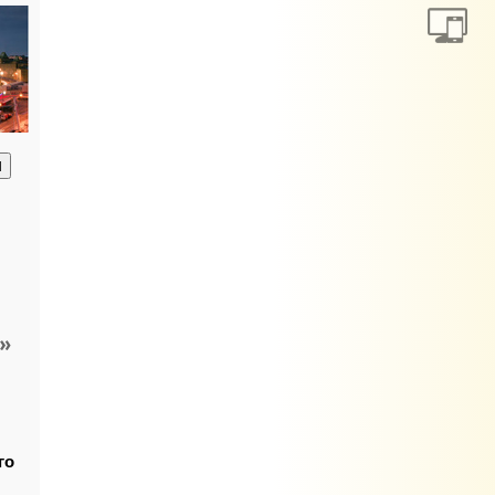
анию
в»
го