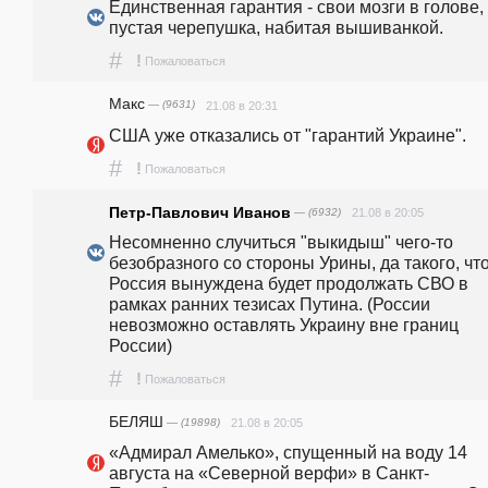
Единственная гарантия - свои мозги в голове, 
пустая черепушка, набитая вышиванкой.
#
!
Пожаловаться
Макс
— (9631)
21.08 в 20:31
США уже отказались от "гарантий Украине". 
#
!
Пожаловаться
Петр-Павлович Иванов
— (6932)
21.08 в 20:05
Несомненно случиться "выкидыш" чего-то 
безобразного со стороны Урины, да такого, что
Россия вынуждена будет продолжать СВО в 
рамках ранних тезисах Путина. (России 
невозможно оставлять Украину вне границ 
России)
#
!
Пожаловаться
БЕЛЯШ
— (19898)
21.08 в 20:05
«Адмирал Амелько», спущенный на воду 14 
августа на «Северной верфи» в Санкт-