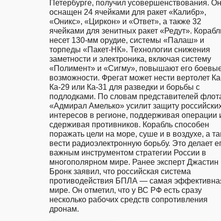
Петербурге, получил усовершенствования. Он
оснащен 24 ячейками для ракет «Калибр», 
«Оникс», «Циркон» и «Ответ», а также 32 
ячейками для зенитных ракет «Редут». Корабль
несет 130-мм орудие, системы «Палаш» и 
торпеды «Пакет-НК». Технологии снижения 
заметности и электроника, включая систему 
«Полимент» и «Сигму», повышают его боевые
возможности. Фрегат может нести вертолет Ка-
Ка-29 или Ка-31 для разведки и борьбы с 
подлодками. По словам представителей флота
«Адмирал Амелько» усилит защиту российских
интересов в регионе, поддерживая операции и
сдерживая противников. Корабль способен 
поражать цели на море, суше и в воздухе, а та
вести радиоэлектронную борьбу. Это делает ег
важным инструментом стратегии России в 
многополярном мире. Ранее эксперт Джастин 
Бронк заявил, что российская система 
противодействия БПЛА — самая эффективная
мире. Он отметил, что у ВС РФ есть сразу 
несколько рабочих средств сопротивления 
дронам. 