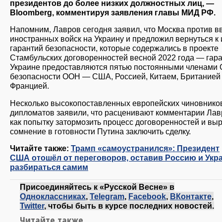
президентов до более низких должностных лиц, —
Bloomberg, комментируя заявления главы МИД РФ.
Напомним, Лавров сегодня заявил, что Москва против в
иностранных войск на Украину и предложил вернуться к
гарантий безопасности, которые содержались в проекте
Стамбульских договоренностей весной 2022 года — гар
Украине предоставляются пятью постоянными членами 
безопасности ООН — США, Россией, Китаем, Британией
Францией.
Несколько высокопоставленных европейских чиновнико
дипломатов заявили, что расценивают комментарии Ла
как попытку затормозить процесс договоренностей и вы
сомнение в готовности Путина заключить сделку.
Читайте также:
Трамп «самоустранился»: Президент
США отошёл от переговоров, оставив Россию и Укр
разбираться самим
Присоединяйтесь к «Русской Весне» в
Одноклассниках
,
Telegram
,
Facebook
,
ВКонтакте
,
Twitter
, чтобы быть в курсе последних новостей.
Читайте также