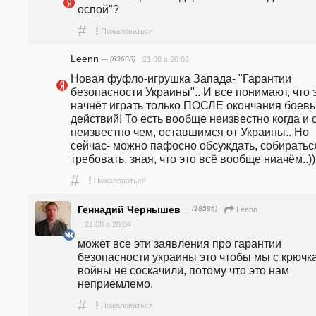
оспой"? 
#
!
Пожаловаться
Leenn
— (63638)
21.08 в 20:02
Новая фуфло-игрушка Запада- "Гарантии 
безопасности Украины".. И все понимают, что э
начнёт играть только ПОСЛЕ окончания боевы
действий! То есть вообще неизвестно когда и с
неизвестно чем, оставшимся от Украины.. Но 
сейчас- можно пафосно обсуждать, собираться
требовать, зная, что это всё вообще ниачём..))
#
!
Пожаловаться
Геннадий Чернышев
— (18586)
Leenn
21.08 в 20:04
может все эти заявления про гарантии 
безопасности украины это чтобы мы с крючка
войны не соскачили, потому что это нам 
неприемлемо.
#
!
Пожаловаться