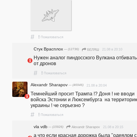
#
!
Пожаловаться
Стук Врасплох
— (12736)
21.08 в 20:10
БЕЛЯШ
Нужен аналог пиндосского Вулкана отбиватьс
от дронов
#
!
Пожаловаться
Alexandr Sharapov
— (46946)
21.08 в 20:04
Темнейший просит Трампа !? Доня ! не вводи 
войска Эстонии и Люксембурга  на территорию
украины ! че серьезно ?
#
!
Пожаловаться
vla vdb
— (15926)
21.08 в 20:15
Alexandr Sharapov
а что если красная дорожка была "одеялом с 