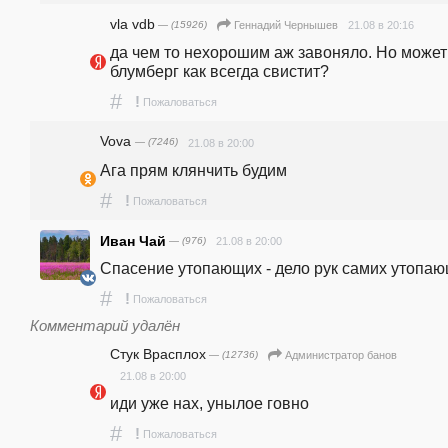
vla vdb
— (15926)
21.08 в 20:16
Геннадий Чернышев
да чем то нехорошим аж завоняло. Но может 
блумберг как всегда свистит? 
#
!
Пожаловаться
Vova
— (7246)
21.08 в 20:00
Ага прям клянчить будим
#
!
Пожаловаться
Иван Чай
— (976)
21.08 в 20:00
Спасение утопающих - дело рук самих утопаю
#
!
Пожаловаться
Комментарий удалён
Стук Врасплох
— (12736)
Администратор банов
21.08 в 20:00
иди уже нах, унылое говно
#
!
Пожаловаться