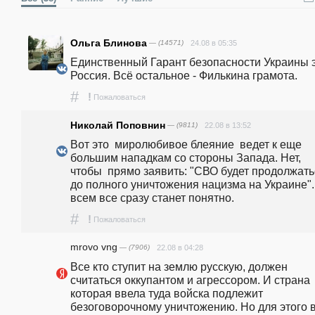
Ольга Блинова
— (14571)
24.08 в 05:35
Единственный Гарант безопасности Украины э
Россия. Всё остальное - Филькина грамота.
#
!
Пожаловаться
Николай Поповнин
— (9811)
22.08 в 13:52
Вот это  миролюбивое блеяние  ведет к еще 
большим нападкам со стороны Запада. Нет,  
чтобы  прямо заявить: "СВО будет продолжать
до полного уничтожения нацизма на Украине". 
всем все сразу станет понятно.
#
!
Пожаловаться
mrovo vng
— (7906)
22.08 в 04:28
Все кто ступит на землю русскую, должен 
считаться оккупантом и агрессором. И страна 
которая ввела туда войска подлежит 
безоговорочному уничтожению. Но для этого в