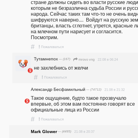
стране должны сидеть во власти русские люди,
которым не безразлична судьба России и русск
народа. Сейчас таких там что-то не очень видно
шифруются наверно....  Войдут на русскую зем
британцы, власть сглотнет, утрется, красные л
на млечном пути нарисует и согласится. 
Посмотрим.
#
!
Пожаловаться
Тутамнепох
— (167)
22.08 в 06:24
mrovo vng
не захлебнись от желчи
#
!
Пожаловаться
Александр Бесфамильный
— (74712)
21.08 в 21:32
Такое ощущение, будто такое прозвучало 
впервые, об этом вам постоянно говорят все 
официальные лица из России
#
!
Пожаловаться
Mark Glower
— (4495)
21.08 в 20:37