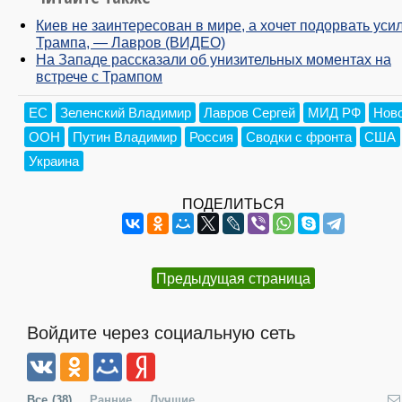
Киев не заинтересован в мире, а хочет подорвать уси
Трампа, — Лавров (ВИДЕО)
На Западе рассказали об унизительных моментах на
встрече с Трампом
ЕС
Зеленский Владимир
Лавров Сергей
МИД РФ
Нов
ООН
Путин Владимир
Россия
Сводки с фронта
США
Украина
ПОДЕЛИТЬСЯ
Предыдущая страница
Войдите через социальную сеть
Все
(38)
Ранние
Лучшие