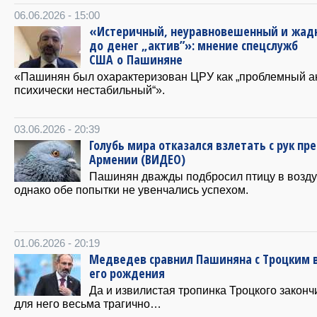
06.06.2026 - 15:00
«Истеричный, неуравновешенный и жад
до денег „актив”»: мнение спецслужб
США о Пашиняне
«Пашинян был охарактеризован ЦРУ как „проблемный ак
психически нестабильный“».
03.06.2026 - 20:39
Голубь мира отказался взлетать с рук пр
Армении (ВИДЕО)
Пашинян дважды подбросил птицу в возду
однако обе попытки не увенчались успехом.
01.06.2026 - 20:19
Медведев сравнил Пашиняна с Троцким 
его рождения
Да и извилистая тропинка Троцкого законч
для него весьма трагично…