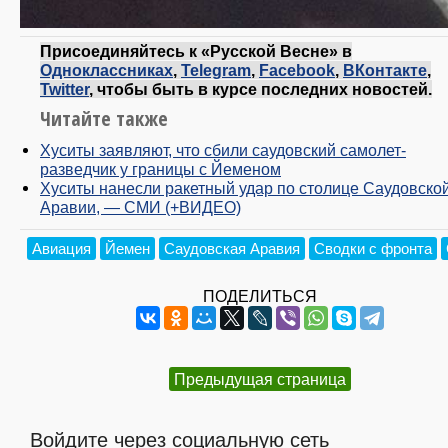
Присоединяйтесь к «Русской Весне» в
Одноклассниках
,
Telegram
,
Facebook
,
ВКонтакте
,
Twitter
, чтобы быть в курсе последних новостей.
Читайте также
Хуситы заявляют, что сбили саудовский самолет-
разведчик у границы с Йеменом
Хуситы нанесли ракетный удар по столице Саудовско
Аравии, — СМИ (+ВИДЕО)
Авиация
Йемен
Саудовская Аравия
Сводки с фронта
ПОДЕЛИТЬСЯ
Предыдущая страница
Войдите через социальную сеть