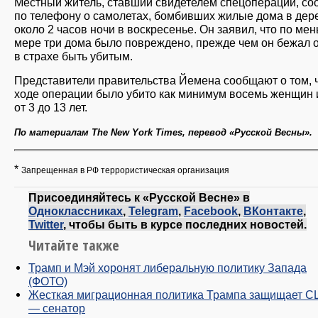
Местный житель, ставший свидетелем спецоперации, с
по телефону о самолетах, бомбивших жилые дома в дер
около 2 часов ночи в воскресенье. Он заявил, что по ме
мере три дома было повреждено, прежде чем он бежал о
в страхе быть убитым.
Представители правительства Йемена сообщают о том, ч
ходе операции было убито как минимум восемь женщин 
от 3 до 13 лет.
По материалам The New York Times, перевод «Русской Весны».
*
Запрещенная в РФ террористическая организация
Присоединяйтесь к «Русской Весне» в
Одноклассниках
,
Telegram
,
Facebook
,
ВКонтакте
,
Twitter
, чтобы быть в курсе последних новостей.
Читайте также
Трамп и Мэй хоронят либеральную политику Запада
(ФОТО)
Жесткая миграционная политика Трампа защищает С
— сенатор