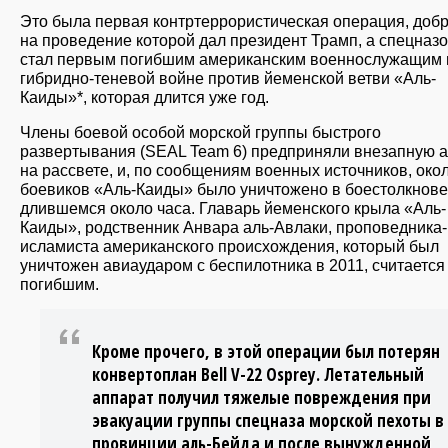
Это была первая контртеррористическая операция, доб
на проведение которой дал президент Трамп, а спецназ
стал первым погибшим американским военнослужащим 
гибридно-теневой войне против йеменской ветви «Аль-
Каиды»*, которая длится уже год.
Члены боевой особой морской группы быстрого
развертывания (SEAL Team 6) предприняли внезапную а
на рассвете, и, по сообщениям военных источников, око
боевиков «Аль-Каиды» было уничтожено в боестолкнове
длившемся около часа. Главарь йеменского крыла «Аль-
Каиды», родственник Анвара аль-Авлаки, проповедника-
исламиста американского происхождения, который был
уничтожен авиаударом с беспилотника в 2011, считается
погибшим.
Кроме прочего, в этой операции был потерян
конвертоплан Bell V-22 Osprey. Летательный
аппарат получил тяжелые повреждения при
эвакуации группы спецназа морской пехоты в
провинции аль-Бейда и после вынужденной