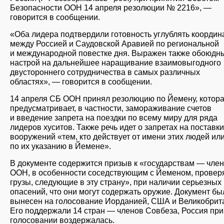
Безопасности ООН 14 апреля резолюции № 2216», —
говорится в сообщении.
«Оба лидера подтвердили готовность углублять коорди
между Россией и Саудовской Аравией по региональной
и международной повестке дня. Выражен также обоюдн
настрой на дальнейшее наращивание взаимовыгодного
двустороннего сотрудничества в самых различных
областях», — говорится в сообщении.
14 апреля СБ ООН принял резолюцию по Йемену, котор
предусматривает, в частности, замораживание счетов
и введение запрета на поездки по всему миру для ряда
лидеров хуситов. Также речь идет о запретах на поставки
вооружений «тем, кто действует от имени этих людей ил
по их указанию в Йемене».
В документе содержится призыв к «государствам — чле
ООН, в особенности соседствующим с Йеменом, проверя
грузы, следующие в эту страну», при наличии серьезных
опасений, что они могут содержать оружие. Документ бы
вынесен на голосование Иорданией, США и Великобрит
Его поддержали 14 стран — членов Совбеза, Россия при
голосовании воздержалась.