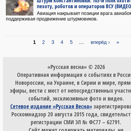
Штурм Константиновки: 103-й полк охоти
пехоту, роботов и операторов ВСУ (ВИДЕО
Авиация накрывает позиции врага авиабо
поддерживая продвижение штурмовиков.
Страницы
1
2
3
4
5
…
вперёд ›
»
«Русская весна» © 2026
Оперативная информация о событиях в Росси
Новороссии, на Украине, в Сирии и мире, пря
эфиры, вести с мест от непосредственных участ
событий, эксклюзивные фото и видео.
Сетевое издание «Русская Весна»
зарегистрирова
Роскомнадзор 20 августа 2015 года, свидетельст
регистрации СМИ ЭЛ № ФС77 – 62791.
Сайт может содержать материалы, не