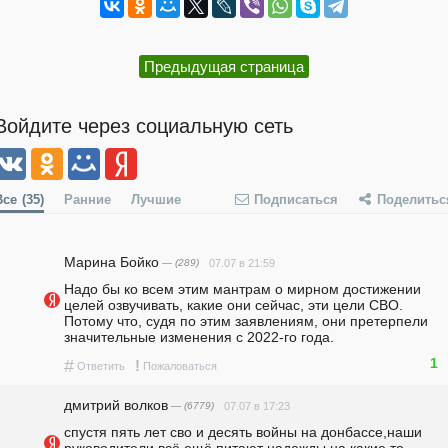
Предыдущая страница
Войдите через социальную сеть
Все
(35)
Ранние
Лучшие
Подписаться
Поделитьс
Марина Бойко
— (289)
07.07 в 21:59
Надо бы ко всем этим мантрам о мирном достижении 
целей озвучивать, какие они сейчас, эти цели СВО. 
Потому что, судя по этим заявлениям, они претерпели 
значительные изменения с 2022-го года.
1
#
!
Ответить
Пожаловаться
дмитрий волков
— (6779)
07.07 в 17:23
спустя пять лет сво и десять войны на донбассе,наши 