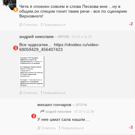
Чета я спокоен совсем и слова Пескова мне ...ну в 
общем,он спецом гонит такие речи - все по сценарию 
Верховного!
-2
#
!
Ответить
Пожаловаться
андpeй николаев
— (69720)
07.07 в 11:33
Все чудесатее...  https://vkvideo.ru/video-
68059429_456407423 
#
!
Ответить
Пожаловаться
михаил гончаров
— (57274)
07.07 в 11:38
андpeй николаев
У нее шмат сала нашли....
-3
#
!
Ответить
Пожаловаться