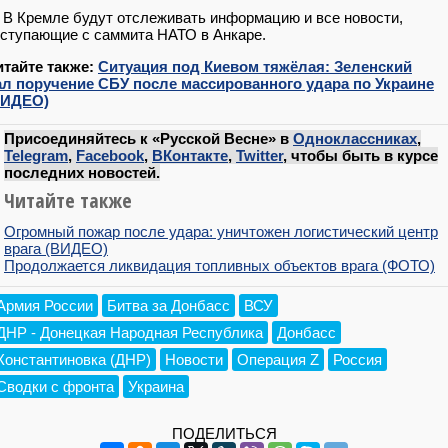
В Кремле будут отслеживать информацию и все новости,
ступающие с саммита НАТО в Анкаре.
итайте также:
Ситуация под Киевом тяжёлая: Зеленский
ал поручение СБУ после массированного удара по Украине
ВИДЕО)
Присоединяйтесь к «Русской Весне» в
Одноклассниках
,
Telegram
,
Facebook
,
ВКонтакте
,
Twitter
, чтобы быть в курсе
последних новостей.
Читайте также
Огромный пожар после удара: уничтожен логистический центр
врага (ВИДЕО)
Продолжается ликвидация топливных объектов врага (ФОТО)
Армия России
Битва за Донбасс
ВСУ
ДНР - Донецкая Народная Республика
Донбасс
Константиновка (ДНР)
Новости
Операция Z
Россия
Сводки с фронта
Украина
ПОДЕЛИТЬСЯ