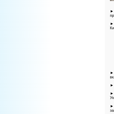
► 
п
► 
Ки
► 
вк
►
► 
Ук
► 
за