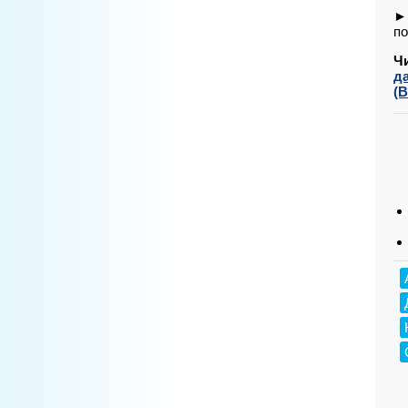
► 
по
Ч
д
(