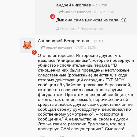
андpeй николаев
— (69720)
07.07 в 11:40
михаил гончаров
Дык она сама целиком из сала..:)))
#
!
Ответить
Пожаловаться
Аполинарий Бескрестнов
— (3211)
07.07 в 13:35
андpeй николаев
Это не интересно. Интересно другое, что 
нашлись "инициативники", которые провернули 
убийство исполнительницы теракта ""В 
отношении них были проведены неотложные 
следственные (розыскные) действия, в ходе 
которых действующий сотрудник ГУР МОУ 
сообщил об убийстве гражданки Березовской, 
которое он совершил совместно с другим 
фигурантом. При этом последний сообщил, что 
о контактах с Березовской, перечислении ей 
средств и любых других своих действиях он не 
сообщал своему руководству и действовал по 
собственному усмотрению", – говорится в 
сообщении." А начальство ни сном ни духом! 
Это же как его разозлил Ермолаев, что поц 
провернул САМ спецоперацию? Смеялсо!
4