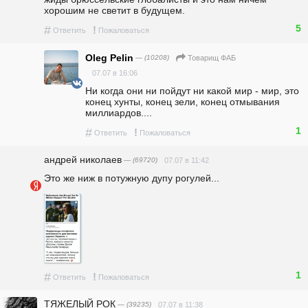
хорошим не светит в будущем. 
5
#
!
Ответить
Пожаловаться
Oleg Pelin
— (10208)
Товарищ ФАБ
07.07 в 16:06
Ни когда они ни пойдут ни какой мир - мир, это 
конец хунты, конец зели, конец отмывания 
миллиардов....
1
#
!
Ответить
Пожаловаться
андpeй николаев
— (69720)
07.07 в 11:42
Это же ниж в потужную дупу рогулей...
1
#
!
Ответить
Пожаловаться
ТЯЖЕЛЫЙ РОК
— (39235)
07.07 в 11:38