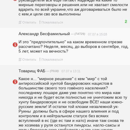
руководители всё ещё питают надежды на какие то 
мирные переговоры и решения.или не хватает смелости 
вдарить по всей украине,что аж договариваться было не 
с кем,и цели сво все выполнены
2
#
!
Ответить
Пожаловаться
Александр Бесфамильный
— (74729)
07.07 в 15:03
И это "предпочтительно" на каком временном отрезке 
рассчитано? Неделя, месяц, до выборов в сентябре, год, 
5 лет, может на вечность?
#
!
Ответить
Пожаловаться
Товарищ ФАБ
— (7018)
07.07 в 13:11
Какое н... "мирное решение" с кем "мир" с той 
антироссийской хунтой бандеровских нацистов в 
большинстве своего того говёного населения?  
последнему лошаре даже уже понятно что мира нам 
никогда и не будет если полностью не уничтожим всю ту 
хунту бандеровскую и не освободим ВСЕ! наши южно-
русские земли! И остатки той клоаки незалежной ук-
Руины  должны быть в сфере нашего влияния и под 
контролем и в нейтральном статусе без всяких 
вступлений в ес (где ес там и нато) иначе там снова те 
же хозяева у руля останутся пиндосы. нагло-саксы и 
жиды брюссельские глобалисты и это нам ничем 