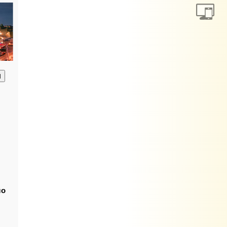
анию
ло