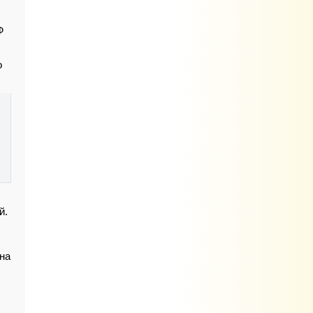
Ф
о
й.
на