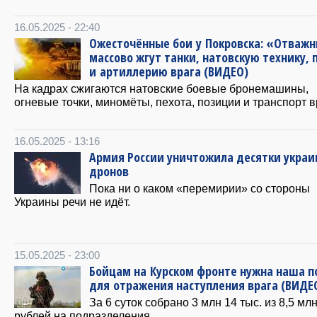
16.05.2025 - 22:40
Ожесточённые бои у Покровска: «Отваж
массово жгут танки, натовскую технику, 
и артиллерию врага (ВИДЕО)
На кадрах сжигаются натовские боевые бронемашины,
огневые точки, миномёты, пехота, позиции и транспорт в
16.05.2025 - 13:16
Армия России уничтожила десятки украи
дронов
Пока ни о каком «перемирии» со стороны
Украины речи не идёт.
15.05.2025 - 23:00
Бойцам на Курском фронте нужна наша 
для отражения наступления врага (ВИДЕ
За 6 суток собрано 3 млн 14 тыс. из 8,5 мл
рублей на подразделения.