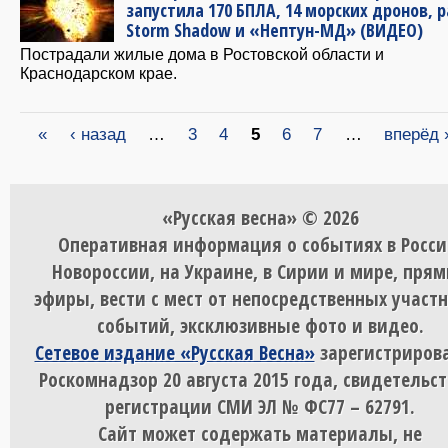
запустила 170 БПЛА, 14 морских дронов, 
Storm Shadow и «Нептун-МД» (ВИДЕО)
Пострадали жилые дома в Ростовской области и
Краснодарском крае.
Страницы
«
‹ назад
…
3
4
5
6
7
…
вперёд 
«Русская весна» © 2026
Оперативная информация о событиях в Росси
Новороссии, на Украине, в Сирии и мире, пря
эфиры, вести с мест от непосредственных участ
событий, эксклюзивные фото и видео.
Сетевое издание «Русская Весна»
зарегистрирова
Роскомнадзор 20 августа 2015 года, свидетельст
регистрации СМИ ЭЛ № ФС77 – 62791.
Сайт может содержать материалы, не