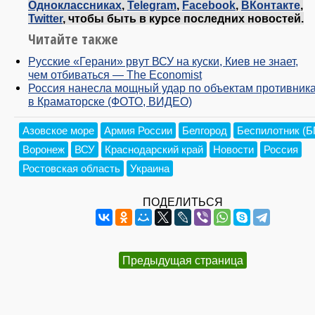
Одноклассниках
,
Telegram
,
Facebook
,
ВКонтакте
,
Twitter
, чтобы быть в курсе последних новостей.
Читайте также
Русские «Герани» рвут ВСУ на куски, Киев не знает,
чем отбиваться — The Economist
Россия нанесла мощный удар по объектам противник
в Краматорске (ФОТО, ВИДЕО)
Азовское море
Армия России
Белгород
Беспилотник (
Воронеж
ВСУ
Краснодарский край
Новости
Россия
Ростовская область
Украина
ПОДЕЛИТЬСЯ
Предыдущая страница