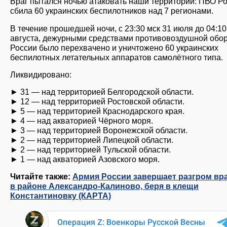
Враг пытался ночью атаковать наши территории: ПВО Р
сбила 60 украинских беспилотников над 7 регионами.
В течение прошедшей ночи, с 23:30 мск 31 июля до 04:10
августа, дежурными средствами противовоздушной обо
России было перехвачено и уничтожено 60 украинских
беспилотных летательных аппаратов самолётного типа.
Ликвидировано:
► 31 — над территорией Белгородской области.
► 12 — над территорией Ростовской области.
► 5 — над территорией Краснодарского края.
► 4 — над акваторией Чёрного моря.
► 3 — над территорией Воронежской области.
► 2 — над территорией Липецкой области.
► 2 — над территорией Тульской области.
► 1 — над акваторией Азовского моря.
Читайте также:
Армия России завершает разгром вр
в районе Александро-Калиново, беря в клещи
Константиновку (КАРТА)