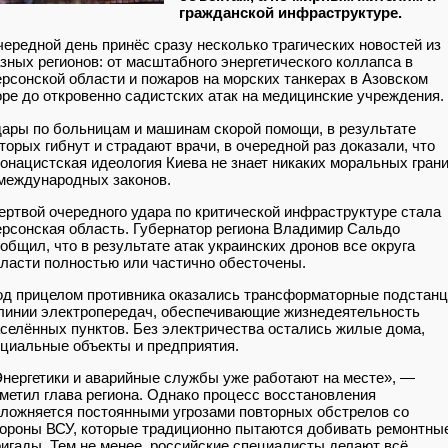
гражданской инфраструктуре.
ередной день принёс сразу несколько трагических новостей из
зных регионов: от масштабного энергетического коллапса в
рсонской области и пожаров на морских танкерах в Азовском
ре до откровенно садистских атак на медицинские учреждения.
ары по больницам и машинам скорой помощи, в результате
торых гибнут и страдают врачи, в очередной раз доказали, что
онацистская идеология Киева не знает никаких моральных гран
международных законов.
ртвой очередного удара по критической инфраструктуре стала
рсонская область. Губернатор региона Владимир Сальдо
общил, что в результате атак украинских дронов все округа
ласти полностью или частично обесточены.
д прицелом противника оказались трансформаторные подстан
линии электропередач, обеспечивающие жизнедеятельность
селённых пунктов. Без электричества остались жилые дома,
циальные объекты и предприятия.
нергетики и аварийные службы уже работают на месте», —
метил глава региона. Однако процесс восстановления
ложняется постоянными угрозами повторных обстрелов со
ороны ВСУ, которые традиционно пытаются добивать ремонтны
игады. Тем не менее, российские специалисты делают всё