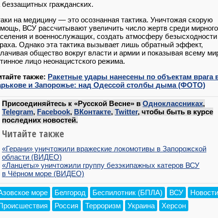
 беззащитных гражданских.
аки на медицину — это осознанная тактика. Уничтожая скорую
мощь, ВСУ рассчитывают увеличить число жертв среди мирного
селения и военнослужащих, создать атмосферу безысходности
раха. Однако эта тактика вызывает лишь обратный эффект,
лачивая общество вокруг власти и армии и показывая всему ми
тинное лицо неонацистского режима.
итайте также:
Ракетные удары нанесены по объектам врага 
арькове и Запорожье: над Одессой столбы дыма (ФОТО)
Присоединяйтесь к «Русской Весне» в
Одноклассниках
,
Telegram
,
Facebook
,
ВКонтакте
,
Twitter
, чтобы быть в курсе
последних новостей.
Читайте также
«Герани» уничтожили вражеские локомотивы в Запорожской
области (ВИДЕО)
«Ланцеты» уничтожили группу безэкипажных катеров ВСУ
в Чёрном море (ВИДЕО)
Азовское море
Белгород
Беспилотник (БПЛА)
ВСУ
Новост
Происшествия
Россия
Терроризм
Украина
Херсон