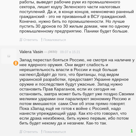
работы, выведет рабочие руки из промышленного 
сектора, лишит кодлу Зеленского части налоговых 
поступлений. Да и, в конце концов, немножечко раненый 
гражданский - это не призванный в ВСУ гражданский. 
Конечно, нужно бить по промышленности. Но лучше 
пустить 30 дронов по 30 жилым домам, чем по одному 
промышленному предприятию. Паники будет больше.
#
!
Ответить
Пожаловаться
Valera Vasin
— (3650)
09.07 в 15:21
Запад перестал бояться Россию, не смотря на наличие у 
нее ядерного оружия. Они видят слабость и 
нерешительность власти в России и ещё больше 
наглеют.Дойдёт до того, что британцы, под видом 
украинской разработки, предоставят Украине ядерное 
оружие и последствия будут ужасные. Запад нужно 
остановить Прав Караганов, если их сегодня не 
остановить, завтра может быть будет уже поздно.Своими 
мелкими ударами они парализуют экономику Россию и 
потом вмешаются  сами.Они об этом прямо говорят. 
Пока зЗапад ещё не готов к войне с Россией, надо 
нанести упреждающий удар. Как кто-ото говорил, что 
если драка неизбежна, бить нужно первым, ибо потом 
бить будет некому да и незачем. Как-то так.
1
#
!
Ответить
Пожаловаться