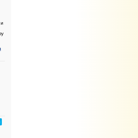
 и
ру
в
и