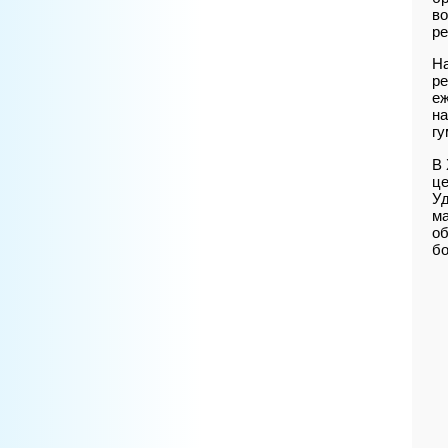
во
ре
На
ре
еж
на
гу
В 
це
Уд
ма
об
б