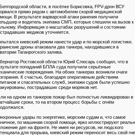
Белгородской области, в посёлке Борисовка, FPV-дрон ВСУ
орвался прямо рядом с автомобилем скорой медицинской
мощи. В результате варварской атаки ранения получили
льдшер и водитель экипажа СМП, которые спешили на вызов к
льному. Информация о масштабах разрушений и состоянии
страдавших медиков уточняется.
пытался киевский режим нанести удар и по морской логистике.
раинские дроны атаковали два танкера, находившиеся в
ватории Таганрогского залива.
бернатор Ростовской области Юрий Слюсарь сообщил, что в
зультате попаданий БПЛА суда получили серьёзные
ханические повреждения. На обоих танкерах возникли очаги
згорания. К счастью, благодаря оперативным действиям
питанов и спасательных служб, экипажи судов были успешно
акуированы, пострадавших среди моряков нет.
ли на одном из танкеров пожар был полностью ликвидирован в
атчайшие сроки, то на втором процесс борьбы с огнём
родолжался.
нхронные удары по энергетике, морским судам и, что самое
ничное, по машинам скорой помощи, ярко иллюстрируют реаль
ложение дел на фронте. Не имея ни ресурсов, ни людского
тенциала для прорыва, киевский режим переносит весь свой гн