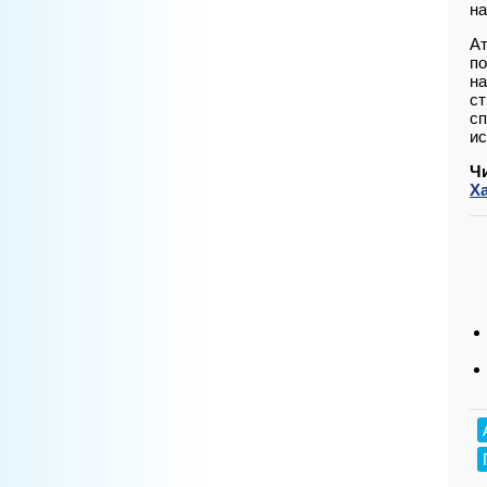
на
Ат
по
на
ст
сп
ис
Ч
Х