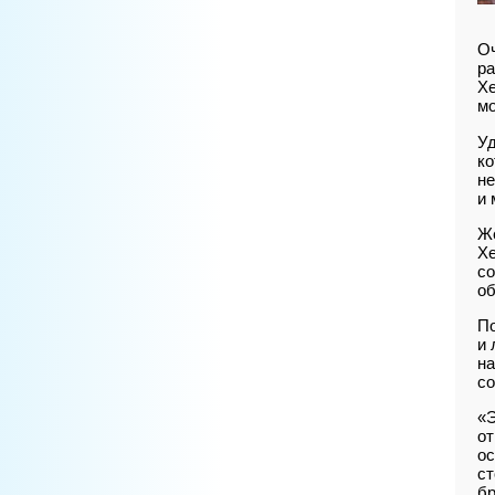
Оч
ра
Хе
мо
Уд
ко
не
и 
Же
Хе
со
об
По
и 
на
со
«Э
от
ос
ст
бр