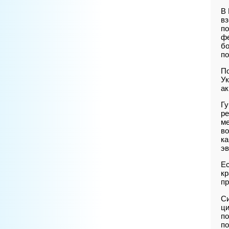
В 
вз
по
фе
бо
по
По
Ук
ак
Гу
ре
ме
во
ка
эв
Ес
кр
п
Си
ци
по
по