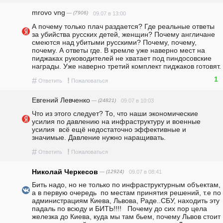
mrovo vng
— (7906)
09.07 в 13:00
А почему только плач раздается? Где реальные ответы 
за убийства русских детей, женщин? Почему англичане 
смеются над убитыми русскими? Почему, почему, 
почему. А ответы где. В кремле уже наверно мест на 
пиджаках руководителей не хватает под пиндосовские 
награды. Уже наверно третий комплект пиджаков готовят.
1
#
!
Ответить
Пожаловаться
Евгений Левченко
— (24821)
09.07 в 10:03
Что из этого следует? То, что наши экономические 
усилия по давлению на инфраструктуру и военные 
усилия  всё ещё недостаточно эффективные и 
значимые. Давление нужно наращивать.
#
!
Ответить
Пожаловаться
Николай Черкесов
— (12924)
09.07 в 08:41
Бить надо, но не только по инфраструктурным объектам, 
а в первую очередь  по местам принятия решений, т.е по 
администрациям Киева, Львова, Раде..СБУ, находить эту 
падаль по всюду и БИТЬ!!!!   Почему до сих пор цела 
железка до Киева, куда мы там бьем, почему Львов стоит 