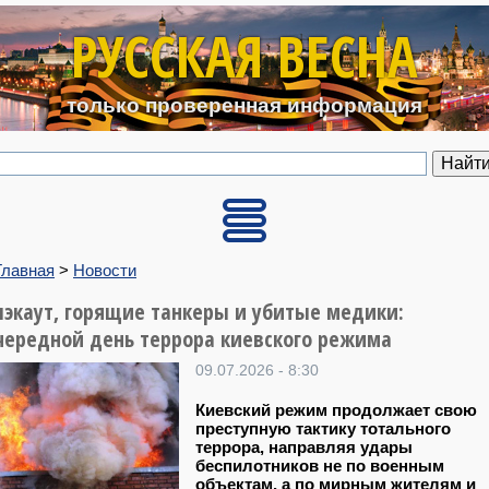
Перейти к основному содерж
РУССКАЯ ВЕСНА
только проверенная информация
Главная
>
Новости
лэкаут, горящие танкеры и убитые медики:
чередной день террора киевского режима
09.07.2026 - 8:30
Киевский режим продолжает свою
преступную тактику тотального
террора, направляя удары
беспилотников не по военным
объектам, а по мирным жителям и