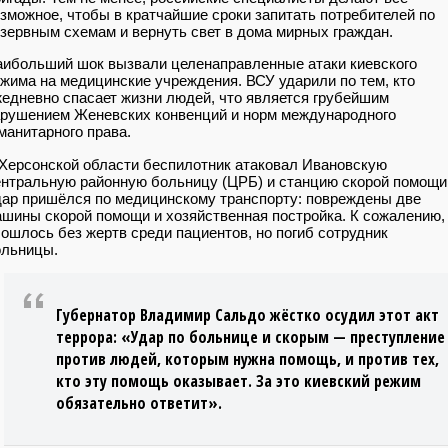
зможное, чтобы в кратчайшие сроки запитать потребителей по
зервным схемам и вернуть свет в дома мирных граждан.
ибольший шок вызвали целенаправленные атаки киевского
жима на медицинские учреждения. ВСУ ударили по тем, кто
едневно спасает жизни людей, что является грубейшим
рушением Женевских конвенций и норм международного
манитарного права.
Херсонской области беспилотник атаковал Ивановскую
нтральную районную больницу (ЦРБ) и станцию скорой помощи
ар пришёлся по медицинскому транспорту: повреждены две
шины скорой помощи и хозяйственная постройка. К сожалению,
ошлось без жертв среди пациентов, но погиб сотрудник
ольницы.
Губернатор Владимир Сальдо жёстко осудил этот акт
террора: «Удар по больнице и скорым — преступление
против людей, которым нужна помощь, и против тех,
кто эту помощь оказывает. За это киевский режим
обязательно ответит».