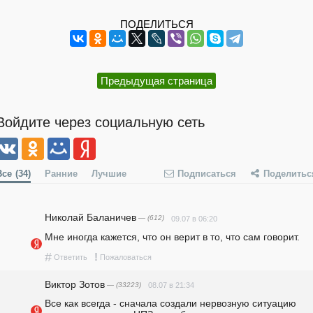
ПОДЕЛИТЬСЯ
Предыдущая страница
Войдите через социальную сеть
Все
(34)
Ранние
Лучшие
Подписаться
Поделитьс
Николай Баланичев
— (612)
09.07 в 06:20
Мне иногда кажется, что он верит в то, что сам говорит.
#
!
Ответить
Пожаловаться
Виктор Зотов
— (33223)
08.07 в 21:34
Все как всегда - сначала создали нервозную ситуацию 