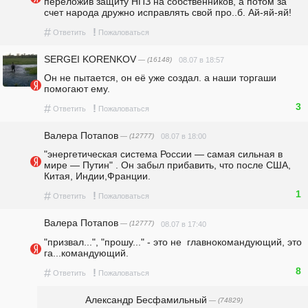
переложив защиту НПЗ на собственников, а потом за 
счет народа дружно исправлять свой про..б. Ай-яй-яй!
#
!
Ответить
Пожаловаться
SERGEI KORENKOV
— (16148)
08.07 в 18:57
Он не пытается, он её уже создал. а наши торгаши 
помогают ему.
3
#
!
Ответить
Пожаловаться
Валера Потапов
— (12777)
08.07 в 18:00
"энергетическая система России — самая сильная в 
мире — Путин" . Он забыл прибавить, что после США, 
Китая, Индии,Франции.
1
#
!
Ответить
Пожаловаться
Валера Потапов
— (12777)
08.07 в 17:40
"призвал...", "прошу..." - это не  главнокомандующий, это 
га...командующий.
8
#
!
Ответить
Пожаловаться
Александр Бесфамильный
— (74829)