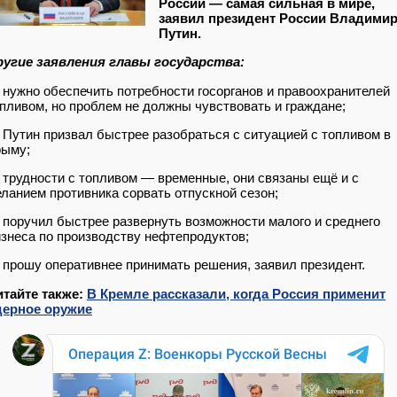
России — самая сильная в мире,
заявил президент России Владими
Путин.
ругие заявления главы государства:
нужно обеспечить потребности госорганов и правоохранителей
пливом, но проблем не должны чувствовать и граждане;
Путин призвал быстрее разобраться с ситуацией с топливом в
рыму;
трудности с топливом — временные, они связаны ещё и с
ланием противника сорвать отпускной сезон;
поручил быстрее развернуть возможности малого и среднего
знеса по производству нефтепродуктов;
прошу оперативнее принимать решения, заявил президент.
итайте также:
В Кремле рассказали, когда Россия применит
дерное оружие