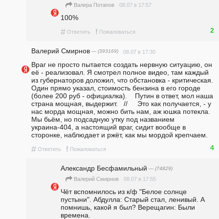
08.07 в 17:57
Валера Потапов
100% 
2
#
!
Ответить
Пожаловаться
Валерий Смирнов
— (393169)
08.07 в 17:30
Враг не просто пытается создать нервную ситуацию, он 
её - реализовал. Я смотрел полное видео, там каждый 
из губернаторов доложил, что обстановка - критическая. 
Один прямо указал, стоимость бензина в его городе 
(более 200 руб - официалка).    Путин в ответ, мол наша 
страна мощная, выдержит.   //     Это как получается, - у 
нас морда мощная, можно бить нам, аж юшка потекла. 
Мы бьëм, но подсадную утку под названием 
украина-404, а настоящий враг, сидит вообще в 
сторонке, наблюдает и ржёт, как мы мордой крепчаем.
4
#
!
Ответить
Пожаловаться
Александр Бесфамильный
— (74829)
08.07 в 17:55
Валерий Смирнов
Чёт вспомнилось из к/ф "Белое солнце 
пустыни". Абдулла: Старый стал, ленивый. А 
помнишь, какой я был? Верещагин: Были 
времена.  