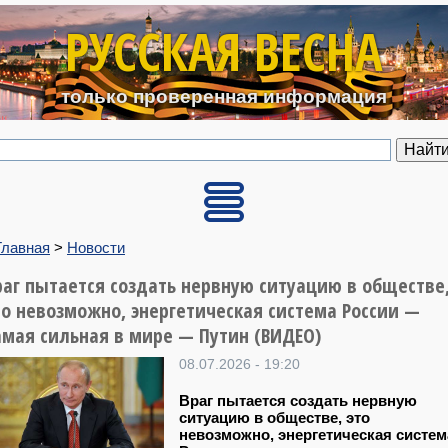
Перейти к основному содерж
РУССКАЯ ВЕСНА
только проверенная информация
Главная
>
Новости
раг пытается создать нервную ситуацию в обществe
то невозможно, энергетическая система России —
амая сильная в мире — Путин (ВИДЕО)
08.07.2026 - 19:20
Враг пытается создать нервную
ситуацию в обществe, это
невозможно, энергетическая систем