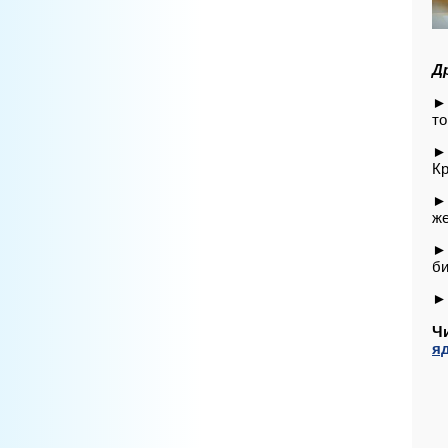
Д
► 
то
► 
К
► 
же
► 
би
► 
Ч
я