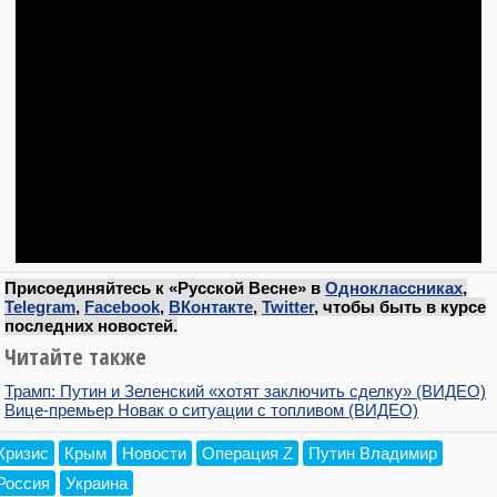
Присоединяйтесь к «Русской Весне» в
Одноклассниках
,
Telegram
,
Facebook
,
ВКонтакте
,
Twitter
, чтобы быть в курсе
последних новостей.
Читайте также
Трамп: Путин и Зеленский «хотят заключить сделку» (ВИДЕО)
Вице-премьер Новак о ситуации с топливом (ВИДЕО)
Кризис
Крым
Новости
Операция Z
Путин Владимир
Россия
Украина