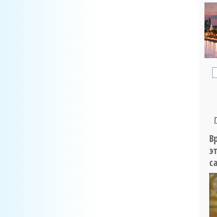
В
э
с