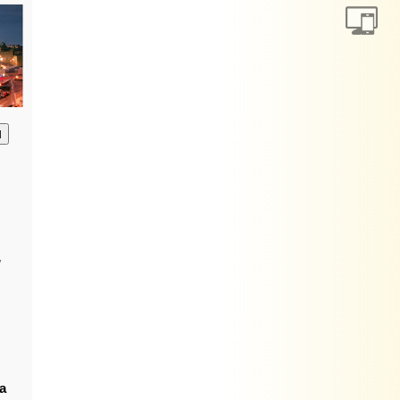
анию
,
а