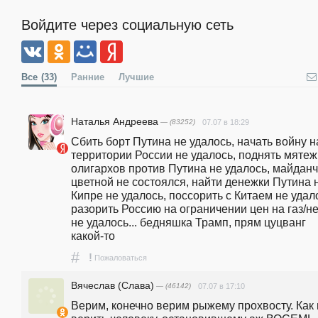
Войдите через социальную сеть
Все
(33)
Ранние
Лучшие
Наталья Андреева
— (83252)
07.07 в 18:29
Сбить борт Путина не удалось, начать войну на
территории России не удалось, поднять мятеж 
олигархов против Путина не удалось, майданч
цветной не состоялся, найти денежки Путина н
Кипре не удалось, поссорить с Китаем не удало
разорить Россию на ограничении цен на газ/не
не удалось... бедняшка Трамп, прям цуцванг 
какой-то
#
!
Пожаловаться
Вячеслав (Слава)
— (46142)
07.07 в 17:10
Верим, конечно верим рыжему прохвосту. Как 