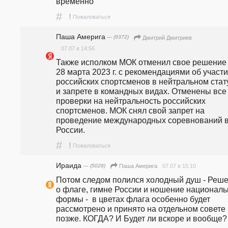
временно
#
!
Пожаловаться
Паша Америга
— (9372)
Дмитрий Дмитриев
07.07 в 14:56
Также исполком МОК отменил свое решение 
28 марта 2023 г. с рекомендациями об участи
российских спортсменов в нейтральном стату
и запрете в командных видах. Отменены все 
проверки на нейтральность российских 
спортсменов. МОК снял свой запрет на 
проведение международных соревнований в
России.
#
!
Пожаловаться
Ираида
— (5028)
07.07 в 15:10
Паша Америга
Потом следом полился холодный душ - Реше
о флаге, гимне России и ношение националь
формы -  в цветах флага особенно будет 
рассмотрено и принято на отдельном совете 
позже. КОГДА? И Будет ли вскоре и вообще?