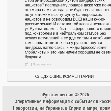
с той антироссийской хунтой бандеровских 
нацистов? последнему лошаре даже уже поня
что мира нам никогда и не будет если полность
не уничтожим всю ту  хунту бандеровских 
нацистов и не освободим ВСЕ! наши южно-
русские земли! И остатки той клоаки незалежн
ук-Руины  должны быть в сфере нашего влияни
под контролем и в нейтральном статусе без 
всяких вступлений в ес (где ес там и нато) инач
там снова те же хозяева у руля останутся 
пиндосы. нагло-саксы и жиды брюссельские 
глобалисты и это нам ничем хорошим не светит
будущем.
#
!
Пожаловаться
СЛЕДУЮЩИЕ КОММЕНТАРИИ
«Русская весна» © 2026
Оперативная информация о событиях в Росси
Новороссии, на Украине, в Сирии и мире, пря