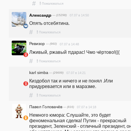
#
!
Пожаловаться
Александр
— (15298)
07.07 в 14:50
Опять отсебятина.
#
!
Пожаловаться
Ревизор
— (960)
07.07 в 14:48
Лживый, ржавый πдарас! Чмо чёртово!(((
#
!
Пожаловаться
karl simba
— (29699)
07.07 в 14:21
Киздобол так и ничего и не понял .Или 
придуревается или в маразме.
#
!
Пожаловаться
Павел Головачёв
— (816)
07.07 в 14:18
Немного юмора: Слушайте, это будет 
феноменальная сделка! Путин - прекрасный 
президент, Зеленский - отличный президент, он