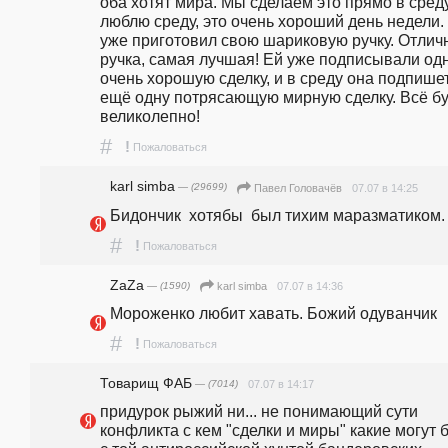
оба хотят мира. Мы сделаем это прямо в среду.
люблю среду, это очень хороший день недели. 
уже приготовил свою шариковую ручку. Отличн
ручка, самая лучшая! Ей уже подписывали одн
очень хорошую сделку, и в среду она подпишет
ещё одну потрясающую мирную сделку. Всё буд
великолепно!
#
!
Пожаловаться
karl simba
— (29699)
07.07 в 14:25
Павел Головачёв
Бидончик  хотябы  был тихим маразматиком.
#
!
Пожаловаться
ZaZa
— (1590)
07.07 в 14:36
karl simba
Мороженко любит хавать. Божий одуванчик
#
!
Пожаловаться
Товарищ ФАБ
— (7014)
07.07 в 14:17
придурок рыжий ни... не понимающий сути 
конфликта с кем "сделки и миры" какие могут б