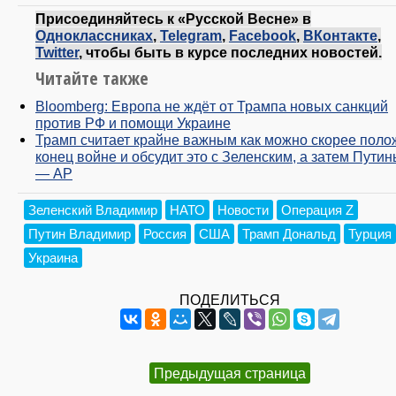
Присоединяйтесь к «Русской Весне» в
Одноклассниках
,
Telegram
,
Facebook
,
ВКонтакте
,
Twitter
, чтобы быть в курсе последних новостей.
Читайте также
Bloomberg: Европа не ждёт от Трампа новых санкций
против РФ и помощи Украине
Трамп считает крайне важным как можно скорее поло
конец войне и обсудит это с Зеленским, а затем Пути
— AP
Зеленский Владимир
НАТО
Новости
Операция Z
Путин Владимир
Россия
США
Трамп Дональд
Турция
Украина
ПОДЕЛИТЬСЯ
Предыдущая страница