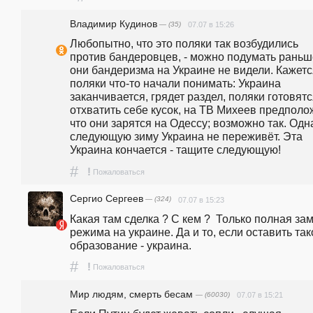
Владимир Кудинов
— (35)
07.07 в 15:26
Любопытно, что это поляки так возбудились 
против бандеровцев, - можно подумать раньше
они бандеризма на Украине не видели. Кажетс
поляки что-то начали понимать: Украина 
заканчивается, грядет раздел, поляки готовятс
отхватить себе кусок, на ТВ Михеев предполож
что они зарятся на Одессу; возможно так. Одна
следующую зиму Украина не переживёт. Эта 
Украина кончается - тащите следующую! 
#
!
Пожаловаться
Сергио Сергеев
— (324)
07.07 в 15:23
Какая там сделка ? С кем ?  Только полная зам
режима на украине. Да и то, если оставить тако
образование - украина.
#
!
Пожаловаться
Мир людям, смерть бесам
— (60030)
07.07 в 15:21