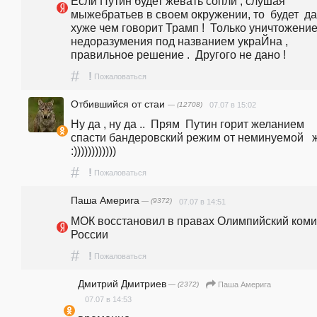
Если Путин будет жевать сопли , слушая 
мыжебратьев в своем окружении, то  будет  да
хуже чем говорит Трамп !  Только уничтожение
недоразумения под названием украЙна , 
правильное решение .  Другого не дано !
#
!
Пожаловаться
Отбившийся от стаи
— (12708)
07.07 в 15:02
Ну да , ну да ..  Прям  Путин горит желанием 
спасти бандеровский режим от неминуемой   жо..
:))))))))))))
#
!
Пожаловаться
Паша Америга
— (9372)
07.07 в 14:51
МОК восстановил в правах Олимпийский комит
России
#
!
Пожаловаться
Дмитрий Дмитриев
— (2372)
Паша Америга
07.07 в 14:53