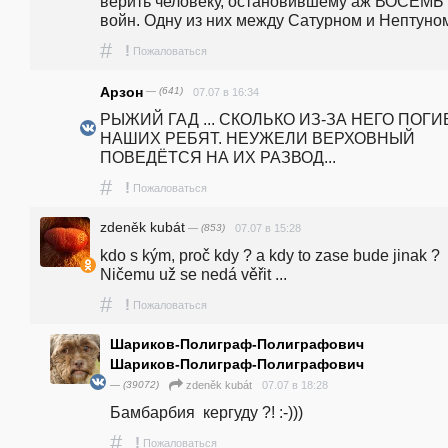
верить человеку, остановившему аж ВОСЕМЬ 
войн. Одну из них между Сатурном и Нептуно
#
!
Пожаловаться
Арзон
— (641)
07.07 в 16:34
РЫЖИЙ ГАД ... СКОЛЬКО ИЗ-ЗА НЕГО ПОГИ
НАШИХ РЕБЯТ. НЕУЖЕЛИ ВЕРХОВНЫЙ 
ПОВЕДЁТСЯ НА ИХ РАЗВОД...
#
!
Пожаловаться
zdeněk kubát
— (853)
07.07 в 15:28
kdo s kým, proč kdy ? a kdy to zase bude jinak ? 
Ničemu už se nedá věřit ... 
#
!
Пожаловаться
Шариков-Полиграф-Полиграфович
Шариков-Полиграф-Полиграфович
— (39072)
07.07 в 18:28
zdeněk kubát
Бамбарбия  кергуду ?! :-)))
#
!
Пожаловаться