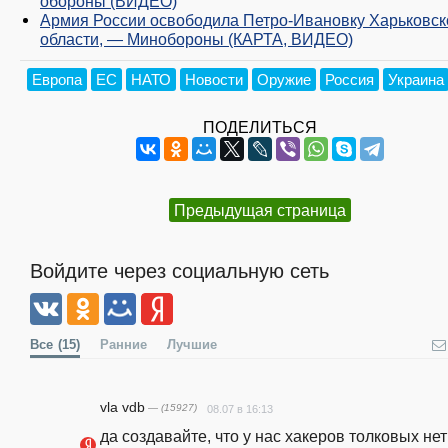
обороны (ВИДЕО)
Армия России освободила Петро-Ивановку Харьковск
области, — Минобороны (КАРТА, ВИДЕО)
Европа
ЕС
НАТО
Новости
Оружие
Россия
Украина
ПОДЕЛИТЬСЯ
Предыдущая страница
Войдите через социальную сеть
Все
(15)
Ранние
Лучшие
vla vdb
— (15927)
08.07 в 16:13
да создавайте, что у нас хакеров толковых нет 