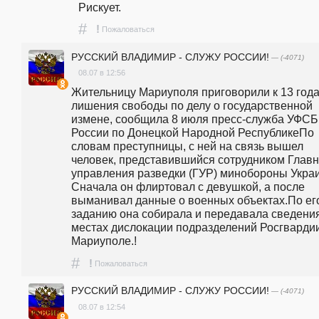
Рискует.
#
!
Пожаловаться
РУССКИЙ ВЛАДИМИР - СЛУЖУ РОССИИ!
— (-4071)
08.07 в 12:56
Жительницу Мариуполя приговорили к 13 года
лишения свободы по делу о государственной 
измене, сообщила 8 июля пресс-служба УФСБ 
России по Донецкой Народной РеспубликеПо 
словам преступницы, с ней на связь вышел 
человек, представившийся сотрудником Главно
управления разведки (ГУР) минобороны Украи
Сначала он флиртовал с девушкой, а после 
выманивал данные о военных объектах.По его
заданию она собирала и передавала сведения
местах дислокации подразделений Росгвардии
Мариуполе.!
#
!
Пожаловаться
РУССКИЙ ВЛАДИМИР - СЛУЖУ РОССИИ!
— (-4071)
08.07 в 12:54