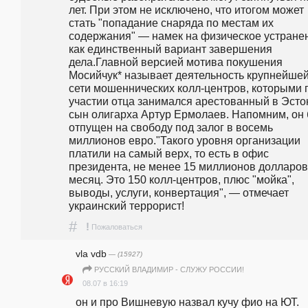
лет. При этом не исключено, что итогом может 
стать "попадание снаряда по местам их 
содержания" — намек на физическое устранен
как единственный вариант завершения 
дела.Главной версией мотива покушения 
Мосийчук* называет деятельность крупнейшей
сети мошеннических колл-центров, которыми п
участии отца занимался арестованный в Эстон
сын олигарха Артур Ермолаев. Напомним, он 
отпущен на свободу под залог в восемь 
миллионов евро."Такого уровня организации 
платили на самый верх, то есть в офис 
президента, не менее 15 миллионов долларов 
месяц. Это 150 колл-центров, плюс "мойка", 
выводы, услуги, конвертация", — отмечает 
украинский террорист!
#
!
Пожаловаться
vla vdb
— (15927)
РУССКИЙ ВЛАДИМИР - СЛУЖУ РОССИИ!
08.07 в 16:19
он и про Вишневую назвал кучу фио на ЮТ. 