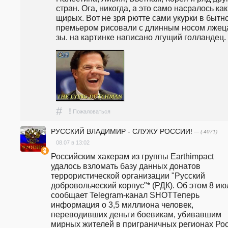
стран. Ога, никогда, а это само насралось как 
щирых. Вот не зря рютте сами укурки в бытно
премьером рисовали с длинным носом лжеца
зы. на картинке написано лгущий голландец.
#
!
Пожаловаться
РУССКИЙ ВЛАДИМИР - СЛУЖУ РОССИИ!
— (-4071)
08.07 в 13:02
Российским хакерам из группы Earthimpact 
удалось взломать базу данных донатов 
террористической организации "Русский 
добровольческий корпус"* (РДК). Об этом 8 июл
сообщает Telegram-канал SHOTТеперь 
информация о 3,5 миллиона человек, 
переводивших деньги боевикам, убивавшим 
мирных жителей в приграничных регионах Росс