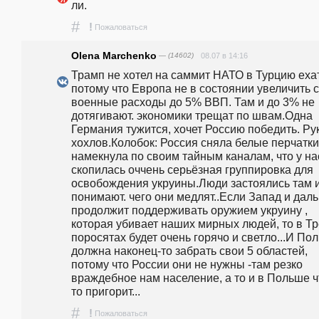
ли. 
#
!
Пожаловаться
Olena Marchenko
— (14602)
08.07 в 14:16
Трамп не хотел на саммит НАТО в Турцию ехат
потому что Европа не в состоянии увеличить с
военные расходы до 5% ВВП. Там и до 3% не 
дотягивают. экономики трещат по швам.Одна 
Германия тужится, хочет Россию победить. Ру
хохлов.Колобок: Россия сняла белые перчатки 
намекнула по своим тайным каналам, что у нас
скопилась оччень серьёзная группировка для 
освобождения укруины.Люди застоялись там и
понимают. чего они медлят..Если Запад и даль
продолжит поддерживать оружием укруину , 
которая убивает наших мирных людей, то в Тр
поросятах будет очень горячо и светло...И Пол
должна наконец-то забрать свои 5 областей, 
потому что России они не нужны -там резко 
враждебное нам население, а то и в Польше ч
то пригорит...
#
!
Пожаловаться