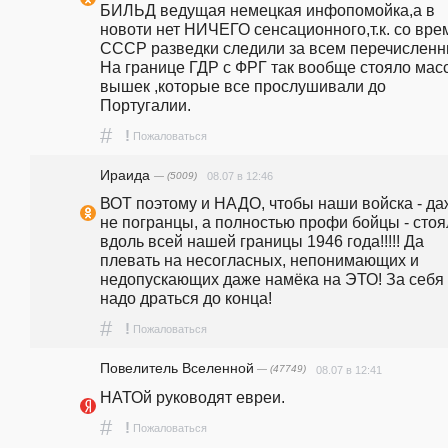
БИЛЬД ведущая немецкая инфопомойка,а в 
новоти нет НИЧЕГО сенсационного,т.к. со врем
СССР разведки следили за всем перечисленн
На границе ГДР с ФРГ так вообще стояло масс
вышек ,которые все прослушивали до 
Португалии. 
#
!
Пожаловаться
Ираида
— (5009)
08.07 в 12:46
ВОТ поэтому и НАДО, чтобы наши войска - даж
не погранцы, а полностью профи бойцы - стоя
вдоль всей нашей границы 1946 года!!!!! Да 
плевать на несогласных, непонимающих и 
недопускающих даже намёка на ЭТО! За себя 
надо драться до конца!
#
!
Пожаловаться
Повелитель Вселенной
— (47749)
08.07 в 12:41
НАТОй руководят евреи. 
#
!
Пожаловаться