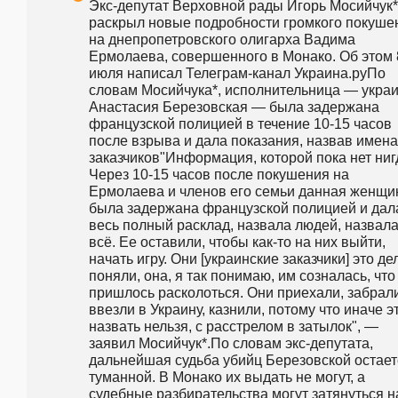
Экс-депутат Верховной рады Игорь Мосийчук* 
раскрыл новые подробности громкого покушен
на днепропетровского олигарха Вадима 
Ермолаева, совершенного в Монако. Об этом 8
июля написал Телеграм-канал Украина.руПо 
словам Мосийчука*, исполнительница — украи
Анастасия Березовская — была задержана 
французской полицией в течение 10-15 часов 
после взрыва и дала показания, назвав имена 
заказчиков"Информация, которой пока нет нигд
Через 10-15 часов после покушения на 
Ермолаева и членов его семьи данная женщин
была задержана французской полицией и дала
весь полный расклад, назвала людей, назвала
всё. Ее оставили, чтобы как-то на них выйти, 
начать игру. Они [украинские заказчики] это дел
поняли, она, я так понимаю, им созналась, что 
пришлось расколоться. Они приехали, забрали 
ввезли в Украину, казнили, потому что иначе эт
назвать нельзя, с расстрелом в затылок", — 
заявил Мосийчук*.По словам экс-депутата, 
дальнейшая судьба убийц Березовской остаетс
туманной. В Монако их выдать не могут, а 
судебные разбирательства могут затянуться на