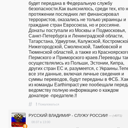
будет передана в Федеральную службу 
безопасности.Как выяснилось, среди тех, кто н
протяжении последних лет финансировал 
террористов, оказались не только украинцы и 
граждане стран Евросоюза, но и россияне. 
Донаты поступали из Москвы и Подмосковья, 
Санкт-Петербурга и Ленинградской области, 
Татарстана, Удмуртии, Калужской, Костромской
Нижегородской, Смоленской, Тамбовской и 
Тюменской областей, а также из Красноярского
Пермского и Приморского краев.Переводы так
осуществлялись из Польши, Эстонии, Кипра, 
других стран ЕС и, разумеется, с Украины.Тепе
все эти данные, включая личные сведения и 
суммы переводов, будут переданы в ФСБ. Хак
из команды Earthimpact уже пообещали переда
ведомству полную информацию о каждом 
донатере -предателе.!!
#
!
Пожаловаться
РУССКИЙ ВЛАДИМИР - СЛУЖУ РОССИИ!
— (-4071)
08.07 в 13:00