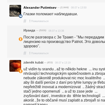
Alexander Putimtsev
— (11444)
08.07 в 13:50
Глазки поломают наблюдавши.
#
!
Пожаловаться
Ираида
— (5009)
08.07 в 13:38
После разговора с Зе Трамп - "Мы передадим 
лицензию на производство Patriot. Это довольн
здорово".
#
!
Пожаловаться
zdeněk kubát
— (853)
08.07 в 13:19
už vidím tu srandu , až to někdo hekne  ... inu sys
nhrávající technologickým společnostem a zbrojař
nebude zákonitě produkovat nic moc kvalitního  ...
aby šli další peníze z daní pro tyhle lumpy je třeba
nepřetržitě inovoat a modernizovat  .. žádný strach 
stačí jedno opomenutí  .. a už to zase jede  ... 
zvyšování daní , investice do  těhle technologíí  ... 
akorát , že to občané musí zaplatit a zbrojaři si na
namastí kapsu  ...