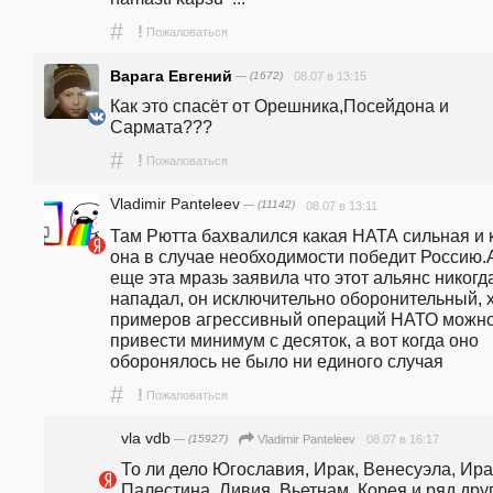
#
!
Пожаловаться
Варага Евгений
— (1672)
08.07 в 13:15
Как это спасёт от Орешника,Посейдона и 
Сармата???
#
!
Пожаловаться
Vladimir Panteleev
— (11142)
08.07 в 13:11
Там Рютта бахвалился какая НАТА сильная и к
она в случае необходимости победит Россию.А
еще эта мразь заявила что этот альянс никогда
нападал, он исключительно оборонительный, х
примеров агрессивный операций НАТО можно
привести минимум с десяток, а вот когда оно 
оборонялось не было ни единого случая
#
!
Пожаловаться
vla vdb
— (15927)
08.07 в 16:17
Vladimir Panteleev
То ли дело Югославия, Ирак, Венесуэла, Иран
Палестина, Ливия, Вьетнам, Корея и ряд друг