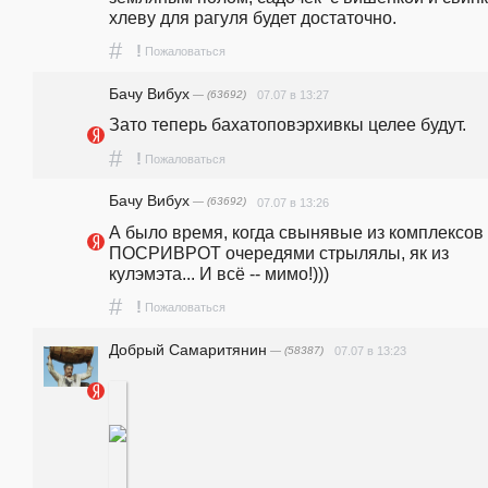
хлеву для рагуля будет достаточно.
#
!
Пожаловаться
Бачу Вибух
— (63692)
07.07 в 13:27
Зато теперь бахатоповэрхивкы целее будут.
#
!
Пожаловаться
Бачу Вибух
— (63692)
07.07 в 13:26
А было время, когда свынявые из комплексов 
ПОСРИВРОТ очередями стрылялы, як из 
кулэмэта... И всё -- мимо!)))
#
!
Пожаловаться
Добрый Самаритянин
— (58387)
07.07 в 13:23