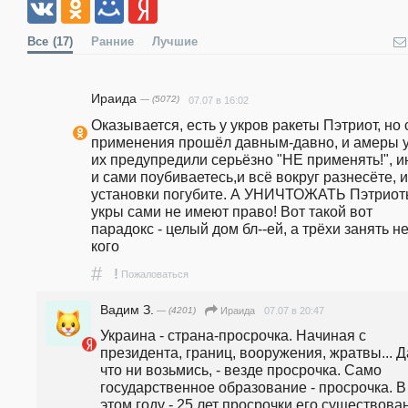
Все
(17)
Ранние
Лучшие
Ираида
— (5072)
07.07 в 16:02
Оказывается, есть у укров ракеты Пэтриот, но с
применения прошёл давным-давно, и амеры у
их предупредили серьёзно "НЕ применять!", ин
и сами поубиваетесь,и всё вокруг разнесёте, и 
установки погубите. А УНИЧТОЖАТЬ Пэтриот
укры сами не имеют право! Вот такой вот 
парадокс - целый дом бл--ей, а трёхи занять не 
кого
#
!
Пожаловаться
Вадим З.
— (4201)
07.07 в 20:47
Ираида
Украина - страна-просрочка. Начиная с 
президента, границ, вооружения, жратвы... Да
что ни возьмись, - везде просрочка. Само 
государственное образование - просрочка. В 
этом году - 25 лет просрочки его существова