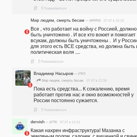
#
!
Пожаловаться
Мир людям, смерть бесам
— (60050)
07.07 в 15:10
Все , что работает на войну с Россией, должно 
быть уничтожено . И все кто воюет и помогает 
всукам, должны быть уничтожены .  И у России
для этого есть ВСЕ средства, но должна быть и
политическая воля .... 
#
!
Пожаловаться
Владимир Насыров
— (797)
07.07 в 21:50
Мир людям, смерть бесам
Пока есть средства... К сожалению, время 
работает против нас и окно возможностей у 
России постоянно сужается.
#
!
Пожаловаться
dervish
— (279)
07.07 в 14:31
Какая нахрен инфраструктура! Мазанка с 
земляным полом, садочек  с вишенкой и свинка