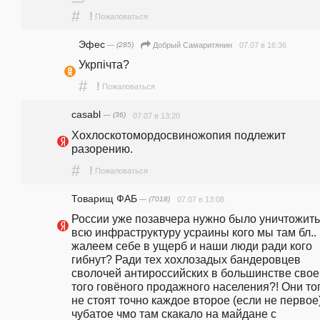
#
!
Пожаловаться
Эфес
— (285)
07.07 в 16:36
Добрый Самаритянин
Укрпiчта?
#
!
Пожаловаться
casabl
— (36)
07.07 в 13:20
Хохлоскотомордосвиножопия подлежит 
разорению.
#
!
Пожаловаться
Товарищ ФАБ
— (7018)
07.07 в 13:08
России уже позавчера нужно было уничтожить 
всю инфраструктуру усраины кого мы там бл.. 
жалеем себе в ущерб и наши люди ради кого 
гибнут? Ради тех хохлозадых бандеровцев 
сволочей антироссийских в большинстве своег
того говёного продажного населения?! Они тог
не стоят точно каждое второе (если не первое)
чубатое чмо там скакало на майдане с 