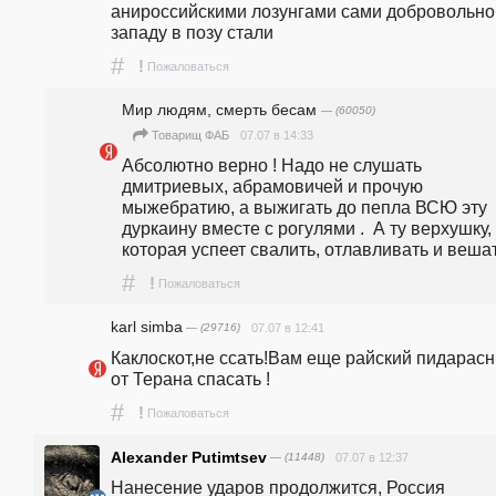
анироссийскими лозунгами сами добровольно 
западу в позу стали
#
!
Пожаловаться
Мир людям, смерть бесам
— (60050)
07.07 в 14:33
Товарищ ФАБ
Абсолютно верно ! Надо не слушать 
дмитриевых, абрамовичей и прочую 
мыжебратию, а выжигать до пепла ВСЮ эту 
дуркаину вместе с рогулями .  А ту верхушку, 
которая успеет свалить, отлавливать и вешат
#
!
Пожаловаться
karl simba
— (29716)
07.07 в 12:41
Каклоскот,не ссать!Вам еще райский пидарасни
от Терана спасать !
#
!
Пожаловаться
Alexander Putimtsev
— (11448)
07.07 в 12:37
Нанесение ударов продолжится, Россия 