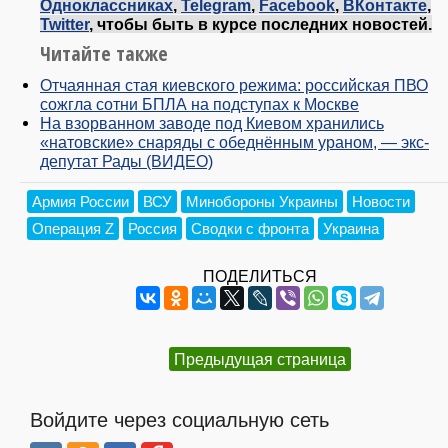
Одноклассниках
,
Telegram
,
Facebook
,
ВКонтакте
,
Twitter
, чтобы быть в курсе последних новостей.
Читайте также
Отчаянная стая киевского режима: российская ПВО
сожгла сотни БПЛА на подступах к Москве
На взорванном заводе под Киевом хранились
«натовские» снаряды с обеднённым ураном, — экс-
депутат Рады (ВИДЕО)
Армия России
ВСУ
Минобороны Украины
Новости
Операция Z
Россия
Сводки с фронта
Украина
ПОДЕЛИТЬСЯ
Предыдущая страница
Войдите через социальную сеть