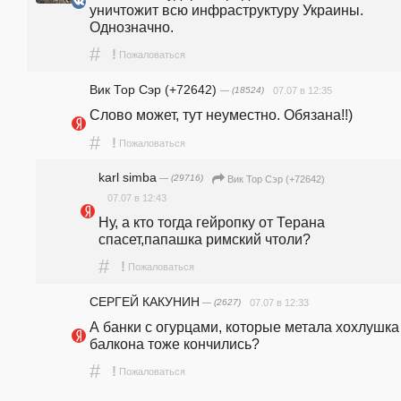
уничтожит всю инфраструктуру Украины. 
Однозначно.
#
!
Пожаловаться
Вик Тор Сэр (+72642)
— (18524)
07.07 в 12:35
Слово может, тут неуместно. Обязана!!)
#
!
Пожаловаться
karl simba
— (29716)
Вик Тор Сэр (+72642)
07.07 в 12:43
Ну, а кто тогда гейропку от Терана 
спасет,папашка римский чтоли?
#
!
Пожаловаться
СЕРГЕЙ КАКУНИН
— (2627)
07.07 в 12:33
А банки с огурцами, которые метала хохлушка 
балкона тоже кончились?
#
!
Пожаловаться