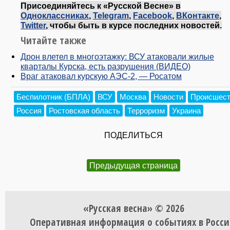
Присоединяйтесь к «Русской Весне» в
Одноклассниках
,
Telegram
,
Facebook
,
ВКонтакте
,
Twitter
, чтобы быть в курсе последних новостей.
Читайте также
Дрон влетел в многоэтажку: ВСУ атаковали жилые
кварталы Курска, есть разрушения (ВИДЕО)
Враг атаковал курскую АЭС-2, — Росатом
Беспилотник (БПЛА)
ВСУ
Москва
Новости
Происшест
Россия
Ростовская область
Терроризм
Украина
ПОДЕЛИТЬСЯ
Предыдущая страница
«Русская весна» © 2026
Оперативная информация о событиях в Росси