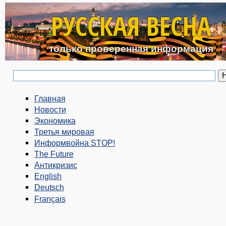
Перейти к основному с
РУССКАЯ ВЕСНА
только проверенная информация
Главная
Новости
Экономика
Третья мировая
Информвойна STOP!
The Future
Антикризис
English
Deutsch
Français