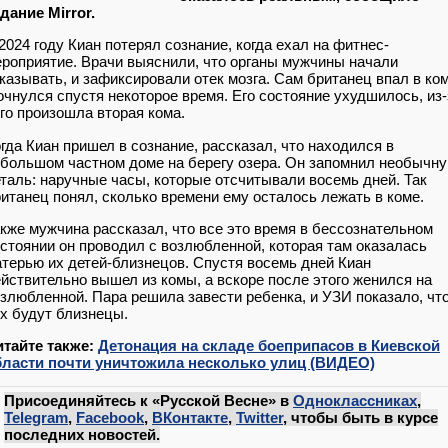
дание Mirror.
2024 году Киан потерял сознание, когда ехал на фитнес-
роприятие. Врачи выяснили, что органы мужчины начали
казывать, и зафиксировали отек мозга. Сам британец впал в ко
очнулся спустя некоторое время. Его состояние ухудшилось, из-
го произошла вторая кома.
гда Киан пришел в сознание, рассказал, что находился в
большом частном доме на берегу озера. Он запомнил необычн
таль: наручные часы, которые отсчитывали восемь дней. Так
итанец понял, сколько времени ему осталось лежать в коме.
кже мужчина рассказал, что все это время в бессознательном
стоянии он проводил с возлюбленной, которая там оказалась
терью их детей-близнецов. Спустя восемь дней Киан
йствительно вышел из комы, а вскоре после этого женился на
злюбленной. Пара решила завести ребенка, и УЗИ показало, что
х будут близнецы.
итайте также:
Детонация на складе боеприпасов в Киевской
бласти почти уничтожила несколько улиц (ВИДЕО)
Присоединяйтесь к «Русской Весне» в
Одноклассниках
,
Telegram
,
Facebook
,
ВКонтакте
,
Twitter
, чтобы быть в курсе
последних новостей.