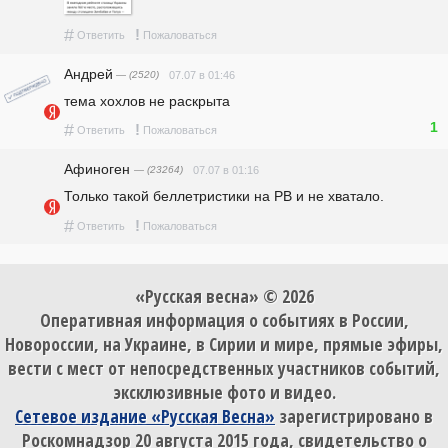
#
!
Ответить
Пожаловаться
Андрей
— (2520)
07.07 в 01:46
тема хохлов не раскрыта
1
#
!
Ответить
Пожаловаться
Афиноген
— (23264)
07.07 в 01:16
Только такой беллетристики на РВ и не хватало.
#
!
Ответить
Пожаловаться
«Русская весна» © 2026
Оперативная информация о событиях в России,
Новороссии, на Украине, в Сирии и мире, прямые эфиры,
вести с мест от непосредственных участников событий,
эксклюзивные фото и видео.
Сетевое издание «Русская Весна»
зарегистрировано в
Роскомнадзор 20 августа 2015 года, свидетельство о