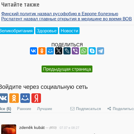
Читайте также
Финский политик назвал русофобию в Европе болезнью
Роспатент назвал главные открытия в медицине во время ВОВ
Великобритания
Здоровье
Новости
ПОДЕЛИТЬСЯ
Предыдущая страница
Войдите через социальную сеть
Все
(6)
Ранние
Лучшие
Подписаться
Поделитьс
zdeněk kubát
— (853)
07.07 в 08:27