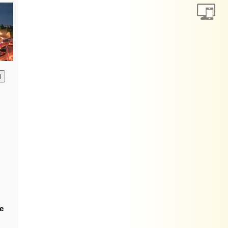
анию
е