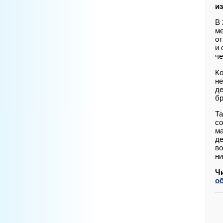
из
В 
ме
от
и 
че
Ко
не
де
бр
Та
со
ма
де
во
ни
Ч
о