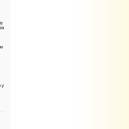
му
за
ую
 у