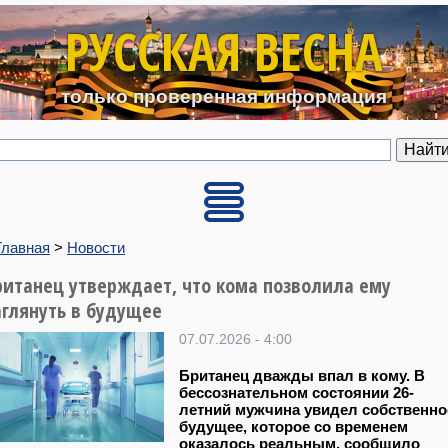
Перейти к основному содерж
РУССКАЯ ВЕСНА
только проверенная информация
Главная
>
Новости
ританец утверждает, что кома позволила ему
аглянуть в будущее
07.07.2026 - 4:00
Британец дважды впал в кому. В
бессознательном состоянии 26-
летний мужчина увидел собственно
будущее, которое со временем
оказалось реальным, сообщило