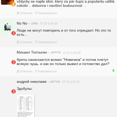
vždycky se najde idiot, který za pár šupů a popularitu udělá 
cokoliv .. dokonce i navštíví budoucnost  ..
#
!
Ответить
Пожаловаться
No No
— (186)
07.07 в 04:24
Люди не могут повторить и от того отрицают. Но это то 
есть...
#
!
Ответить
Пожаловаться
Михаил Топтыгин
— (87674)
07.07 в 02:23
бриты нанюхаются всяких "Новичков" и потом плетут 
всякую чушь. и как он только выжил и потомство дал?
4
#
!
Ответить
Пожаловаться
андpeй николаев
— (69719)
07.07 в 02:15
Здобулы: 