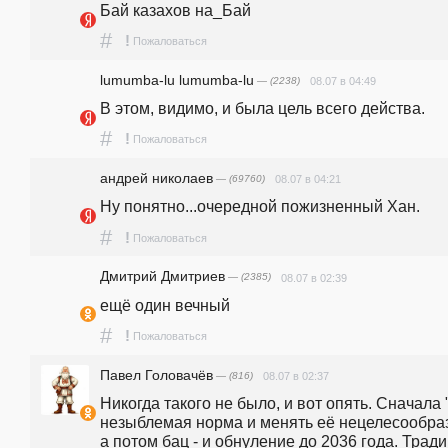
Бай казахов на_Бай
#
!
Пожаловаться
lumumba-lu lumumba-lu
— (2238)
08.07 в 04:49
В этом, видимо, и была цель всего действа.
#
!
Пожаловаться
андpeй николаев
— (69760)
08.07 в 04:21
Ну понятно...очередной пожизненный Хан.
#
!
Пожаловаться
Дмитрий Дмитриев
— (2385)
08.07 в 02:39
ещё один вечный
#
!
Пожаловаться
Павел Головачёв
— (816)
08.07 в 02:37
Никогда такого не было, и вот опять. Сначала "
незыблемая норма и менять её нецелесообразн
а потом бац - и обнуление до 2036 года. Тради