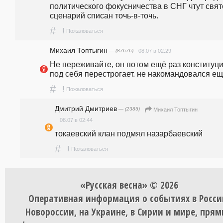
политического фокусничества в СНГ чтут свято
сценарий списан точь-в-точь.
#
!
Пожаловаться
Михаил Топтыгин
— (87676)
08.07 в 02:29
Не переживайте, он потом ещё раз конституци
под себя перестрогает. не накомандовался ещ
#
!
Пожаловаться
Дмитрий Дмитриев
— (2385)
Михаил Топтыгин
08.07 в 02:44
токаевский клан подмял назарбаевский
#
!
Пожаловаться
«Русская весна» © 2026
Оперативная информация о событиях в Росси
Новороссии, на Украине, в Сирии и мире, пря