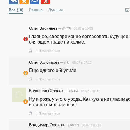
Все
(10)
Ранние
Лучшие
Олег Васильев
— (2473)
08.07 в 10:55
Главное, своевременно согласовать будущее в
сияющем граде на холме.
#
!
Пожаловаться
Олег Золотарев
— (19)
08.07 в 07:15
Еще одного обнулили
#
!
Пожаловаться
Вячеслав (Слава)
— (46160)
08.07 в 06:45
Ну и рожа у этого урода. Как кукла из пластмас
и говна вылепленная.
#
!
Пожаловаться
Владимир Орехов
— (14177)
08.07 в 05:16