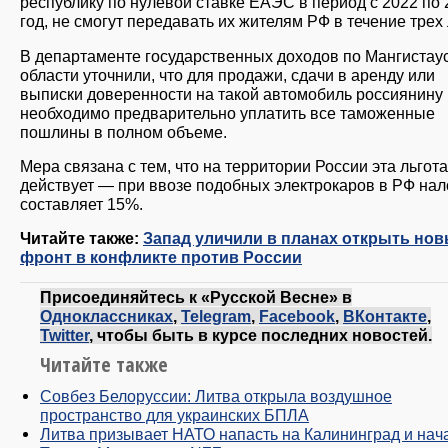
республику по нулевой ставке ЕАЭС в период с 2022 по 
год, не смогут передавать их жителям РФ в течение трех 
В департаменте государственных доходов по Мангистау
области уточнили, что для продажи, сдачи в аренду или
выписки доверенности на такой автомобиль россиянину
необходимо предварительно уплатить все таможенные
пошлины в полном объеме.
Мера связана с тем, что на территории России эта льгота
действует — при ввозе подобных электрокаров в РФ нал
составляет 15%.
Читайте также:
Запад уличили в планах открыть но
фронт в конфликте против России
Присоединяйтесь к «Русской Весне» в
Одноклассниках
,
Telegram
,
Facebook
,
ВКонтакте
,
Twitter
, чтобы быть в курсе последних новостей.
Читайте также
Совбез Белоруссии: Литва открыла воздушное
пространство для украинских БПЛА
Литва призывает НАТО напасть на Калининград и нач