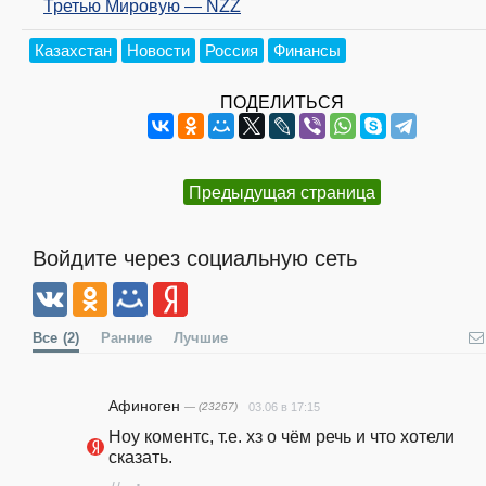
Третью Мировую — NZZ
Казахстан
Новости
Россия
Финансы
ПОДЕЛИТЬСЯ
Предыдущая страница
Войдите через социальную сеть
Все
(2)
Ранние
Лучшие
Афиноген
— (23267)
03.06 в 17:15
Ноу коментс, т.е. хз о чём речь и что хотели 
сказать.