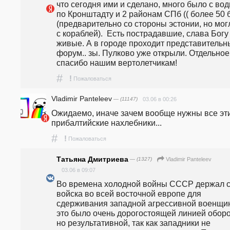
что сегодня ими и сделано, много было с воды
по Кронштадту и 2 районам СПб (( более 50 б
(предварительно со стороны эстонии, но могл
с кораблей).  Есть пострадавшие, слава Богу 
живые. А в городе проходит представительны
форум.. зы. Пулково уже открыли. Отдельное 
спасибо нашим вертолетчикам!
#
!
Пожаловаться
Vladimir Panteleev
— (11147)
03.06 в 00:26
Ожидаемо, иначе зачем вообще нужны все эти
прибалтийские нахлебники...
#
!
Пожаловаться
Татьяна Дмитриева
— (1327)
Vladimir Panteleev
03.06 в 09:07
Во времена холодной войны СССР держал с
войска во всей восточной европе для 
сдерживания западной агрессивной военщин
это было очень дорогостоящей линией оборо
но результативной, так как западники не 