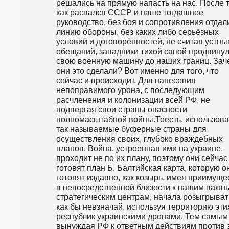
решались на прямую напасть на нас. После т
как распался СССР и наше тогдашнее 
руководство, без боя и сопротивления отдали
линию обороны, без каких либо серьёзных 
условий и договорённостей, не считая устных
обещаний, западники тихой сапой продвинул
свою военную машину до наших границ. Заче
они это сделали? Вот именно для того, что 
сейчас и происходит. Для нанесения 
непоправимого урона, с последующим 
расчленения и колонизации всей РФ, не 
подвергая свои страны опасности 
полномасштабной войны.Тоесть, использоват
так называемые буферные страны для 
осуществления своих, глубоко враждебных 
планов. Война, устроенная ими на украине, 
проходит не по их плану, поэтому они сейчас 
готовят план Б. Балтийская карта, которую он
готовят издавно, как козырь, имея приимущес
в непосредственной близости к нашим важны
стратегическим центрам, начала розыгрывать
как бы невзначай, используя территорию этих
республик украинскими дронами. Тем самым 
вынуждая РФ к ответным действиям против э