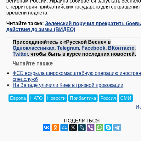
регионам России. Украина собирается запускать беспил
с территории прибалтийских государств для сокращения
времени подлёта.
Читайте также:
Зеленский поручил прекратить боев
действия до зимы (ВИДЕО)
Присоединяйтесь к «Русской Весне» в
Одноклассниках
,
Telegram
,
Facebook
,
ВКонтакте
,
Twitter
, чтобы быть в курсе последних новостей.
Читайте также
ФСБ вскрыла широкомасштабную операцию иностра
спецслужб
На Западе уличили Киев в грязной провокации
Европа
НАТО
Новости
Прибалтика
Россия
СМИ
И
ПОДЕЛИТЬСЯ