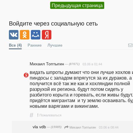
Предыдущая страница
Войдите через социальную сеть
Все
(4)
Ранние
Лучшие
Михаил Топтыгин
— (87671)
03.06 в 01:44
видать шпроты думают что они лучше хохлов и
пиндосы с западом впрягутся за их дураков. а 
получится всё так же как и хохляндии полной 
разрухой их региона. будут потом сидеть у 
разбитого корыта и горевать, если живы будут. 
придётся мигрантам  и ту землю осваивать. буд
новыми варягами и викингами.
#
!
Пожаловаться
vla vdb
— (15985)
03.06 в 08:44
Михаил Топтыгин