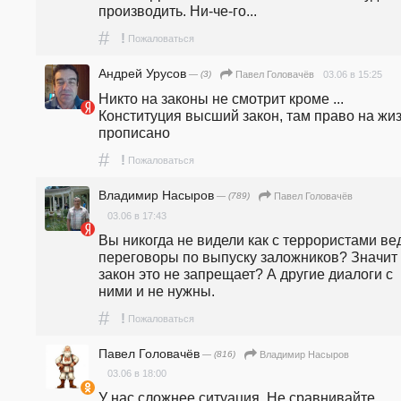
производить. Ни-че-го...  
#
!
Пожаловаться
Андрей Урусов
— (3)
03.06 в 15:25
Павел Головачёв
Никто на законы не смотрит кроме ... 
Конституция высший закон, там право на жиз
прописано 
#
!
Пожаловаться
Владимир Насыров
— (789)
Павел Головачёв
03.06 в 17:43
Вы никогда не видели как с террористами вед
переговоры по выпуску заложников? Значит 
закон это не запрещает? А другие диалоги с 
ними и не нужны.
#
!
Пожаловаться
Павел Головачёв
— (816)
Владимир Насыров
03.06 в 18:00
У нас сложнее ситуация. Не сравнивайте 