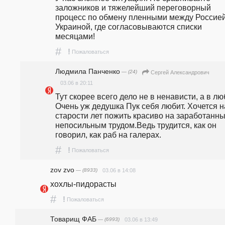
заложников и тяжелейший переговорный 
процесс по обмену пленными между Россией 
Украиной, где согласовываются списки 
месяцами!  
#
!
Пожаловаться
Людмила Панченко
— (24)
Сергей Александрович
03.06 в 20:11
Тут скорее всего дело не в ненависти, а в люб
Очень уж дедушка Пук себя любит. Хочется на
старости лет пожить красиво на заработанны
непосильным трудом.Ведь трудится, как он 
говорил, как раб на галерах. 
#
!
Пожаловаться
zov zvo
— (8933)
03.06 в 14:08
хохлы-пидорасты
#
!
Пожаловаться
Товарищ ФАБ
— (6993)
03.06 в 13:49