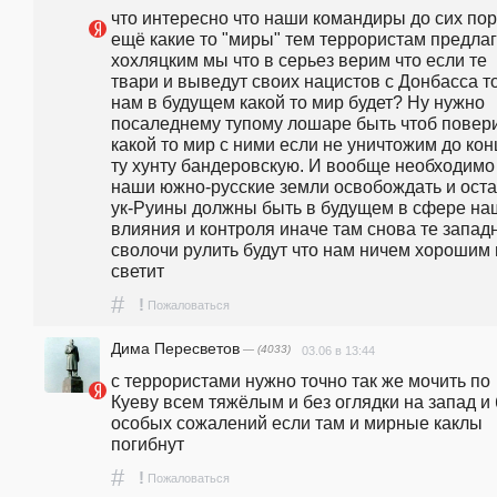
что интересно что наши командиры до сих пор 
ещё какие то "миры" тем террористам предлаг
хохляцким мы что в серьез верим что если те 
твари и выведут своих нацистов с Донбасса то
нам в будущем какой то мир будет? Ну нужно 
посаледнему тупому лошаре быть чтоб поверит
какой то мир с ними если не уничтожим до конц
ту хунту бандеровскую. И вообще необходимо 
наши южно-русские земли освобождать и остат
ук-Руины должны быть в будущем в сфере наш
влияния и контроля иначе там снова те запад
сволочи рулить будут что нам ничем хорошим 
светит
#
!
Пожаловаться
Дима Пересветов
— (4033)
03.06 в 13:44
с террористами нужно точно так же мочить по 
Куеву всем тяжёлым и без оглядки на запад и б
особых сожалений если там и мирные каклы 
погибнут
#
!
Пожаловаться