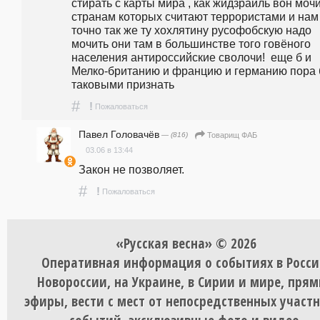
стирать с карты мира , как жидзраиль вон мочит
странам которых считают террористами и нам 
точно так же ту хохлятину русофобскую надо 
мочить они там в большинстве того говёного 
населения антироссийские сволочи!  еще б и 
Мелко-британию и францию и германию пора б
таковыми признать
#
!
Пожаловаться
Павел Головачёв
— (816)
Товарищ ФАБ
03.06 в 13:44
Закон не позволяет.
#
!
Пожаловаться
«Русская весна» © 2026
Оперативная информация о событиях в Росси
Новороссии, на Украине, в Сирии и мире, пря
эфиры, вести с мест от непосредственных участ