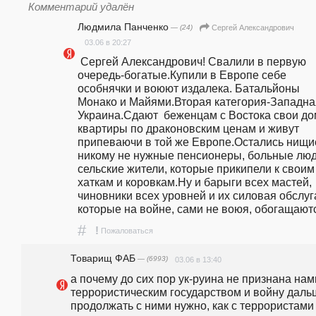
Комментарий удалён
Людмила Панченко
— (24)
Сергей Александрович
03.06 в 20:27
 Сергей Александрович! Свалили в первую 
очередь-богатые.Купили в Европе себе 
особнячки и воюют издалека. Батальйоны 
Монако и Майями.Вторая категория-Западная
Украина.Сдают  беженцам с Востока свои дом
квартиры по драконовским ценам и живут 
припеваючи в той же Европе.Остались нищие
никому не нужные пенсионеры, больные люди
сельские жители, которые прикипели к своим 
хаткам и коровкам.Ну и барыги всех мастей, 
чиновники всех уровней и их силовая обслуга
которые на войне, сами не воюя, обогащают
#
!
Пожаловаться
Товарищ ФАБ
— (6993)
03.06 в 13:40
а почему до сих пор ук-руина не признана нами
террористическим государством и войну дальш
продолжать с ними нужно, как с террористами 