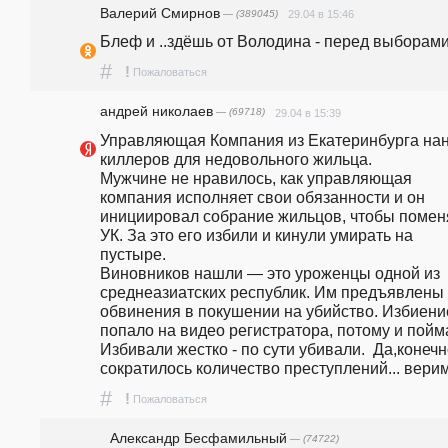
Валерий Смирнов
— (389045)
29.04 в 15:46
Блеф и ..здëшь от Володина - перед выборами
#
!
Пожаловаться
андpeй николаев
— (69718)
29.04 в 15:39
Управляющая Компания из Екатеринбурга нан
киллеров для недовольного жильца.                                                                                                                                                                                          
Мужчине не нравилось, как управляющая 
компания исполняет свои обязанности и он 
инициировал собрание жильцов, чтобы поменя
УК. За это его избили и кинули умирать на 
пустыре.                                                                                                                                                                      
Виновников нашли — это уроженцы одной из 
среднеазиатских республик. Им предъявлены 
обвинения в покушении на убийство. Избиение
попало на видео регистратора, потому и пойма
Избивали жестко - по сути убивали.  Да,конечн
сократилось количество преступлений... верим.
#
!
Пожаловаться
Александр Бесфамильный
— (74722)