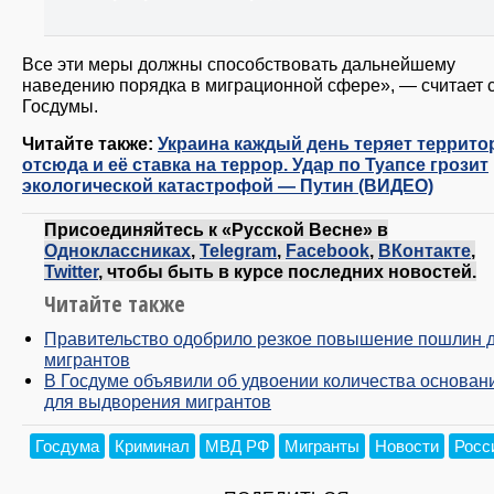
Все эти меры должны способствовать дальнейшему
наведению порядка в миграционной сфере», — считает 
Госдумы.
Читайте также:
Украина каждый день теряет террито
отсюда и её ставка на террор. Удар по Туапсе грозит
экологической катастрофой — Путин (ВИДЕО)
Присоединяйтесь к «Русской Весне» в
Одноклассниках
,
Telegram
,
Facebook
,
ВКонтакте
,
Twitter
, чтобы быть в курсе последних новостей.
Читайте также
Правительство одобрило резкое повышение пошлин 
мигрантов
В Госдуме объявили об удвоении количества основан
для выдворения мигрантов
Госдума
Криминал
МВД РФ
Мигранты
Новости
Росс