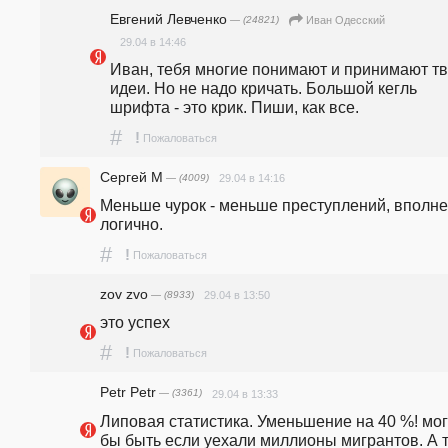
Евгений Левченко
— (24821)
Иван Одесский
29.04 в 14:46
Иван, тебя многие понимают и принимают тв
идеи. Но не надо кричать. Большой кегль 
шрифта - это крик. Пиши, как все.
#
!
Пожаловаться
Сергей М
— (4009)
29.04 в 14:16
Меньше чурок - меньше преступлений, вполне 
логично.
#
!
Пожаловаться
zov zvo
— (8933)
29.04 в 13:50
это успех
#
!
Пожаловаться
Petr Petr
— (3361)
29.04 в 13:33
Липовая статистика. Уменьшение на 40 %! мог
бы быть если уехали миллионы мигрантов. А т