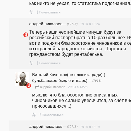
как никто не уехал, то статистика подогнанная.
#
!
Пожаловаться
андpeй николаев
— (69718)
29.04 в 13:24
Теперь наши честнейшие чинуши будут за 
российский паспорт брать в 10 раз больше? Ну
вот и подняли благосостояние чиновников в о
из отраслей народного хозяйства...Торговля 
гражданством будет рентабельна.
#
!
Пожаловаться
Виталий Коченков(не плюсика ради) (
бульбашское быдло и тварь)
— (7918)
29.04 в 13:28
андpeй николаев
мыслю, что благосостояние описанных 
чиновников не сильно увеличится, за счёт вно
присосавшихся...)
#
!
Пожаловаться
андpeй николаев
— (69718)
29.04 в 13:19