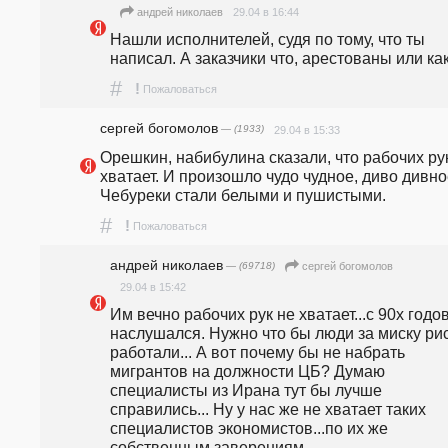
29.04 в 16:44
андpeй николаев
Нашли исполнителей, судя по тому, что ты 
написал. А заказчики что, арестованы или как
#
!
Пожаловаться
сергей богомолов
— (1933)
29.04 в 15:33
Орешкин, набибулина сказали, что рабочих рук
хватает. И произошло чудо чудное, диво дивное
Чебуреки стали белыми и пушистыми. 
#
!
Пожаловаться
андpeй николаев
— (69718)
сергей богомолов
29.04 в 15:42
Им вечно рабочих рук не хватает...с 90х годов
наслушался. Нужно что бы люди за миску рис
работали... А вот почему бы не набрать 
мигрантов на должности ЦБ? Думаю 
специалисты из Ирана тут бы лучше 
справились... Ну у нас же не хватает таких 
специалистов экономистов...по их же 
собственным заверениям.