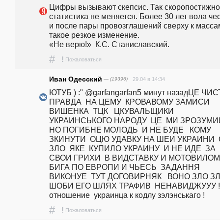
Цифры вызывают скепсис. Так скоропостижно 
статистика не меняется. Более 30 лет вола чес
и после пары провозглашений сверху к массам
такое резкое изменение.                                                                                                                                                                                                                                                        
«Не верю!»  К.С. Станиславский. 
#
!
Пожаловаться
Иван Одесский
— (19396)
29.04 в 14:34
ЮТУБ ) :" @garfangarfan5 минут назадЦЕ ЧИСТ
ПРАВДА  НА ЦЕМУ  КРОВАВОМУ ЗАМИСИ  
ВИШЕНКА  ТЦК   ЦКУВАЛЬЩИКИ  
УКРАИНСЬКОГО НАРОДУ  ЦЕ  МИ ЗРОЗУМИ
НО ПОГИБНЕ МОЛОДЬ  И НЕ БУДЕ   КОМУ  
ЗКИНУТИ  ОЦЮ УДАВКУ НА ШЕИ УКРАИНИ  О
ЗЛО  ЯКЕ  КУПИЛО УКРАИНУ  И НЕ ИДЕ  ЗА 
СВОИ ГРИХИ  В ВИДСТАВКУ И МОТОВИЛОМ 
БИГА ПО ЕВРОПИ И ЧЬЕСЬ  ЗАДАННЯ 
ВИКОНУЕ  ТУТ ДОГОВИРНЯК   ВОНО ЗЛО ЗЛ
ШОБИ ЕГО ШЛЯХ ТРАФИВ  НЕНАВИДЖУУУ ! -
отношение  украинца к кодлу зэлэнськаго !
#
!
Пожаловаться