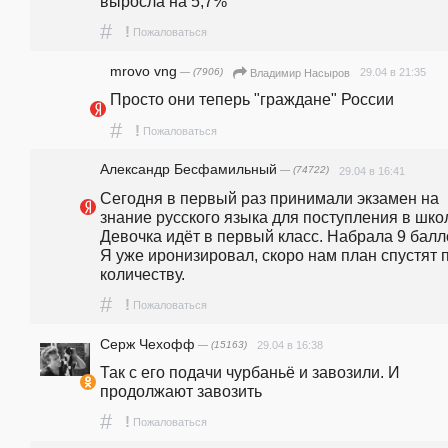
выросла на 5,7%
#
!
Пожаловаться
mrovo vng
— (7906)
29.04 в 21:35
Владимир Насыров
Просто они теперь "граждане" России
#
!
Пожаловаться
Александр Бесфамильный
— (74722)
29.04 в 16:41
Сегодня в первый раз принимали экзамен на 
знание русского языка для поступления в школу
Девочка идёт в первый класс. Набрала 9 балло
Я уже иронизировал, скоро нам план спустят п
количеству.
#
!
Пожаловаться
Серж Чехофф
— (15163)
29.04 в 16:38
Так с его подачи чурбаньё и завозили. И 
продолжают завозить
#
!
Пожаловаться