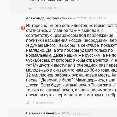
#
!
Пожаловаться
Александр Бесфамильный
— (74722)
29.04 в 14:56
Интересно, много есть идиотов, которые вот та
статистике, а главное таким выводам, с 
соответствующим закосом под продолжение 
политики насыщения России инородцами, веря
Я думаю много, "выборы" в сентябре  покажут 
наглядно. Да, а эти поборы ударят только по 
нормальным, даже нашим же русским, а не по 
чуркабесам, от которых якобы страхуются. И е
тут Мишустин выступал в очередной раз перед
молодёжью и сказал, что нам до 30-го года над
12 миллионов рабочих рук на новые места. Как
песне " Девочка в баре" "Мама деpжись, папа 
дpожи, Если будет каждый вечеp Такая жизнь" 
только не каждый вечер, а вне зависимости от 
времени суток, перманентно, смотрим на гейр
#
!
Пожаловаться
Евгений Левченко
— (24821)
29.04 в 14:44