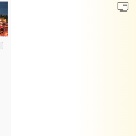
анию
,