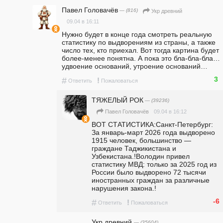
Павел Головачёв
— (816)
Укр древний
09.04 в 16:11
Нужно будет в конце года смотреть реальную 
статистику по выдворениям из страны, а также 
число тех, кто приехал. Вот тогда картина будет 
более-менее понятна. А пока это бла-бла-бла… 
удвоение оснований, утроение оснований…
3
#
!
Ответить
Пожаловаться
ТЯЖЕЛЫЙ РОК
— (39236)
09.04 в 16:12
Павел Головачёв
ВОТ СТАТИСТИКА:Санкт-Петербург: 
За январь-март 2026 года выдворено 
1915 человек, большинство — 
граждане Таджикистана и 
Узбекистана.!Володин привел 
статистику МВД: только за 2025 год из 
России было выдворено 72 тысячи 
иностранных граждан за различные 
нарушения закона.!
-6
#
!
Ответить
Пожаловаться
Укр древний
— (35604)