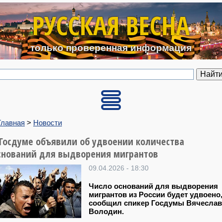
Перейти к основному содерж
РУССКАЯ ВЕСНА
только проверенная информация
Главная
>
Новости
 Госдуме объявили об удвоении количества
снований для выдворения мигрантов
09.04.2026 - 18:30
Число оснований для выдворения
мигрантов из России будет удвоено
сообщил спикер Госдумы Вячеслав
Володин.