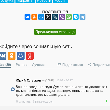
Госдума
Мигранты
Новости
Россия
ПОДЕЛИТЬСЯ
Предыдущая страница
Войдите через социальную сеть
Все
(29)
Ранние
Лучшие
Подписаться
Поделитьс
Юрий Слыжов
— (67131)
10.04 в 00:27
Вечное создание вида Думой, что она что-то делает, вот 
только тяжёлые их зады, раскормленные в креслах за 
десятилетия, это мешают делать.
1
#
!
Ответить
Пожаловаться