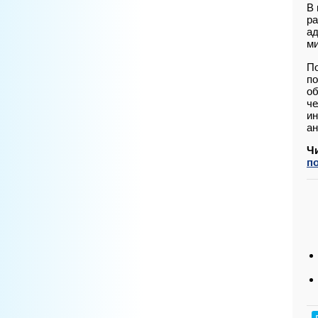
В 
ра
ад
ми
По
по
об
че
ин
ан
Ч
п