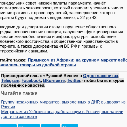
понедельник совет нижней палаты парламента начнёт
ссматривать законопроект, который позволит увеличить число
министративных правонарушений, за совершение которых
гранты будут подлежать выдворению, с 22 до 43.
водами для депортации станут нарушение общественного
рядка, неповиновение полиции, нарушения функционирования
ъектов жизнеобеспечения и инфраструктуры, оскорбление
ловеческого достоинства и общественной нравственности в
тернете, а также дискредитация ВС РФ и призывы к
тироссийским санкциям.
итайте также:
Прямиком из Африки: на крупном маркетплей
оявились товары из далёкой страны
Присоединяйтесь к «Русской Весне» в
Одноклассниках
,
Telegram
,
Facebook
,
ВКонтакте
,
Twitter
, чтобы быть в курсе
последних новостей.
Читайте также
Группу незаконных мигрантов, выявленных в ДНР, выдворят из
России
Мигрантам из Узбекистана, работающим в России, выплатили
долги по зарплате