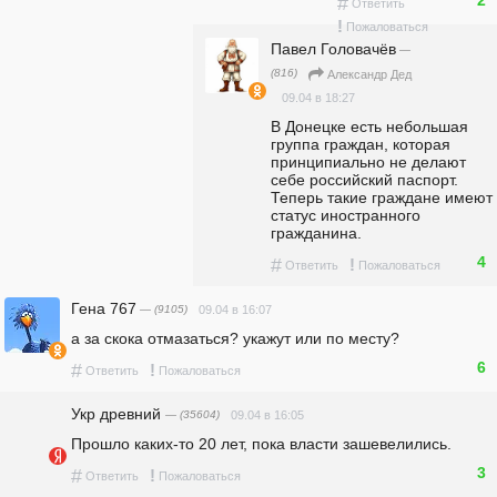
#
Ответить
!
Пожаловаться
Павел Головачёв
—
(816)
Александр Дед
09.04 в 18:27
В Донецке есть небольшая 
группа граждан, которая 
принципиально не делают 
себе российский паспорт. 
Теперь такие граждане имеют 
статус иностранного 
гражданина.
4
#
!
Ответить
Пожаловаться
Гена 767
— (9105)
09.04 в 16:07
а за скока отмазаться? укажут или по месту?
6
#
!
Ответить
Пожаловаться
Укр древний
— (35604)
09.04 в 16:05
Прошло каких-то 20 лет, пока власти зашевелились. 
3
#
!
Ответить
Пожаловаться