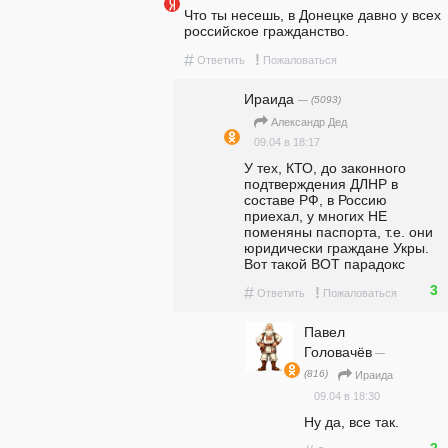
Что ты несешь, в Донецке давно у всех 
российское гражданство.
#
!
Ответить
Пожаловаться
Ираида
— (5093)
Александр Дед
09.04 в 18:17
У тех, КТО, до законного 
подтверждения ДЛНР в 
составе РФ, в Россию 
приехал, у многих НЕ 
поменяны паспорта, т.е. они 
юридически граждане Укры. 
Вот такой ВОТ парадокс
3
#
!
Ответить
Пожаловаться
Павел
Головачёв
—
(816)
Ираида
09.04 в 18:30
Ну да, все так.
2