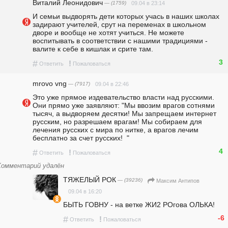
Виталий Леонидович
— (1759)
09.04 в 23:14
И семьи выдворять дети которых учась в наших школах 
задирают учителей, cpут на переменах в школьном 
дворе и вообще не хотят учиться. Не можете 
воспитывать в соответствии с нашими традициями - 
валите к себе в кишлак и cpите там.
3
#
!
Ответить
Пожаловаться
mrovo vng
— (7917)
09.04 в 22:46
Это уже прямое издевательство власти над русскими. 
Они прямо уже заявляют: "Мы ввозим врагов сотнями 
тысяч, а выдворяем десятки! Мы запрещаем интернет 
русским, но разрешаем врагам! Мы собираем для 
лечения русских с мира по нитке, а врагов лечим 
бесплатно за счет русских!  "
4
#
!
Ответить
Пожаловаться
Комментарий удалён
ТЯЖЕЛЫЙ РОК
— (39236)
Максим Антипов
09.04 в 16:20
БЫТЬ ГОВНУ - на ветке ЖИ2 РОгова ОЛЬКА!
-6
#
!
Ответить
Пожаловаться