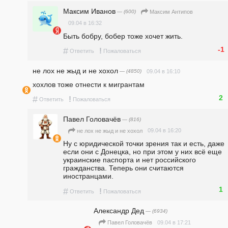
Максим Иванов
— (600)
Максим Антипов
09.04 в 16:32
Быть бобру, бобер тоже хочет жить. 
-1
#
!
Ответить
Пожаловаться
не лох не жыд и не хохол
— (4850)
09.04 в 16:10
хохлов тоже отнести к мигрантам
2
#
!
Ответить
Пожаловаться
Павел Головачёв
— (816)
09.04 в 16:20
не лох не жыд и не хохол
Ну с юридической точки зрения так и есть, даже 
если они с Донецка, но при этом у них всё еще 
украинские паспорта и нет российского 
гражданства. Теперь они считаются 
иностранцами. 
1
#
!
Ответить
Пожаловаться
Александр Дед
— (6934)
09.04 в 17:21
Павел Головачёв