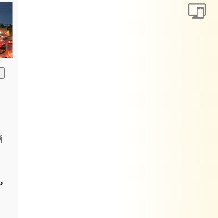
анию
й
о