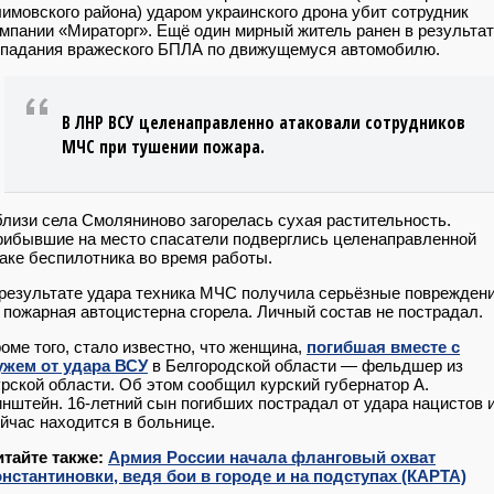
имовского района) ударом украинского дрона убит сотрудник
мпании «Мираторг». Ещё один мирный житель ранен в результа
падания вражеского БПЛА по движущемуся автомобилю.
В ЛНР ВСУ целенаправленно атаковали сотрудников
МЧС при тушении пожара.
лизи села Смоляниново загорелась сухая растительность.
ибывшие на место спасатели подверглись целенаправленной
аке беспилотника во время работы.
результате удара техника МЧС получила серьёзные поврежден
пожарная автоцистерна сгорела. Личный состав не пострадал.
оме того, стало известно, что женщина,
погибшая вместе с
ужем от удара ВСУ
в Белгородской области — фельдшер из
рской области. Об этом сообщил курский губернатор А.
нштейн. 16-летний сын погибших пострадал от удара нацистов 
йчас находится в больнице.
итайте также:
Армия России начала фланговый охват
нстантиновки, ведя бои в городе и на подступах (КАРТА)