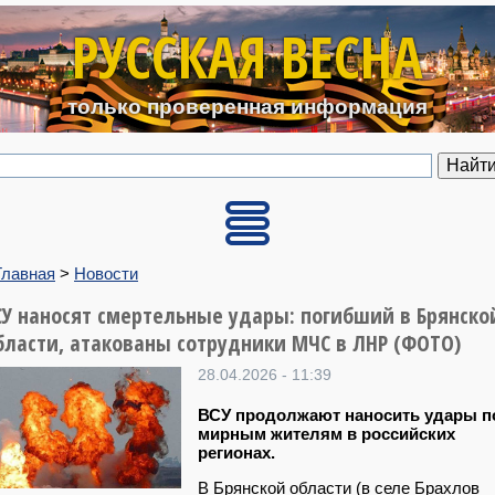
Перейти к основному содерж
РУССКАЯ ВЕСНА
только проверенная информация
Главная
>
Новости
СУ наносят смертельные удары: погибший в Брянско
бласти, атакованы сотрудники МЧС в ЛНР (ФОТО)
28.04.2026 - 11:39
ВСУ продолжают наносить удары п
мирным жителям в российских
регионах.
В Брянской области (в селе Брахлов