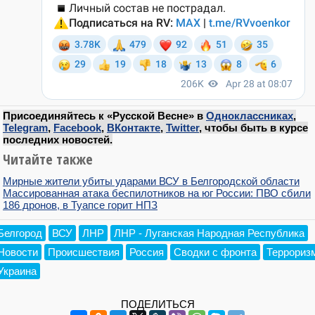
Присоединяйтесь к «Русской Весне» в
Одноклассниках
,
Telegram
,
Facebook
,
ВКонтакте
,
Twitter
, чтобы быть в курсе
последних новостей.
Читайте также
Мирные жители убиты ударами ВСУ в Белгородской области
Массированная атака беспилотников на юг России: ПВО сбили
186 дронов, в Туапсе горит НПЗ
Белгород
ВСУ
ЛНР
ЛНР - Луганская Народная Республика
Новости
Происшествия
Россия
Сводки с фронта
Террориз
Украина
ПОДЕЛИТЬСЯ