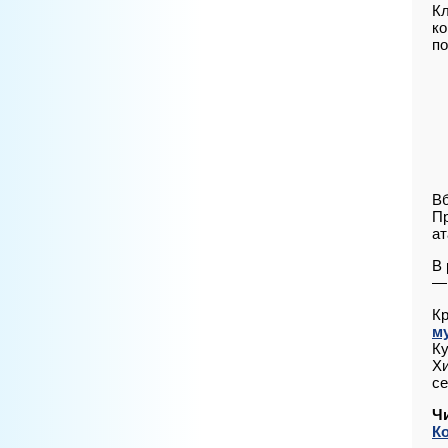
Кл
ко
по
Вб
Пр
ат
В 
— 
Кр
м
Ку
Хи
се
Ч
Ко