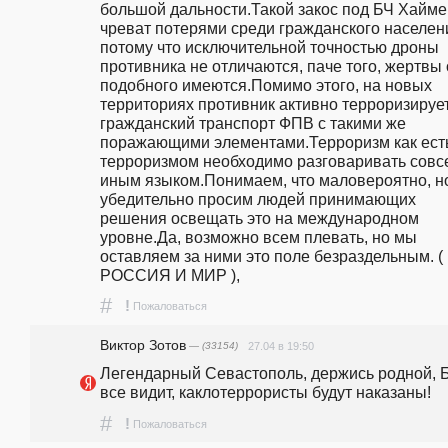
большой дальности.Такой закос под БЧ Хаймер
чреват потерями среди гражданского населени
потому что исключительной точностью дроны 
противника не отличаются, паче того, жертвы о
подобного имеются.Помимо этого, на новых 
территориях противник активно терроризирует
гражданский транспорт ФПВ с такими же 
поражающими элементами.Терроризм как есть,
терроризмом необходимо разговаривать совсе
иным языком.Понимаем, что маловероятно, но
убедительно просим людей принимающих 
решения освещать это на международном 
уровне.Да, возможно всем плевать, но мы 
оставляем за ними это поле безраздельным. ( 
РОССИЯ И МИР ),
#
!
Пожаловаться
Виктор Зотов
— (33154)
27.04 в 19:50
Легендарный Севастополь, держись родной, Б
все видит, каклотеррористы будут наказаны!
#
!
Пожаловаться