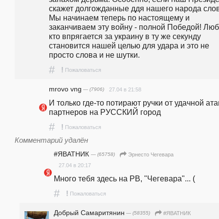
скажет долгожданные ддя нашего народа слова
Мы начинаем теперь по настоящему и 
заканчиваем эту войну - полной Победой! Люб
кто впрягается за украину в ту же секунду 
становится нашей целью для удара и это не 
просто слова и не шутки. 
#
!
Пожаловаться
mrovo vng
— (7906)
27.04 в 21:58
И только где-то потирают ручки от удачной атак
партнеров на РУССКИЙ город
#
!
Пожаловаться
Комментарий удалён
#ЯВАТНИК
— (65758)
Эрнесто Чегевара
27.04 в 20:17
Много тебя здесь на РВ, "Чегевара"... (
#
!
Пожаловаться
Добрый Самаритянин
— (58355)
#ЯВАТНИК