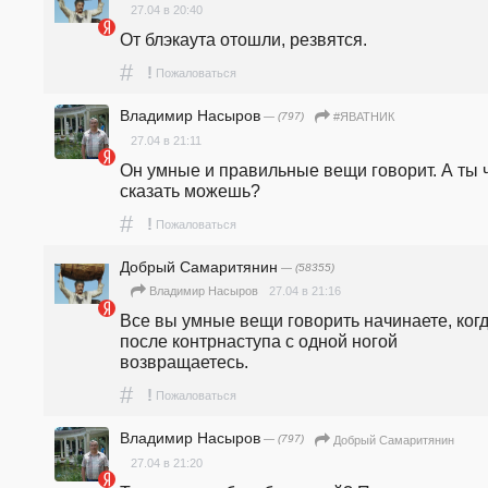
27.04 в 20:40
От блэкаута отошли, резвятся.
#
!
Пожаловаться
Владимир Насыров
— (797)
#ЯВАТНИК
27.04 в 21:11
Он умные и правильные вещи говорит. А ты ч
сказать можешь?
#
!
Пожаловаться
Добрый Самаритянин
— (58355)
27.04 в 21:16
Владимир Насыров
Все вы умные вещи говорить начинаете, когд
после контрнаступа с одной ногой 
возвращаетесь.
#
!
Пожаловаться
Владимир Насыров
— (797)
Добрый Самаритянин
27.04 в 21:20