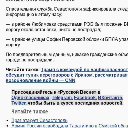
Спасательная служба Севастополя зафиксировала сле
информацию к этому часу:
— в районе Любимовки средствами РЭБ был посажен Б
дорогу около остановки, никто не пострадал;
— в районе улицы Софьи Перовской обломки БПЛА упа
дорогу.
По предварительным данным, никакие гражданские объе
городе не пострадали.
Читайте также:
Трамп c командой по нацбезопаснос
обсудит тупик переговоров с Ираном, рассматривая
возобновление войны — CNN
Присоединяйтесь к «Русской Весне» в
Одноклассниках
,
Telegram
,
Facebook
,
ВКонтакте
,
Twitter
, чтобы быть в курсе последних новостей.
Читайте также
Враг атакует Севастополь
Армия России освободила Таратутино в Сумской обла