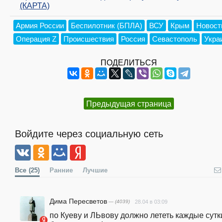
(КАРТА)
Армия России
Беспилотник (БПЛА)
ВСУ
Крым
Новост
Операция Z
Происшествия
Россия
Севастополь
Укра
ПОДЕЛИТЬСЯ
Предыдущая страница
Войдите через социальную сеть
Все
(25)
Ранние
Лучшие
Дима Пересветов
— (4039)
28.04 в 03:09
по Куеву и ЛЬвову должно лететь каждые сутки