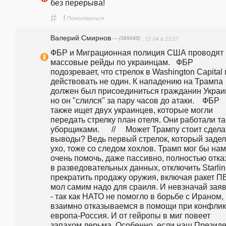
без перерыва!
#
!
Пожаловаться
Валерий Смирнов
— (389045)
27.04 в 23:57
ФБР и Миграционная полиция США проводят 
массовые рейды по украинцам.   ФБР 
подозревает, что стрелок в Washington Capital 
действовать не один. К нападению на Трампа 
должен был присоединиться гражданин Украин
но он "слился" за пару часов до атаки.    ФБР 
также ищет двух украинцев, которые могли 
передать стрелку план отеля. Они работали та
уборщиками.      //     Может Трампу стоит сделат
выводы? Ведь первый стрелок, который задел 
ухо, тоже со следом хохлов. Трамп мог бы нам 
очень помочь, даже пассивно, полностью отказ
в разведовательных данных, отключить Starlink
прекратить продажу оружия, включая ракет ПВ
мол самим надо для сраиля. И невзначай заяви
- так как НАТО не помогло в борьбе с Ираном, 
взаимно отказываемся в помощи при конфликт
европа-Россия. И от гейропы в миг повеет 
запахом дерьма. Особенно, если наш Президен