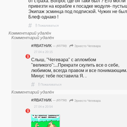
от страха. Вопрос где он таки был ? Его могли 
привезти на корабле к посадке модуля- пустыш
Экипаж эсминца под подпиской. Чужих не было
Блеф однако !
#
!
Пожаловаться
Комментарий удалён
Комментарий удалён
#ЯВАТНИК
— (65758)
Эрнесто Чегевара
27.04 в 20:15
Слыш, "Чегевара" с апломбом 
"великого":...Прекрати скулить все о себе, 
любимом, всегда правом и все понимающим.
Минус тебе поставила Я. . 
#
!
Пожаловаться
Комментарий удалён
#ЯВАТНИК
— (65758)
Эрнесто Чегевара
27.04 в 20:54