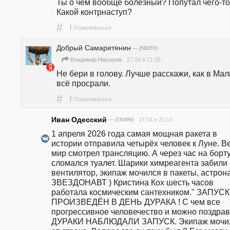
Ты о чем вообще болезный? Попутал чего-то
Какой контрнаступ?
#
!
Пожаловаться
Добрый Самаритянин
— (58355)
27.04 в 21:35
Владимир Насыров
Не бери в голову. Лучше расскажи, как в Мали
всё просрали.
#
!
Пожаловаться
Иван Одесский
— (19396)
27.04 в 20:10
1 апреля 2026 года самая мощная ракета в 
истории отправила четырёх человек к Луне. Ве
мир смотрел трансляцию. А через час на борту
сломался туалет. Шарики химреагента забили 
вентилятор, экипаж мочился в пакеты, астронав
ЗВЕЗДОНАВТ ) Кристина Кох шесть часов 
работала космическим сантехником." ЗАПУСК 
ПРОИЗВЕДЁН В ДЕНЬ ДУРАКА ! С чем все 
прогрессивное человечество и можно поздрави
ДУРАКИ НАБЛЮДАЛИ ЗАПУСК. Экипаж мочил