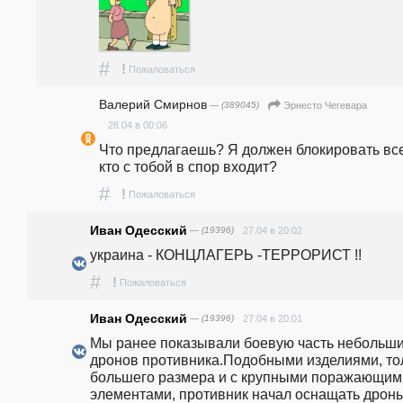
#
!
Пожаловаться
Валерий Смирнов
— (389045)
Эрнесто Чегевара
28.04 в 00:06
Что предлагаешь? Я должен блокировать всех
кто с тобой в спор входит? 
#
!
Пожаловаться
Иван Одесский
— (19396)
27.04 в 20:02
украина - КОНЦЛАГЕРЬ -ТЕРРОРИСТ !!
#
!
Пожаловаться
Иван Одесский
— (19396)
27.04 в 20:01
Мы ранее показывали боевую часть небольши
дронов противника.Подобными изделиями, тол
большего размера и с крупными поражающими
элементами, противник начал оснащать дроны