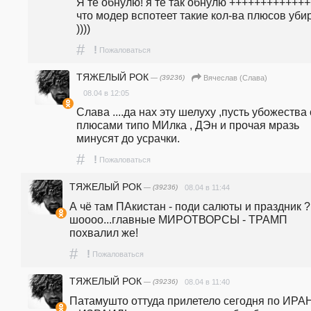
Я те обнулю! я те так обнулю ++++++++++++++
что модер вспотеет такие кол-ва плюсов убир
))))
#
!
Пожаловаться
ТЯЖЕЛЫЙ РОК
— (39236)
Вячеслав (Слава)
08.04 в 12:05
Слава ....да нах эту шелуху ,пусть убожества с
плюсами типо МИлка , ДЭн и прочая мразь 
минусят до усрачки.
#
!
Пожаловаться
ТЯЖЕЛЫЙ РОК
— (39236)
08.04 в 11:44
А чё там ПАкистан - поди салюты и праздник ? 
шоооо...главные МИРОТВОРСЫ - ТРАМП 
похвалил же!
#
!
Пожаловаться
ТЯЖЕЛЫЙ РОК
— (39236)
08.04 в 11:40
Патамушто оттуда прилетело сегодня по ИРАН