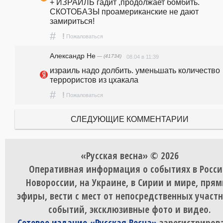
+ ИЗРАИЛЬ гадит ,продолжает бомбить. 
СКОТОБАЗЫ проамериканские не дают 
замириться!
#
!
Пожаловаться
Александр Не
— (41734)
08.04 в 11:39
израиль надо долбить. уменьшать количество 
террористов из цхакала
#
!
Пожаловаться
СЛЕДУЮЩИЕ КОММЕНТАРИИ
«Русская весна» © 2026
Оперативная информация о событиях в Росси
Новороссии, на Украине, в Сирии и мире, пря
эфиры, вести с мест от непосредственных участ
событий, эксклюзивные фото и видео.
Сетевое издание «Русская Весна»
зарегистрирова