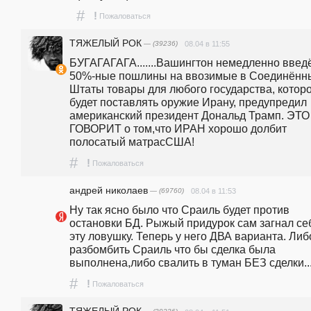
#
!
Пожаловаться
ТЯЖЕЛЫЙ РОК
— (39236)
08.04 в 11:55
БУГАГАГАГА.......Вашингтон немедленно введё
50%-ные пошлины на ввозимые в Соединённы
Штаты товары для любого государства, которо
будет поставлять оружие Ирану, предупредил 
американский президент Дональд Трамп. ЭТО 
ГОВОРИТ о том,что ИРАН хорошо долбит 
полосатый матрасСША!
#
!
Пожаловаться
андpeй николаев
— (69760)
08.04 в 11:53
Ну так ясно было что Сраиль будет против 
остановки БД. Рыжый придурок сам загнал себ
эту ловушку. Теперь у него ДВА варианта. Либо
разбомбить Сраиль что бы сделка была 
выполнена,либо свалить в туман БЕЗ сделки..
#
!
Пожаловаться