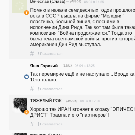
Вячеслав (Слава)
— (46164)
08.04 в 14:55
Помню в начале семидесятых годов прошлого
века в СССР вышла на фирме "Мелодия" 
пластинка, большой винил, с песнями в 
исполнении Дина Рида. Так вот там была такая
композиция "Война продолжается." Тогда это 
была тема вьетнамской войны, против которой
американец Дин Рид выступал.
#
!
Пожаловаться
Яша Горский
— (1181)
08.04 в 12:25
Так перемирие ещё и не наступало... Вроде как
10го только.
#
!
Пожаловаться
ТЯЖЕЛЫЙ РОК
— (39236)
08.04 в 12:20
Хорошо так ИРАН вгоняет в клоаку "ЭПИЧЕС
ДРИСТ" Трампа и его "партнеров"!
#
!
Пожаловаться