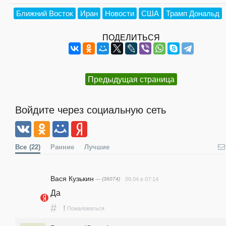
Ближний Восток
Иран
Новости
США
Трамп Дональд
ПОДЕЛИТЬСЯ
Предыдущая страница
Войдите через социальную сеть
Все
(22)
Ранние
Лучшие
Вася Кузькин
— (36074)
09.04 в 07:14
Да 
#
!
Пожаловаться