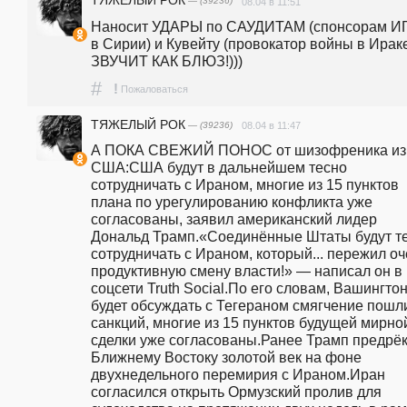
ТЯЖЕЛЫЙ РОК
— (39236)
08.04 в 11:51
Наносит УДАРЫ по САУДИТАМ (спонсорам ИГ
в Сирии) и Кувейту (провокатор войны в Ираке!)
ЗВУЧИТ КАК БЛЮЗ!)))
#
!
Пожаловаться
ТЯЖЕЛЫЙ РОК
— (39236)
08.04 в 11:47
А ПОКА СВЕЖИЙ ПОНОС от шизофреника из 
США:США будут в дальнейшем тесно 
сотрудничать с Ираном, многие из 15 пунктов 
плана по урегулированию конфликта уже 
согласованы, заявил американский лидер 
Дональд Трамп.«Соединённые Штаты будут те
сотрудничать с Ираном, который... пережил оч
продуктивную смену власти!» — написал он в 
соцсети Truth Social.По его словам, Вашингтон
будет обсуждать с Тегераном смягчение пошли
санкций, многие из 15 пунктов будущей мирной
сделки уже согласованы.Ранее Трамп предрёк
Ближнему Востоку золотой век на фоне 
двухнедельного перемирия с Ираном.Иран 
согласился открыть Ормузский пролив для 