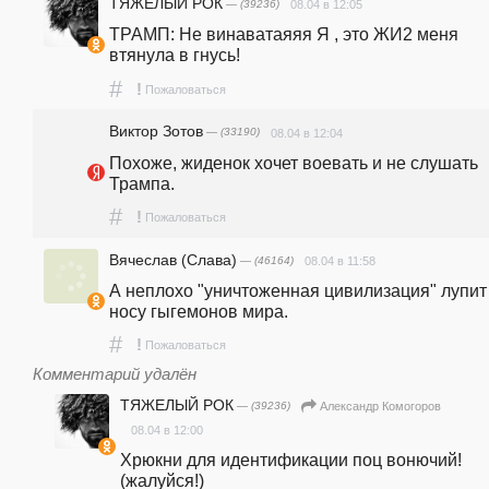
ТЯЖЕЛЫЙ РОК
— (39236)
08.04 в 12:05
ТРАМП: Не винаватаяяя Я , это ЖИ2 меня 
втянула в гнусь!
#
!
Пожаловаться
Виктор Зотов
— (33190)
08.04 в 12:04
Похоже, жиденок хочет воевать и не слушать 
Трампа.
#
!
Пожаловаться
Вячеслав (Слава)
— (46164)
08.04 в 11:58
А неплохо "уничтоженная цивилизация" лупит 
носу гыгемонов мира.
#
!
Пожаловаться
Комментарий удалён
ТЯЖЕЛЫЙ РОК
— (39236)
Александр Комогоров
08.04 в 12:00
Хрюкни для идентификации поц вонючий! 
(жалуйся!)