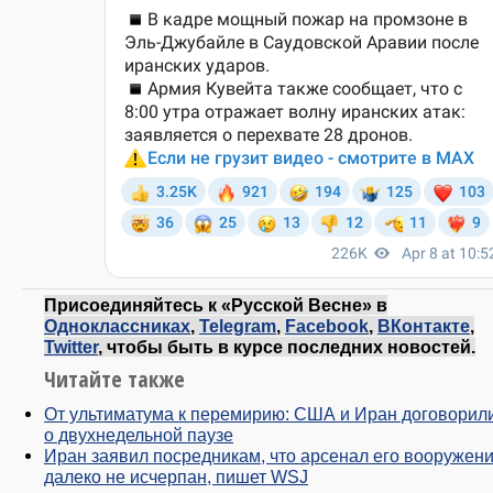
Присоединяйтесь к «Русской Весне» в
Одноклассниках
,
Telegram
,
Facebook
,
ВКонтакте
,
Twitter
, чтобы быть в курсе последних новостей.
Читайте также
От ультиматума к перемирию: США и Иран договорил
о двухнедельной паузе
​Иран заявил посредникам, что арсенал его вооружен
далеко не исчерпан, пишет WSJ