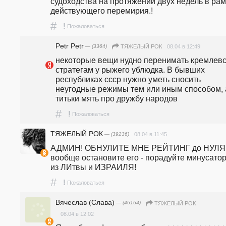
судоходства на протяжении двух недель в рам
действующего перемирия.!
#
!
Пожаловаться
Petr Petr
— (3364)
08.04 в 12:49
ТЯЖЕЛЫЙ РОК
некоторые вещи нудно перенимать кремлевс
стратегам у рыжего ублюдка. В бывших 
республиках ссср нужно уметь сносить 
неугодные режимы тем или иным способом, а
титьки мять про дружбу народов
#
!
Пожаловаться
ТЯЖЕЛЫЙ РОК
— (39236)
08.04 в 11:45
АДМИН! ОБНУЛИТЕ МНЕ РЕЙТИНГ до НУЛЯ 
вообще остановите его - порадуйте минусатор
из ЛИтвы и ИЗРАИЛЯ!
#
!
Пожаловаться
Вячеслав (Слава)
— (46164)
ТЯЖЕЛЫЙ РОК
08.04 в 12:02