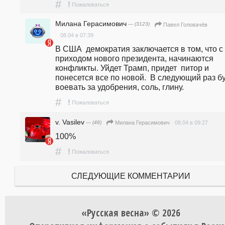
#
!
Пожаловаться
Милана Герасимович
— (3123)
Павел Головачёв
08.04 в 07:39
В США  демократия заключается в том, что с 
приходом нового президента, начинаются 
конфликты. Уйдет Трамп, придет  питор и 
понесется все по новой.  В следующий раз бу
воевать за удобрения, соль, глину.
#
!
Пожаловаться
v. Vasilev
— (48)
08.04 в 09:27
Милана Герасимович
100%
#
!
Пожаловаться
СЛЕДУЮЩИЕ КОММЕНТАРИИ
«Русская весна» © 2026