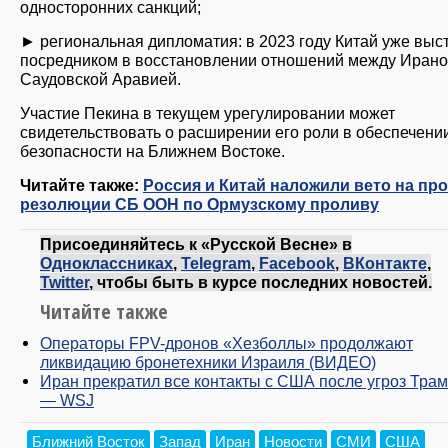
односторонних санкций;
► региональная дипломатия: в 2023 году Китай уже выс
посредником в восстановлении отношений между Ирано
Саудовской Аравией.
Участие Пекина в текущем урегулировании может
свидетельствовать о расширении его роли в обеспечени
безопасности на Ближнем Востоке.
Читайте также:
Россия и Китай наложили вето на про
резолюции СБ ООН по Ормузскому проливу
Присоединяйтесь к «Русской Весне» в
Одноклассниках
,
Telegram
,
Facebook
,
ВКонтакте
,
Twitter
, чтобы быть в курсе последних новостей.
Читайте также
Операторы FPV-дронов «Хезболлы» продолжают
ликвидацию бронетехники Израиля (ВИДЕО)
Иран прекратил все контакты с США после угроз Тра
— WSJ
Ближний Восток
Запад
Иран
Новости
СМИ
США