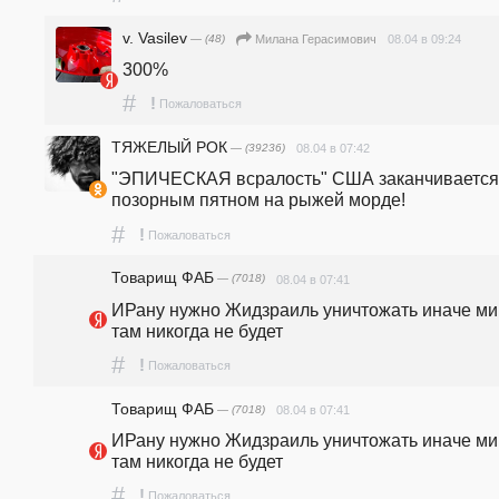
v. Vasilev
— (48)
08.04 в 09:24
Милана Герасимович
300%
#
!
Пожаловаться
ТЯЖЕЛЫЙ РОК
— (39236)
08.04 в 07:42
"ЭПИЧЕСКАЯ всралость" США заканчивается 
позорным пятном на рыжей морде!
#
!
Пожаловаться
Товарищ ФАБ
— (7018)
08.04 в 07:41
ИРану нужно Жидзраиль уничтожать иначе ми
там никогда не будет
#
!
Пожаловаться
Товарищ ФАБ
— (7018)
08.04 в 07:41
ИРану нужно Жидзраиль уничтожать иначе ми
там никогда не будет
#
!
Пожаловаться