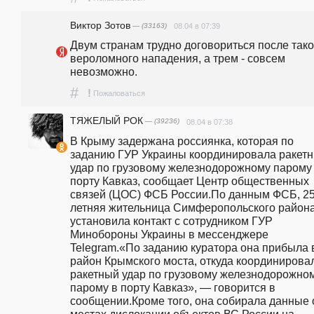
Виктор Зотов
— (33163)
08.04 в 07:39
Двум странам трудно договориться после таког
вероломного нападения, а трем - совсем 
невозможно.
#
!
Пожаловаться
ТЯЖЕЛЫЙ РОК
— (39236)
08.04 в 07:38
В Крыму задержана россиянка, которая по 
заданию ГУР Украины координировала ракетн
удар по грузовому железнодорожному парому 
порту Кавказ, сообщает Центр общественных 
связей (ЦОС) ФСБ России.По данным ФСБ, 25
летняя жительница Симферопольского района
установила контакт с сотрудником ГУР 
Минобороны Украины в мессенджере 
Telegram.«По заданию куратора она прибыла в
район Крымского моста, откуда координировал
ракетный удар по грузовому железнодорожном
парому в порту Кавказ», — говорится в 
сообщении.Кроме того, она собирала данные о
местах дислокации объектов ВС России на 