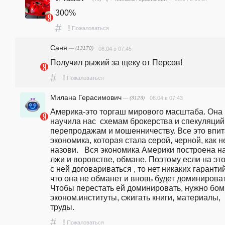
300%
#
!
Пожаловаться
Саня
— (13170)
08.04 в 07:45
Получил рыжий за щеку от Персов!
#
!
Пожаловаться
Милана Герасимович
— (3123)
08.04 в 07:43
Америка-это торгаш мирового масштаба. Она 
научила нас  схемам брокерства и спекуляций,
перепродажам и мошенничеству. Все это впит
экономика, которая стала серой, черной, как не
назови.   Вся экономика Америки построена на
лжи и воровстве, обмане. Поэтому если на это 
с ней договариваться , то нет никаких гарантий,
что она не обманет и вновь будет доминировать
Чтобы перестать ей доминировать, нужно бомб
эконом.институты, сжигать книги, материалы, 
труды.  
#
!
Пожаловаться