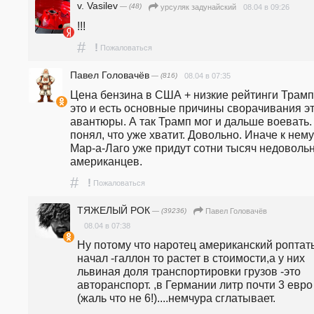
v. Vasilev
— (48)
08.04 в 09:26
урсуляк задунайский
!!!
#
!
Пожаловаться
Павел Головачёв
— (816)
08.04 в 07:35
Цена бензина в США + низкие рейтинги Трампа
это и есть основные причины сворачивания эт
авантюры. А так Трамп мог и дальше воевать. 
понял, что уже хватит. Довольно. Иначе к нему 
Мар-а-Лаго уже придут сотни тысяч недовольн
американцев. 
#
!
Пожаловаться
ТЯЖЕЛЫЙ РОК
— (39236)
Павел Головачёв
08.04 в 07:38
Ну потому что наротец американский роптать
начал -галлон то растет в стоимости,а у них 
львиная доля транспортировки грузов -это 
авторанспорт. ,в Германии литр почти 3 евро 
(жаль что не 6!)....немчура сглатывает.