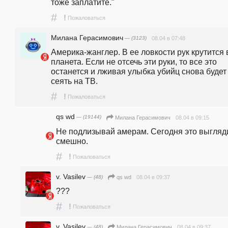
тоже заплатите."
#
!
Пожаловаться
Милана Герасимович
— (3123)
08.04 в 07:48
Америка-жанглер. В ее ловкости рук крутится в
планета. Если не отсечь эти руки, то все это 
останется и лживая улыбка убийц снова будет 
сеять на ТВ.
#
!
Пожаловаться
qs wd
— (19144)
08.04 в 09:15
Милана Герасимович
Не подлизывай амерам. Сегодня это выгляди
смешно.
#
!
Пожаловаться
v. Vasilev
— (48)
08.04 в 09:37
qs wd
???
#
!
Пожаловаться
v. Vasilev
— (48)
08.04 в 09:37
Милана Герасимович