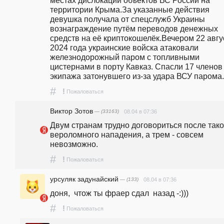
территории Крыма.За указанные действия 
девушка получала от спецслужб Украины 
вознаграждение путём переводов денежных 
средств на её криптокошелёк.Вечером 22 авгус
2024 года украинские войска атаковали 
железнодорожный паром с топливными 
цистернами в порту Кавказ. Спасли 17 членов 
экипажа затонувшего из-за удара ВСУ парома.
#
!
Пожаловаться
Виктор Зотов
— (33163)
08.04 в 07:36
Двум странам трудно договориться после таког
вероломного нападения, а трем - совсем 
невозможно.
#
!
Пожаловаться
урсуляк задунайский
— (133)
08.04 в 07:36
доня,  чтож ты фраер сдал  назад -:)))
#
!
Пожаловаться