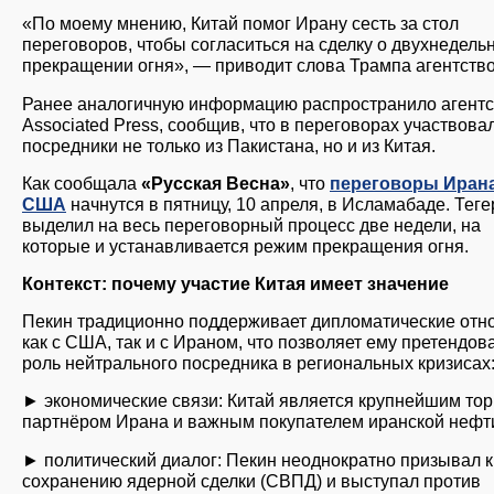
«По моему мнению, Китай помог Ирану сесть за стол
переговоров, чтобы согласиться на сделку о двухнедель
прекращении огня», — приводит слова Трампа агентство
Ранее аналогичную информацию распространило агентс
Associated Press, сообщив, что в переговорах участвова
посредники не только из Пакистана, но и из Китая.
Как сообщала
«Русская Весна»
, что
переговоры Ирана
США
начнутся в пятницу, 10 апреля, в Исламабаде. Тег
выделил на весь переговорный процесс две недели, на
которые и устанавливается режим прекращения огня.
Контекст: почему участие Китая имеет значение
Пекин традиционно поддерживает дипломатические от
как с США, так и с Ираном, что позволяет ему претендов
роль нейтрального посредника в региональных кризисах
► экономические связи: Китай является крупнейшим то
партнёром Ирана и важным покупателем иранской нефт
► политический диалог: Пекин неоднократно призывал к
сохранению ядерной сделки (СВПД) и выступал против