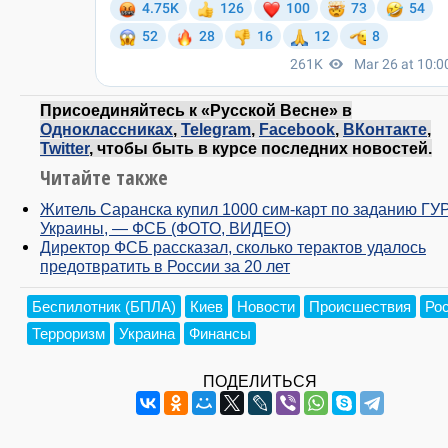
Присоединяйтесь к «Русской Весне» в
Одноклассниках
,
Telegram
,
Facebook
,
ВКонтакте
,
Twitter
, чтобы быть в курсе последних новостей.
Читайте также
Житель Саранска купил 1000 сим-карт по заданию ГУ
Украины, — ФСБ (ФОТО, ВИДЕО)
Директор ФСБ рассказал, сколько терактов удалось
предотвратить в России за 20 лет
Беспилотник (БПЛА)
Киев
Новости
Происшествия
Ро
Терроризм
Украина
Финансы
ПОДЕЛИТЬСЯ