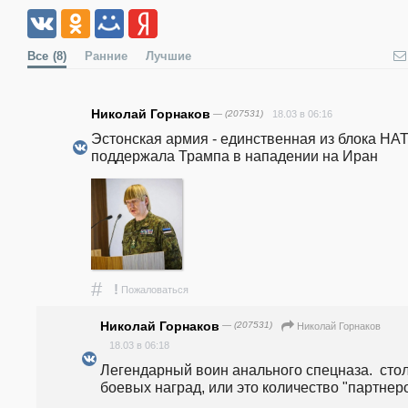
Все
(8)
Ранние
Лучшие
Николай Горнаков
— (207531)
18.03 в 06:16
Эстонская армия - единственная из блока НАТ
поддержала Трампа в нападении на Иран 
#
!
Пожаловаться
Николай Горнаков
— (207531)
Николай Горнаков
18.03 в 06:18
Легендарный воин анального спецназа.  стол
боевых наград, или это количество "партнеро