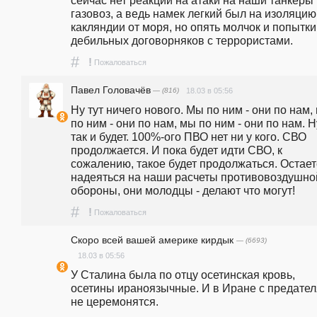
газовоз, а ведь намек легкий был на изоляцию 
какляндии от моря, но опять молчок и попытки 
дебильных договорняков с террористами.
#
!
Пожаловаться
Павел Головачёв
— (816)
18.03 в 05:56
Ну тут ничего нового. Мы по ним - они по нам, 
по ним - они по нам, мы по ним - они по нам. Ну
так и будет. 100%-ого ПВО нет ни у кого. СВО 
продолжается. И пока будет идти СВО, к 
сожалению, такое будет продолжаться. Остает
надеяться на наши расчеты противовоздушной
обороны, они молодцы - делают что могут!
#
!
Пожаловаться
Скоро всей вашей америке кирдык
— (6693)
18.03 в 05:56
У Сталина была по отцу осетинская кровь, 
осетины ираноязычные. И в Иране с предател
не церемонятся.      