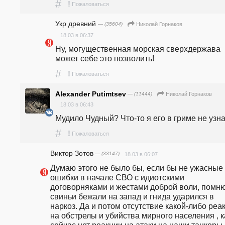
#
!
Пожаловаться
Укр древний
— (35604)
Николай Горнаков
18.03 в 06:37
Ну, могущественная морская сверхдержава 
может себе это позволить!
#
!
Пожаловаться
Alexander Putimtsev
— (11444)
Николай Горнаков
18.03 в 06:43
Мудило Чудный? Что-то я его в гриме не узна
#
!
Пожаловаться
Виктор Зотов
— (33147)
18.03 в 06:07
Думаю этого не было бы, если бы не ужасные 
ошибки в начале СВО с идиотскими 
договорняками и жестами доброй воли, помню 
свиньи бежали на запад и гнида ударился в 
наркоз. Да и потом отсутствие какой-либо реак
на обстрелы и убийства мирного населения , ка
сейчас нет реакции на атаки на наши танкеры 