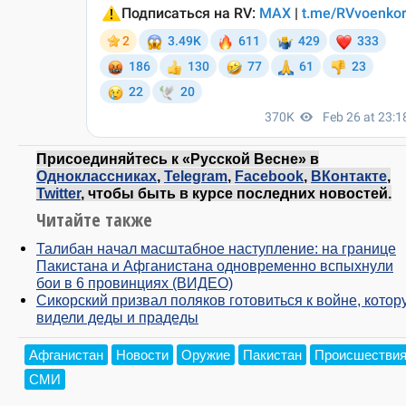
Присоединяйтесь к «Русской Весне» в
Одноклассниках
,
Telegram
,
Facebook
,
ВКонтакте
,
Twitter
, чтобы быть в курсе последних новостей.
Читайте также
Талибан начал масштабное наступление: на границе
Пакистана и Афганистана одновременно вспыхнули
бои в 6 провинциях (ВИДЕО)
Сикорский призвал поляков готовиться к войне, котор
видели деды и прадеды
Афганистан
Новости
Оружие
Пакистан
Происшестви
СМИ