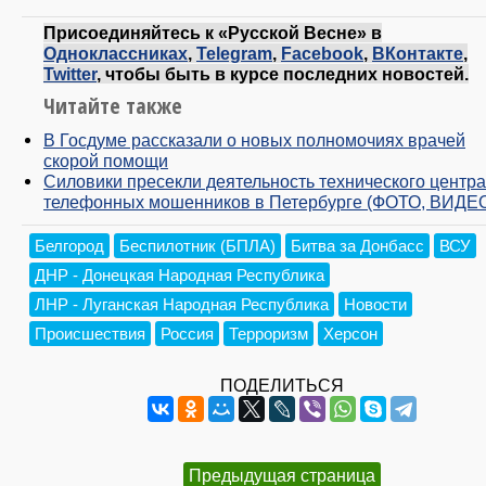
Присоединяйтесь к «Русской Весне» в
Одноклассниках
,
Telegram
,
Facebook
,
ВКонтакте
,
Twitter
, чтобы быть в курсе последних новостей.
Читайте также
В Госдуме рассказали о новых полномочиях врачей
скорой помощи
Силовики пресекли деятельность технического центра
телефонных мошенников в Петербурге (ФОТО, ВИДЕ
Белгород
Беспилотник (БПЛА)
Битва за Донбасс
ВСУ
ДНР - Донецкая Народная Республика
ЛНР - Луганская Народная Республика
Новости
Происшествия
Россия
Терроризм
Херсон
ПОДЕЛИТЬСЯ
Предыдущая страница