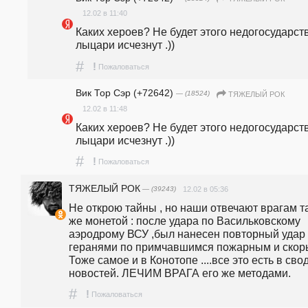
12.02 в 11:40
Каких хероев? Не будет этого недогосударств
лыцари исчезнут .))
#
!
Пожаловаться
Вик Тор Сэр (+72642)
— (18524)
ТЯЖЕЛЫЙ РОК
12.02 в 11:48
Каких хероев? Не будет этого недогосударств
лыцари исчезнут .))
#
!
Пожаловаться
ТЯЖЕЛЫЙ РОК
— (39243)
12.02 в 05:36
Не открою тайны , но наши отвечают врагам та
же монетой : после удара по Васильковскому 
аэродрому ВСУ ,был нанесен повторный удар 
геранями по примчавшимся пожарным и скоры
Тоже самое и в Конотопе ....все это есть в свод
новостей. ЛЕЧИМ ВРАГА его же методами.
#
!
Пожаловаться