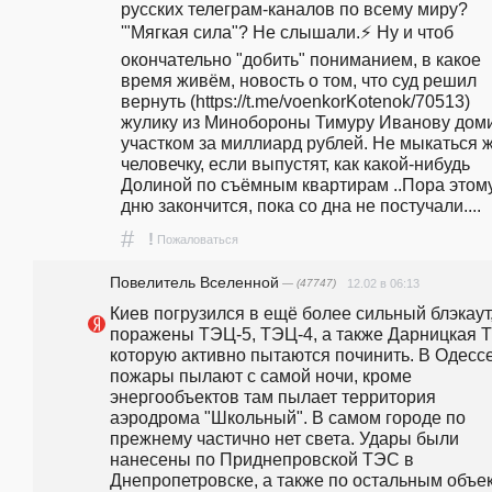
русских телеграм-каналов по всему миру? 
'"Мягкая сила"? Не слышали.⚡️ Ну и чтоб 
окончательно "добить" пониманием, в какое 
время живём, новость о том, что суд решил 
вернуть (https://t.me/voenkorKotenok/70513) 
жулику из Минобороны Тимуру Иванову домик
участком за миллиард рублей. Не мыкаться ж
человечку, если выпустят, как какой-нибудь 
Долиной по съёмным квартирам ..Пора этому
дню закончится, пока со дна не постучали.... 
#
!
Пожаловаться
Повелитель Вселенной
— (47747)
12.02 в 06:13
Киев погрузился в ещё более сильный блэкаут,
поражены ТЭЦ-5, ТЭЦ-4, а также Дарницкая Т
которую активно пытаются починить. В Одессе
пожары пылают с самой ночи, кроме 
энергообъектов там пылает территория 
аэродрома "Школьный". В самом городе по 
прежнему частично нет света. Удары были 
нанесены по Приднепровской ТЭС в 
Днепропетровске, а также по остальным объек