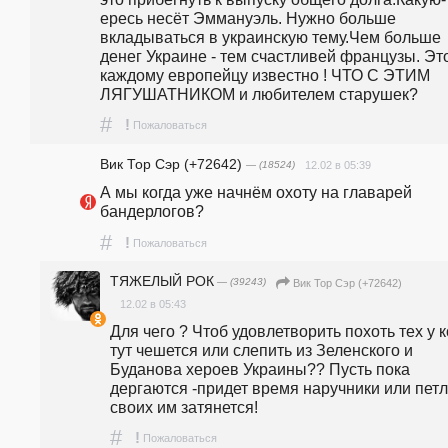
ересь несёт Эммануэль. Нужно больше 
вкладываться в украинскую тему.Чем больше 
денег Украине - тем счастливей французы. Это
каждому европейцу известно ! ЧТО С ЭТИМ 
ЛЯГУШАТНИКОМ и любителем старушек?
#
!
Пожаловаться
Вик Тор Сэр (+72642)
— (18524)
12.02 в 05:39
А мы когда уже начнём охоту на главарей 
бандерлогов?
#
!
Пожаловаться
ТЯЖЕЛЫЙ РОК
— (39243)
Вик Тор Сэр (+72642)
12.02 в 05:43
Для чего ? Чтоб удовлетворить похоть тех у ко
тут чешется или слепить из Зеленского и 
Буданова хероев Украины?? Пусть пока 
дергаются -придет время наручники или петля
своих им затянется!
#
!
Пожаловаться