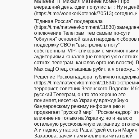
Матвеев ТГ Михаил Матвеев Комент про 
вчерашний день, одни популисты  : Ну и денё
(https://t.me/voenkorKotenok/70513) сегодня.⚡️ 
"Единая Россия" поддержала 
(https://t.me/matveevkomment/11830) замедлен
отключение Телеграм, тем самым по-сути 
"обнуляя" основной канал народных сборов в
поддержку СВО и "выстрелив в ногу" 
собственным  VIP- спикерам с миллионными 
аудиториями каналов (не говоря уж о сотнях 
сотнях  телеграм- каналов органов власти). В
Мах сад! Отец, слышишь рубит, а я отвожу....⚡️
Решение Роскомнадзора публично поддержа
(https://t.me/matveevkomment/11834) экстремис
террорист, советник Зеленского Подоляк. Ибо
русский Телеграм, он то это хорошо это 
понимает, несёт на Украину враждебную 
бандеровскому режиму информацию и 
продвигает "русский мир". "Роскомнадзор" это
влияние не только на Украину, но и на всю 
остальную русскоязычную заграницу, отключае
А и ладно, у нас же РашаТудей есть и Мария 
Захарова, зачем нам миллионы читателей 