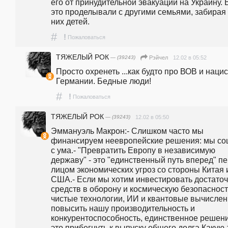
его от принудительной эвакуации на Украину. 
это проделывали с другими семьями, забирая 
них детей.
#
!
Пожаловаться
ТЯЖЕЛЫЙ РОК
— (39243)
12.02 в 05:52
Рэйчел
Просто охренеть ...как будто про ВОВ и нацис
Германии. Бедные люди!
#
!
Пожаловаться
ТЯЖЕЛЫЙ РОК
— (39243)
12.02 в 05:50
Эммануэль Макрон:- Слишком часто мы 
финансируем неевропейские решения: мы со
с ума.- "Превратить Европу в независимую 
державу" - это "единственный путь вперед" пе
лицом экономических угроз со стороны Китая и
США.- Если мы хотим инвестировать достаточ
средств в оборону и космическую безопасность
чистые технологии, ИИ и квантовые вычислени
повысить нашу производительность и 
конкурентоспособность, единственное решение
это прибегнуть к выпуску общего долга.Какую-т