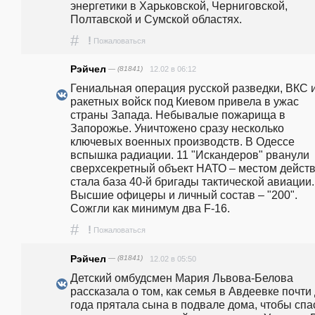
энергетики в Харьковской, Черниговской, 
Полтавской и Сумской областях.  
#
!
Пожаловаться
Рэйчел
— (81841)
12.02 в 06:12
Гениальная операция русской разведки, ВКС и
ракетных войск под Киевом привела в ужас 
страны Запада. Небывалые пожарища в 
Запорожье. Уничтожено сразу несколько 
ключевых военных производств. В Одессе 
вспышка радиации. 11 "Искандеров" рванули 
сверхсекретный объект НАТО – местом действ
стала база 40-й бригады тактической авиации. 
Высшие офицеры и личный состав – "200". 
Сожгли как минимум два F-16.
#
!
Пожаловаться
Рэйчел
— (81841)
12.02 в 05:50
Детский омбудсмен Мария Львова-Белова 
рассказала о том, как семья в Авдеевке почти 
года прятала сына в подвале дома, чтобы спас