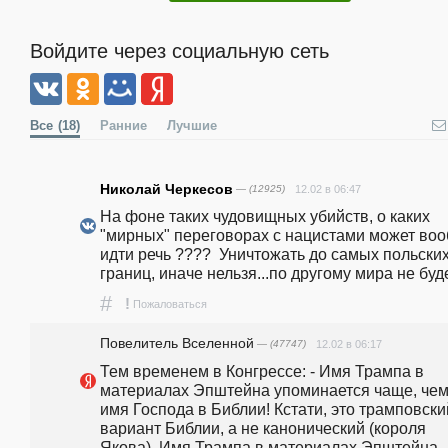
Войдите через социальную сеть
Все
(18)
Ранние
Лучшие
Николай Черкесов
— (12925)
12.02 в 06:47
На фоне таких чудовищных убийств, о каких 
"мирных" переговорах с нацистами может воо
идти речь ????  Уничтожать до самых польских
границ, иначе нельзя...по другому мира не буде
#
!
Пожаловаться
Повелитель Вселенной
— (47747)
12.02 в 06:17
Тем временем в Конгрессе: - Имя Трампа в 
материалах Эпштейна упоминается чаще, чем
имя Господа в Библии! Кстати, это трамповский
вариант Библии, а не канонический (короля 
Якова). Имя Трампа в материалах Эпштейна 