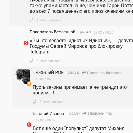
также упоминается чаще, чем имя Гарри Потте
во всех 7 посвященных его приключениям книг
#
!
Пожаловаться
Повелитель Вселенной
— (47747)
12.02 в 06:16
«Вы что делаете, идиоты? Идиоты!», — депута
Госдумы Сергей Миронов про блокировку 
Telegram. 
#
!
Пожаловаться
ТЯЖЕЛЫЙ РОК
— (39243)
Повелитель Вселенной
12.02 в 06:35
Пусть законы принимает ,а не трындит этот 
популист!
#
!
Пожаловаться
Евгений Иванов
— (99936)
ТЯЖЕЛЫЙ РОК
12.02 в 06:42
Вот ещё один "популист" депутат Михаил 