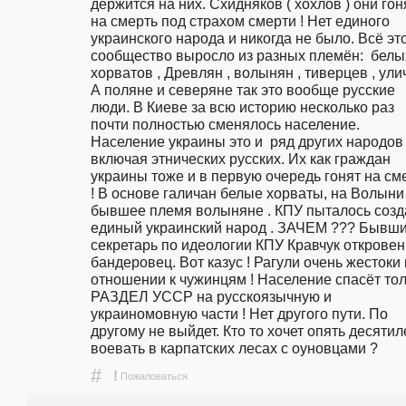
держится на них. Схидняков ( хохлов ) они гоня
на смерть под страхом смерти ! Нет единого 
украинского народа и никогда не было. Всё это
сообщество выросло из разных племён:  белых
хорватов , Древлян , волынян , тиверцев , улич
А поляне и северяне так это вообще русские 
люди. В Киеве за всю историю несколько раз 
почти полностью сменялось население. 
Население украины это и  ряд других народов 
включая этнических русских. Их как граждан 
украины тоже и в первую очередь гонят на сме
! В основе галичан белые хорваты, на Волыни -
бывшее племя волыняне . КПУ пыталось созда
единый украинский народ . ЗАЧЕМ ??? Бывши
секретарь по идеологии КПУ Кравчук откровен
бандеровец. Вот казус ! Рагули очень жестоки 
отношении к чужинцям ! Население спасёт тол
РАЗДЕЛ УССР на русскоязычную и 
украиномовную части ! Нет другого пути. По 
другому не выйдет. Кто то хочет опять десятиле
воевать в карпатских лесах с оуновцами ?
#
!
Пожаловаться