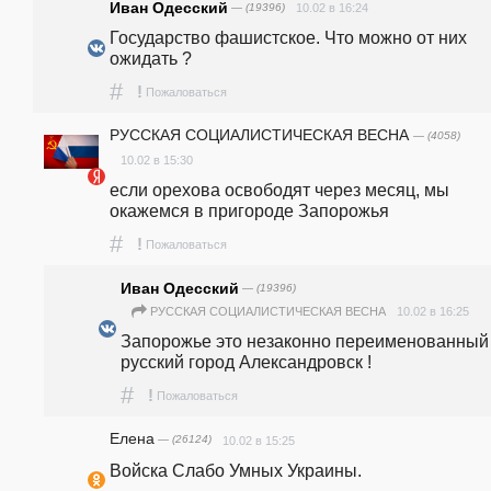
Иван Одесский
— (19396)
10.02 в 16:24
Государство фашистское. Что можно от них 
ожидать ? 
#
!
Пожаловаться
РУССКАЯ СОЦИАЛИСТИЧЕСКАЯ ВЕСНА
— (4058)
10.02 в 15:30
если орехова освободят через месяц, мы 
окажемся в пригороде Запорожья 
#
!
Пожаловаться
Иван Одесский
— (19396)
10.02 в 16:25
РУССКАЯ СОЦИАЛИСТИЧЕСКАЯ ВЕСНА
Запорожье это незаконно переименованный 
русский город Александровск ! 
#
!
Пожаловаться
Елена
— (26124)
10.02 в 15:25
Войска Слабо Умных Украины.