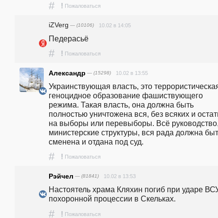
#
!
Пожаловаться
iZVerg
— (10106)
10.02 в 14:05
Педерасьё 
#
!
Пожаловаться
Александр
— (15298)
10.02 в 13:55
Украинствующая власть, это террористическая
геноцидное образование фашиствующего 
режима. Такая власть, она должна быть 
полностью уничтожена вся, без всяких и остатк
на выборы или перевыборы. Всё руководство,
министерские структуры, вся рада должна быт
сменена и отдана под суд.
#
!
Пожаловаться
Рэйчел
— (81841)
10.02 в 13:53
Настоятель храма Кляхин погиб при ударе ВСУ
похоронной процессии в Скельках.
#
!
Пожаловаться