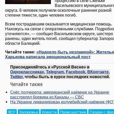
процессию в селе Скельки
Васильевского муниципальног
округа. 6 человек получили осколочные ранения разной
степени тяжести, один человек погиб.
Всем пострадавшим оказывается медицинская помощь.
Нахожусь на связи с оперативными службами. Подробно
уточняются», — сообщил Васильевском округе, шестеро
ранены, один житель погиб, сообщил губернатор Запоро
области Балицкий.
Читайте также:
«Надоело быть незламной»: Житель
Харькова написала эмоциональный пост
Присоединяйтесь к «Русской Весне» в
Одноклассниках
,
Telegram
,
Facebook
,
ВКонтакте
,
Twitter
, чтобы быть в курсе последних новостей.
Читайте также
Снёс полчерепа: американский наёмник на Украине
расстрелял боевика из Канады — CBC
На Украине ликвидирован колумбийский наёмник (ФО
ВСУ
Запорожье
Новости
Происшествия
Сводки с фро