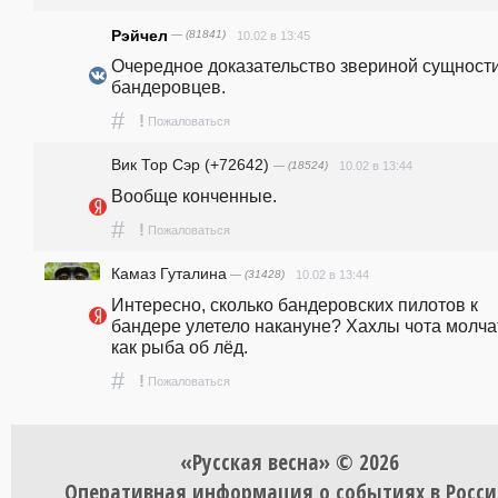
Рэйчел
— (81841)
10.02 в 13:45
Очередное доказательство звериной сущности
бандеровцев.
#
!
Пожаловаться
Вик Тор Сэр (+72642)
— (18524)
10.02 в 13:44
Вообще конченные.
#
!
Пожаловаться
Камaз Гутaлина
— (31428)
10.02 в 13:44
Интересно, сколько бандеровских пилотов к 
бандере улетело накануне? Хахлы чота молчат
как рыба об лёд. 
#
!
Пожаловаться
«Русская весна» © 2026
Оперативная информация о событиях в Росси