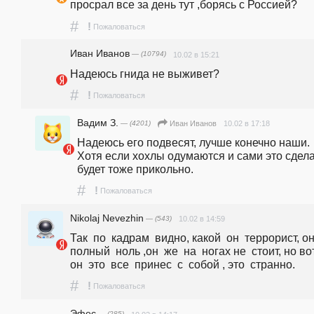
просрал все за день тут ,борясь с Россией?
#
!
Пожаловаться
Иван Иванов
— (10794)
10.02 в 15:21
Надеюсь гнида не выживет?
#
!
Пожаловаться
Вадим З.
— (4201)
10.02 в 17:18
Иван Иванов
Надеюсь его подвесят, лучше конечно наши. 
Хотя если хохлы одумаются и сами это сделаю
будет тоже прикольно.
#
!
Пожаловаться
Nikolaj Nevezhin
— (543)
10.02 в 14:59
Так  по  кадрам  видно, какой  он  террорист, он 
полный  ноль ,он  же  на  ногах не  стоит, но вот 
он  это  все  принес  с  собой , это  странно.
#
!
Пожаловаться
Эфес