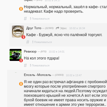
— (285)
10.02 в 14:17
Нормальный, нормальный, зашёл в кафе- стал
неадекват. Кафе надо проверить.
#
!
Пожаловаться
Друг Тото
— (11565)
10.02 в 16:34
Эфес
Кафе - Буржуй, ясно что палёнкой торгуют.
#
!
Пожаловаться
Ревизор
— (970)
10.02 в 14:01
На́ кол этого πдара!
#
!
Пожаловаться
Епсель -Мопсель
— (15693)
10.02 в 13:47
Я не один раз встречал афганцев с пробоиной 
мозгу которые после употребления спиртрого 
начинали кидаться на людей.Поэтому осуждать
поеховшего крышей не хочется.А вот если этот
бухой боевик не имеет права носить оружие и 
имеет отношение к армии это уже терроризм..