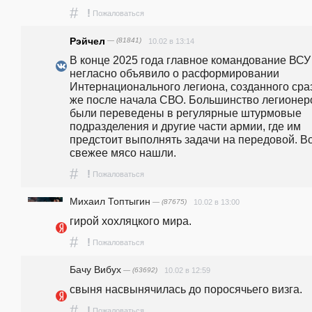
#
!
Пожаловаться
Рэйчел
— (81841)
10.02 в 13:14
В конце 2025 года главное командование ВСУ 
негласно объявило о расформировании 
Интернационального легиона, созданного сраз
же после начала СВО. Большинство легионеро
были переведены в регулярные штурмовые 
подразделения и другие части армии, где им 
предстоит выполнять задачи на передовой. Вот
свежее мясо нашли.
#
!
Пожаловаться
Михаил Топтыгин
— (87675)
10.02 в 13:00
гирой хохляцкого мира.
#
!
Пожаловаться
Бачу Вибух
— (63692)
10.02 в 12:59
свыня насвынячилась до поросячьего визга.
#
!
Пожаловаться