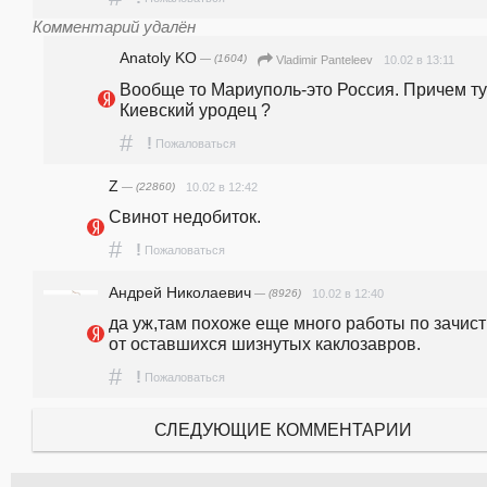
Комментарий удалён
Anatoly KO
— (1604)
10.02 в 13:11
Vladimir Panteleev
Вообще то Мариуполь-это Россия. Причем тут
Киевский уродец ?
#
!
Пожаловаться
Z
— (22860)
10.02 в 12:42
Свинот недобиток.
#
!
Пожаловаться
Андрей Николаевич
— (8926)
10.02 в 12:40
да уж,там похоже еще много работы по зачистк
от оставшихся шизнутых каклозавров.
#
!
Пожаловаться
СЛЕДУЮЩИЕ КОММЕНТАРИИ