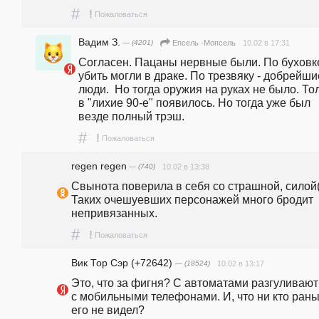
#
!
Пожаловаться
Вадим З.
— (4201)
10.02 в 17:31
Епсель -Мопсель
Согласен. Пацаны нервные были. По буховке
убить могли в драке. По трезвяку - добрейшие
люди.  Но тогда оружия на руках не было. Тол
в "лихие 90-е" появилось. Но тогда уже был 
везде полный трэш.
#
!
Пожаловаться
regen regen
— (740)
10.02 в 13:38
Свынота поверила в себя со страшной, силой(.
Таких очешуевших персонажей много бродит 
непривязанных. 
#
!
Пожаловаться
Вик Тор Сэр (+72642)
— (18524)
10.02 в 13:17
Это, что за фигня? С автоматами разгуливают 
с мобильными телефонами. И, что ни кто рань
его не видел?