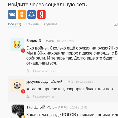
Войдите через социальную сеть
Все
(21)
Ранние
Лучшие
Вадим З.
— (4201)
10.02 в 17:10
Эхо войны. Сколько ещё оружия на руках?!! - х.з
Мы в 80-х находили порох и даже снаряды с В
собирали. И теперь так. Долго еще это будет 
откашливаться.
#
!
Пожаловаться
урсуляк задунайский
— (789)
10.02 в 15:51
когда он проспится,  сюрприз  будет..для него.
#
!
Пожаловаться
ТЯЖЕЛЫЙ РОК
— (39236)
10.02 в 15:51
Какая тема , а где РОГОВ с никами своими  или