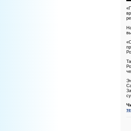
«П
вр
ре
На
вы
«С
пр
Ро
Та
Ро
че
Эн
Са
За
су
Ч
т