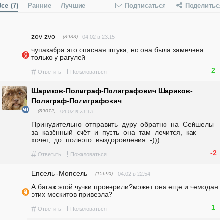
Все
(7)
Ранние
Лучшие
Подписаться
Поделитьс
zov zvo
— (8933)
04.02 в 23:15
чупакабра это опасная штука, но она была замечена 
только у рагулей
2
#
!
Ответить
Пожаловаться
Шариков-Полиграф-Полиграфович Шариков-
Полиграф-Полиграфович
— (39072)
04.02 в 23:13
Принудительно  отправить  дуру  обратно  на  Сейшелы  
за  казённый  счёт  и  пусть  она  там  лечится,  как  
хочет,  до  полного  выздоровления :-)))
-2
#
!
Ответить
Пожаловаться
Епсель -Мопсель
— (15693)
04.02 в 22:54
А багаж этой чучки проверили?может она еще и чемодан 
этих москитов привезла?
1
#
!
Ответить
Пожаловаться