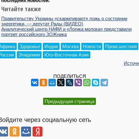
последних новостей.
Читайте также
Правительству Украины «скармливают» ложь о состоянии
энергетики, — депутат Рады (ВИДЕО)
Аналитический центр НАФИ и «Логика молока» представили
портрет российского ЗОЖника
Африка
Здоровье
Индия
Москва
Новости
Происшествия
Россия
Эпидемии
Юго-Восточная Азия
Источн
ПОДЕЛИТЬСЯ
Предыдущая страница
Войдите через социальную сеть