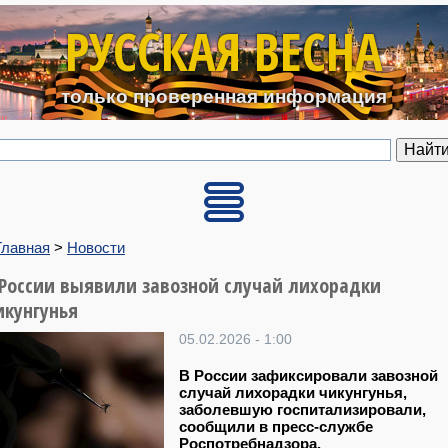
Перейти к основному содерж
РУССКАЯ ВЕСНА
только проверенная информация
Главная
>
Новости
 России выявили завозной случай лихорадки
икунгунья
05.02.2026 - 1:00
В России зафиксировали завозной
случай лихорадки чикунгунья,
заболевшую госпитализировали,
сообщили в пресс-службе
Роспотребнадзора.