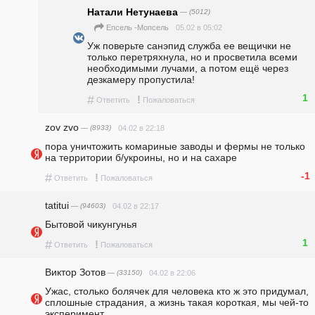
Натали Нетунаева
— (5012)
05.02 в 05:02
Епсель -Мопсель
Уж поверьте санэпид служба ее вещички не 
только перетряхнула, но и просветила всеми 
необходимыми лучами, а потом ещё через 
дезкамеру пропустила!
1
#
!
Ответить
Пожаловаться
zov zvo
— (8933)
04.02 в 22:18
пора уничтожить комариные заводы и фермы не только 
на территории б/укроины, но и на сахаре
-1
#
!
Ответить
Пожаловаться
tatitui
— (94603)
04.02 в 22:17
Бытовой чикунгунья
1
#
!
Ответить
Пожаловаться
Виктор Зотов
— (33150)
04.02 в 22:06
Ужас, столько болячек для человека кто ж это придумал, 
сплошные страдания, а жизнь такая короткая, мы чей-то 
эксперимент.