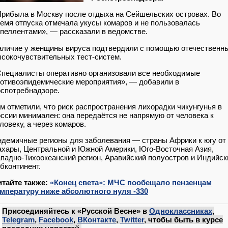
рибыла в Москву после отдыха на Сейшельских островах. Во
емя отпуска отмечала укусы комаров и не пользовалась
пеллентами», — рассказали в ведомстве.
личие у женщины вируса подтвердили с помощью отечественн
сокочувствительных тест‑систем.
пециалисты оперативно организовали все необходимые
отивоэпидемические мероприятия», — добавили в
спотребнадзоре.
м отметили, что риск распространения лихорадки чикунгунья в
ссии минимален: она передаётся не напрямую от человека к
ловеку, а через комаров.
демичные регионы для заболевания — страны Африки к югу от
хары, Центральной и Южной Америки, Юго‑Восточная Азия,
падно‑Тихоокеанский регион, Аравийский полуостров и Индийск
бконтинент.
итайте также:
«Конец света»: МЧС пообещало пензенцам
емпературу ниже абсолютного нуля -330
Присоединяйтесь к «Русской Весне» в
Одноклассниках
,
Telegram
,
Facebook
,
ВКонтакте
,
Twitter
, чтобы быть в курсе