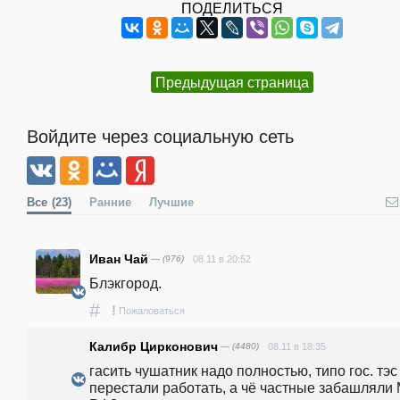
ПОДЕЛИТЬСЯ
Предыдущая страница
Войдите через социальную сеть
Все
(23)
Ранние
Лучшие
Иван Чай
— (976)
08.11 в 20:52
Блэкгород.
#
!
Пожаловаться
Калибр Цирконович
— (4480)
08.11 в 18:35
гасить чушатник надо полностью, типо гос. тэс 
перестали работать, а чё частные забашляли 