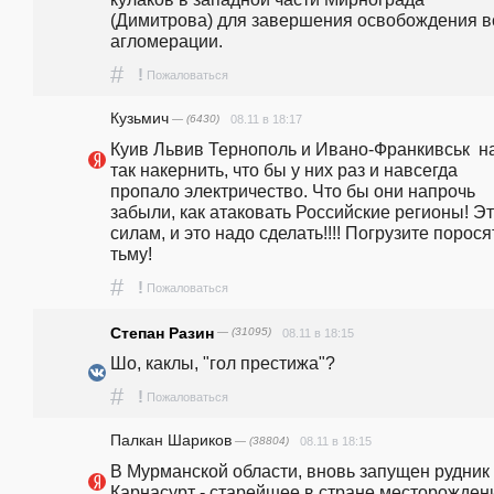
(Димитрова) для завершения освобождения вс
агломерации.
#
!
Пожаловаться
Кузьмич
— (6430)
08.11 в 18:17
Куив Львив Тернополь и Ивано-Франкивськ  на
так накернить, что бы у них раз и навсегда 
пропало электричество. Что бы они напрочь 
забыли, как атаковать Российские регионы! Эт
силам, и это надо сделать!!!! Погрузите поросят
тьму!
#
!
Пожаловаться
Степан Разин
— (31095)
08.11 в 18:15
Шо, каклы, "гол престижа"?
#
!
Пожаловаться
Палкан Шариков
— (38804)
08.11 в 18:15
В Мурманской области, вновь запущен рудник 
Карнасурт - старейшее в стране месторождени