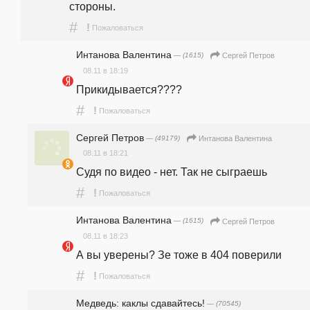
стороны. 
#
!
Пожаловаться
Интанова Валентина
— (1615)
Сергей Петров
08.11 в 18:19
Прикидывается????
#
!
Пожаловаться
Сергей Петров
— (49179)
Интанова Валентина
08.11 в 18:21
Судя по видео - нет. Так не сыграешь
#
!
Пожаловаться
Интанова Валентина
— (1615)
Сергей Петров
08.11 в 18:23
А вы уверены? Зе тоже в 404 поверили
#
!
Пожаловаться
Медведь: каклы сдавайтесь!
— (70545)