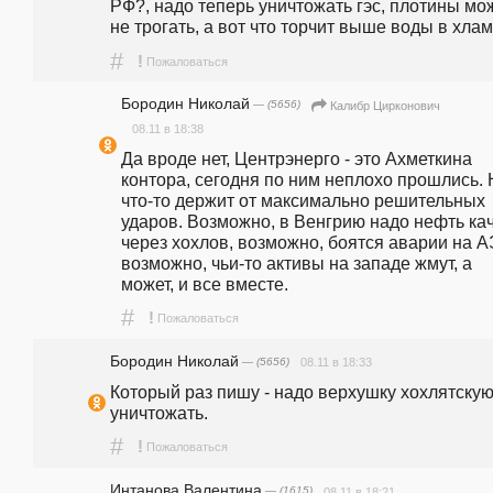
РФ?, надо теперь уничтожать гэс, плотины мож
не трогать, а вот что торчит выше воды в хлам
#
!
Пожаловаться
Бородин Николай
— (5656)
Калибр Цирконович
08.11 в 18:38
Да вроде нет, Центрэнерго - это Ахметкина 
контора, сегодня по ним неплохо прошлись. 
что-то держит от максимально решительных 
ударов. Возможно, в Венгрию надо нефть кач
через хохлов, возможно, боятся аварии на А
возможно, чьи-то активы на западе жмут, а 
может, и все вместе.
#
!
Пожаловаться
Бородин Николай
— (5656)
08.11 в 18:33
Который раз пишу - надо верхушку хохлятскую
уничтожать.
#
!
Пожаловаться
Интанова Валентина
— (1615)
08.11 в 18:21