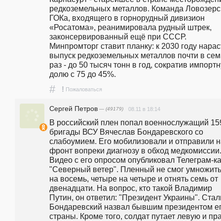
редкоземельных металлов. Команда Ловозерск
ГОКа, входящего в горнорудный дивизион 
«Росатома», реанимировала рудный штрек, 
законсервированный ещё при СССР.  
Минпромторг ставит планку: к 2030 году нараст
выпуск редкоземельных металлов почти в семь
раз - до 50 тысяч тонн в год, сократив импортн
долю с 75 до 45%.  
#
!
Пожаловаться
Сергей Петров
— (49179)
08.11 в 18:14
В российский плен попал военнослужащий 159
бригады ВСУ Вячеслав Бондаревского со 
слабоумием. Его мобилизовали и отправили на
фронт вопреки диагнозу в обход медкомиссии.
Видео с его опросом опубликовал Телеграм-ка
"Северный ветер". Пленный не смог умножить 
на восемь, четыре на четыре и отнять семь от 
двенадцати. На вопрос, кто такой Владимир 
Путин, он ответил: "Президент Украины". Стал
Бондаревский назвал бывшим президентом ег
страны. Кроме того, солдат путает левую и пр