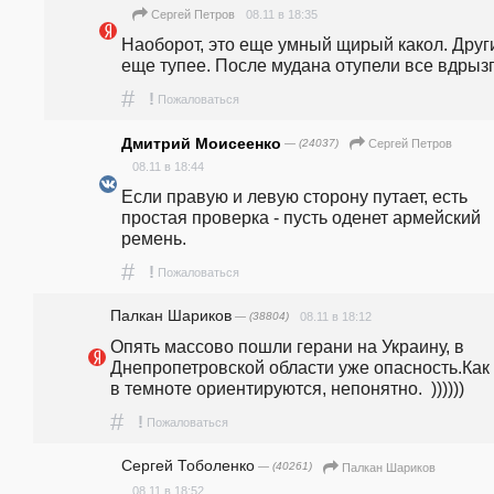
08.11 в 18:35
Сергей Петров
Наоборот, это еще умный щирый какол. Други
еще тупее. После мудана отупели все вдрыз
#
!
Пожаловаться
Дмитрий Моисеенко
— (24037)
Сергей Петров
08.11 в 18:44
Если правую и левую сторону путает, есть 
простая проверка - пусть оденет армейский 
ремень.
#
!
Пожаловаться
Палкан Шариков
— (38804)
08.11 в 18:12
Опять массово пошли герани на Украину, в 
Днепропетровской области уже опасность.Как 
в темноте ориентируются, непонятно.  ))))))
#
!
Пожаловаться
Сергей Тоболенко
— (40261)
Палкан Шариков
08.11 в 18:52