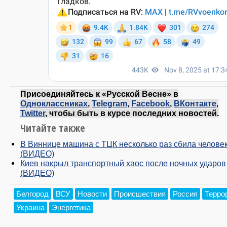
Присоединяйтесь к «Русской Весне» в
Одноклассниках
,
Telegram
,
Facebook
,
ВКонтакте
,
Twitter
, чтобы быть в курсе последних новостей.
Читайте также
В Виннице машина с ТЦК несколько раз сбила челове
(ВИДЕО)
Киев накрыл транспортный хаос после ночных ударов
(ВИДЕО)
Белгород
ВСУ
Новости
Происшествия
Россия
Терро
Украина
Энергетика