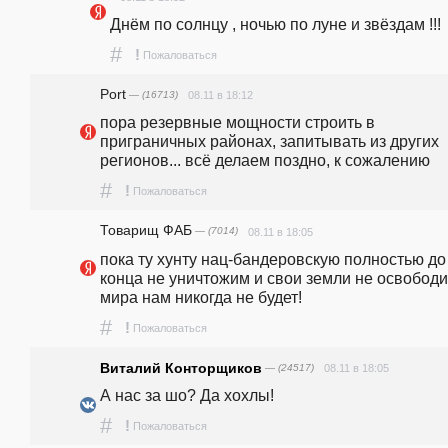
Днём по солнцу , ночью по луне и звёздам !!!
#
!
Пожаловаться
Port
— (16713)
08.11 в 18:12
пора резервные мощности строить в 
приграничных районах, запитывать из других 
регионов... всё делаем поздно, к сожалению
#
!
Пожаловаться
Товарищ ФАБ
— (7014)
08.11 в 18:05
пока ту хунту нац-бандеровскую полностью до 
конца не уничтожим и свои земли не освободи
мира нам никогда не будет!
#
!
Пожаловаться
Виталий Конторщиков
— (24517)
08.11 в 18:05
А нас за шо? Да хохлы!
#
!
Пожаловаться