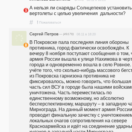
А нельзя ли снаряды Солнцепеков установить 
вертолеты с целью увеличения  дальности?
#
!
Пожаловаться
Сергей Петров
— (49179)
08.11 в 18:20
В Покровске пала последняя линия обороны 
противника, город фактически освобождён. К 
вечеру 8 ноября поступают сообщения о том, ч
армия России вышла к улице Нахимова в черт
города и одновременно вошла в село Ровное. 
учёте того, что сколько-нибудь массового бегст
из Покровска гарнизона противника не 
фиксировалось, можно говорить, что большая 
часть сил ВСУ в городе была нашими войсками
уничтожена. Часть переместилась по 
единственному возможному, но абсолютно 
бесперспективному, маршруту – в западную ча
Мирнограда. На данный момент армия России
проводит финальную зачистку с уничтожением
локальных очагов сопротивления на севере 
Красноармейска и идёт на соединение ударны
кулаков в западной части Мирнограда 