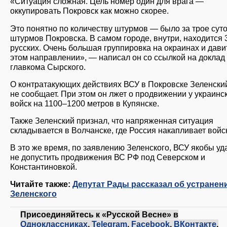
«Ситуация сложная. Цель номер один для врага —
оккупировать Покровск как можно скорее.
Это понятно по количеству штурмов — было за трое суто
штурмов Покровска. В самом городе, внутри, находится 
русских. Очень большая группировка на окраинах и дави
этом направлении», — написал он со ссылкой на доклад
главкома Сырского.
О контратакующих действиях ВСУ в Покровске Зеленски
не сообщает. При этом он лжет о продвижении у украинс
войск на 1100–1200 метров в Купянске.
Также Зеленский признал, что напряженная ситуация
складывается в Волчанске, где Россия накапливает войс
В это же время, по заявлению Зеленского, ВСУ якобы уд
не допустить продвижения ВС РФ под Северском и
Константиновкой.
Читайте также:
Депутат Рады рассказал об устранен
Зеленского
Присоединяйтесь к «Русской Весне» в
Одноклассниках
,
Telegram
,
Facebook
,
ВКонтакте
,