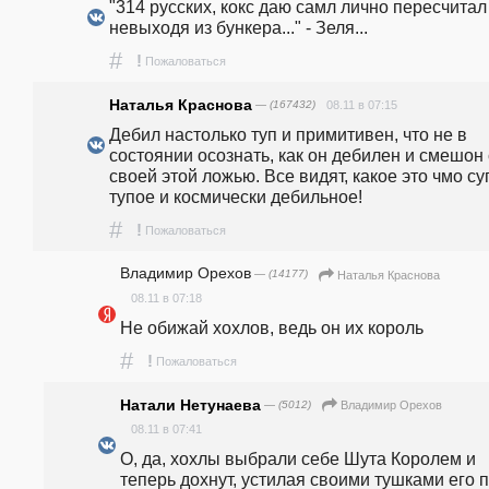
"314 русских, кокс даю самл лично пересчитал 
невыходя из бункера..." - Зеля...
#
!
Пожаловаться
Наталья Краснова
— (167432)
08.11 в 07:15
Дебил настолько туп и примитивен, что не в 
состоянии осознать, как он дебилен и смешон 
своей этой ложью. Все видят, какое это чмо су
тупое и космически дебильное!
#
!
Пожаловаться
Владимир Орехов
— (14177)
Наталья Краснова
08.11 в 07:18
Не обижай хохлов, ведь он их король
#
!
Пожаловаться
Натали Нетунаева
— (5012)
Владимир Орехов
08.11 в 07:41
О, да, хохлы выбрали себе Шута Королем и 
теперь дохнут, устилая своими тушками его пу