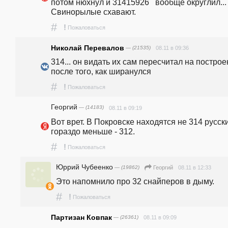
потом нюхнул и 31415926   вообще округлил... 
Свинорылые схавают.
#
!
Пожаловаться
Николай Перевалов
— (21535)
08.11 в 09:36
314... он видать их сам пересчитал на построе
после того, как ширанулся
#
!
Пожаловаться
Георгий
— (14183)
08.11 в 09:19
Вот врет. В Покровске находятся не 314 русски
гораздо меньше - 312.
#
!
Пожаловаться
Юррий Чубеенко
— (19862)
08.11 в 12:33
Георгий
Это напомнило про 32 снайперов в дыму.
#
!
Пожаловаться
Партизан Ковпак
— (26361)
08.11 в 09:09