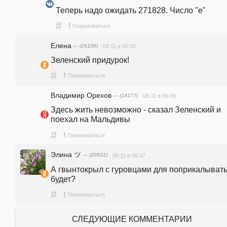
Теперь надо ожидать 271828. Число "е"
#
!
Пожаловаться
Елена
— (26106)
08.11 в 06:50
Зеленский придурок!
#
!
Пожаловаться
Владимир Орехов
— (14177)
08.11 в 06:49
Здесь жить невозможно - сказал Зеленский и 
поехал на Мальдивы
#
!
Пожаловаться
Элина ツ
— (20531)
08.11 в 06:47
А гвынтокрыл с гуровцами для поприкалывать
будет?
#
!
Пожаловаться
СЛЕДУЮЩИЕ КОММЕНТАРИИ