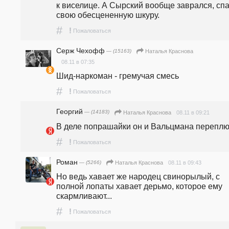
к виселице. А Сырский вообще заврался, спа
свою обесцененную шкуру.
#
!
Пожаловаться
Серж Чехофф
— (15163)
Наталья Краснова
08.11 в 07:35
Шид-наркоман - гремучая смесь
#
!
Пожаловаться
Георгий
— (14183)
08.11 в 09:21
Наталья Краснова
В деле попрашайки он и Вальцмана переплю
#
!
Пожаловаться
Роман
— (5266)
08.11 в 09:43
Наталья Краснова
Но ведь хавает же народец свинорылый, с 
полной лопаты хавает дерьмо, которое ему 
скармливают...
#
!
Пожаловаться