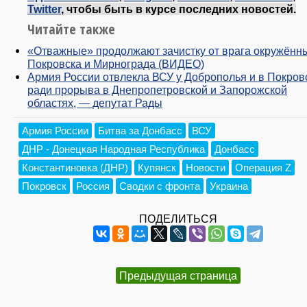
Twitter
, чтобы быть в курсе последних новостей.
Читайте также
«Отважные» продолжают зачистку от врага окружённ
Покровска и Мирнограда (ВИДЕО)
Армия России отвлекла ВСУ у Доброполья и в Покров
ради прорыва в Днепропетровской и Запорожской
областях, — депутат Рады
Армия России
Битва за Донбасс
ВСУ
ДНР - Донецкая Народная Республика
Донбасс
Константиновка (ДНР)
Купянск
Новости
Операция Z
Покровск
Россия
Сводки с фронта
Украина
ПОДЕЛИТЬСЯ
Предыдущая страница