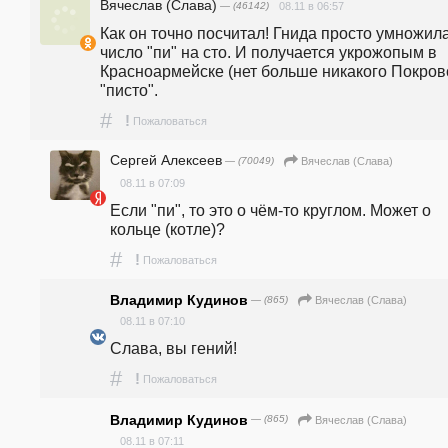
Вячеслав (Слава)
— (46142)
08.11 в 06:57
Как он точно посчитал! Гнида просто умножила
число "пи" на сто. И получается укрожопым в 
Красноармейске (нет больше никакого Покровск
"писто".
#
!
Пожаловаться
Сергей Алексеев
— (70049)
Вячеслав (Слава)
08.11 в 07:09
Если "пи", то это о чём-то круглом. Может о 
кольце (котле)?
#
!
Пожаловаться
Владимир Кудинов
— (865)
Вячеслав (Слава)
08.11 в 07:10
Слава, вы гений! 
#
!
Пожаловаться
Владимир Кудинов
— (865)
Вячеслав (Слава)
08.11 в 07:11