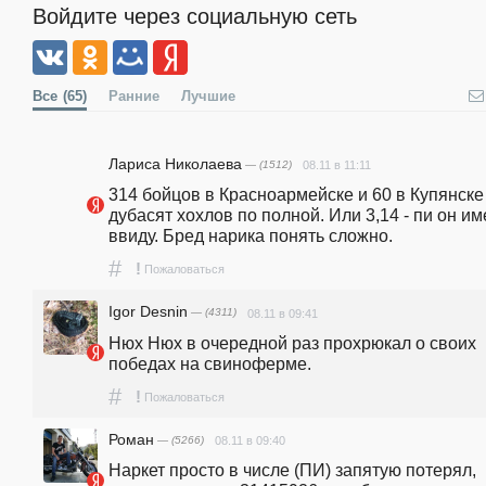
Войдите через социальную сеть
Все
(65)
Ранние
Лучшие
Лариса Николаева
— (1512)
08.11 в 11:11
314 бойцов в Красноармейске и 60 в Купянске 
дубасят хохлов по полной. Или 3,14 - пи он име
ввиду. Бред нарика понять сложно.
#
!
Пожаловаться
Igor Desnin
— (4311)
08.11 в 09:41
Нюх Нюх в очередной раз прохрюкал о своих 
победах на свиноферме.
#
!
Пожаловаться
Роман
— (5266)
08.11 в 09:40
Наркет просто в числе (ПИ) запятую потерял, 