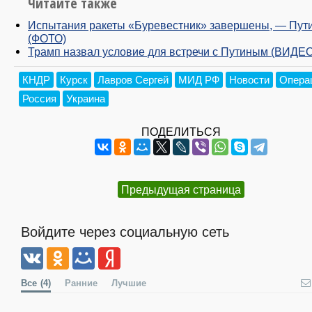
Читайте также
Испытания ракеты «Буревестник» завершены, — Пут
(ФОТО)
Трамп назвал условие для встречи с Путиным (ВИДЕО
КНДР
Курск
Лавров Сергей
МИД РФ
Новости
Опера
Россия
Украина
ПОДЕЛИТЬСЯ
Предыдущая страница
Войдите через социальную сеть
Все
(4)
Ранние
Лучшие