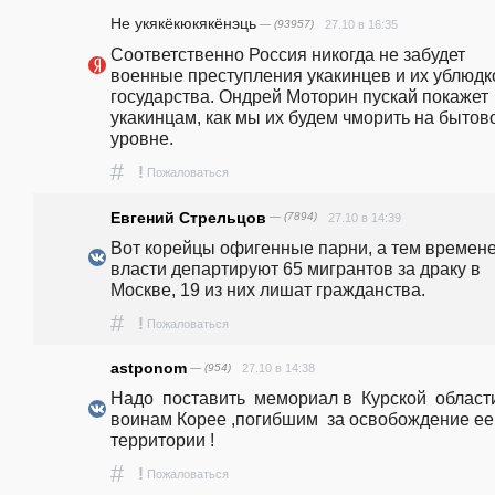
Не укякёкюкякёнэць
— (93957)
27.10 в 16:35
Соответственно Россия никогда не забудет 
военные преступления укакинцев и их ублюдк
государства. Ондрей Моторин пускай покажет 
укакинцам, как мы их будем чморить на бытово
уровне.
#
!
Пожаловаться
Евгений Стрельцов
— (7894)
27.10 в 14:39
Вот корейцы офигенные парни, а тем времене
власти департируют 65 мигрантов за драку в 
Москве, 19 из них лишат гражданства.
#
!
Пожаловаться
astponom
— (954)
27.10 в 14:38
Надо  поставить  мемориал в  Курской  области
воинам Корее ,погибшим  за освобождение ее  
территории !
#
!
Пожаловаться