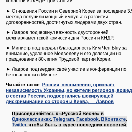
коллегой из КНДР Цой Сон Хи.
► Отношения России и Северной Кореи за последние 3,
месяца получили мощный импульс в развитии
договоренностей, достигнутых лидерами двух стран.
► Лавров подчеркнул важность двусторонней
межпарламентской комиссии для России и КНДР.
► Министр подтвердил благодарность Ким Чен Ыну за
внимание, уделенное Медведеву и его делегации на
праздновании 80-летия Трудовой партии Кореи.
► Лавров подтвердил своё участие в конференции по
безопасности в Минске.
Читайте также:
Россия, несомненно, признаёт
независимость Украины, но жители регионов, воше
в состав России, подвергались шокирующей
дискриминации со стороны Киева, — Лавров
Присоединяйтесь к «Русской Весне» в
Одноклассниках
,
Telegram
,
Facebook
,
ВКонтакте
,
Twitter
, чтобы быть в курсе последних новостей.