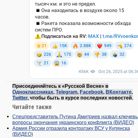
Присоединяйтесь к «Русской Весне» в
Одноклассниках
,
Telegram
,
Facebook
,
ВКонтакте
,
Twitter
, чтобы быть в курсе последних новостей.
Читайте также
Спецпредставитель Путина Дмитриев назвал ключев
вопросы окончания украинского конфликта (ВИДЕО)
Армия России отразила контратаку ВСУ у Купянска
(ВИДЕО)