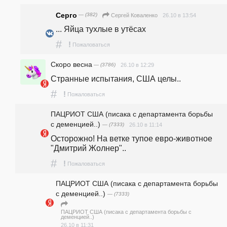
Серго
— (382)
26.10 в 13:54
Сергей Коваленко
... Яйца тухлые в утёсах
#
!
Пожаловаться
Скоро весна
— (3786)
26.10 в 12:29
Странные испытания, США целы..
#
!
Пожаловаться
ПАЦРИОТ США (писака с департамента борьбы
с деменцией..)
— (7333)
26.10 в 11:14
Осторожно! На ветке тупое евро-животное 
"Дмитрий Жолнер".. 
#
!
Пожаловаться
ПАЦРИОТ США (писака с департамента борьбы
с деменцией..)
— (7333)
ПАЦРИОТ США (писака с департамента борьбы с
деменцией..)
26.10 в 11:31