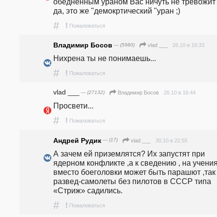
обедненным ураном Вас ничуть не тревожит?
да, это же "демокртический "уран ;)
#
!
Пожаловаться
Владимир Босов
— (5980)
26.10 в 16:33
vlad ___
Нихрена ты не понимаешь... 
#
!
Пожаловаться
vlad ___
— (27132)
26.10 в 16:44
Владимир Босов
Просвети...
#
!
Пожаловаться
Андрей Рудик
— (17)
30.10 в 22:55
vlad ___
А зачем ей приземлятся? Их запустят при 
ядерном конфликте ,а к сведению , на учения
вместо боеголовки может быть парашют ,так 
развед-самолеты без пилотов в СССР типа 
«Стриж» садились. 
#
!
Пожаловаться