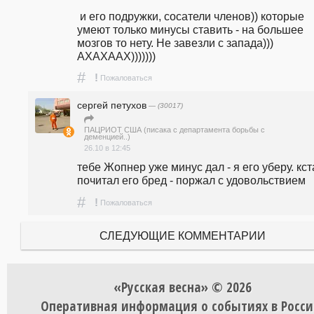
 и его подружки, сосатели членов)) которые 
умеют только минусы ставить - на большее 
мозгов то нету. Не завезли с запада))) 
АХАХААХ))))))) 
#
!
Пожаловаться
сергей петухов
— (30017)
ПАЦРИОТ США (писака с департамента борьбы с
деменцией..)
26.10 в 12:45
тебе Жопнер уже минус дал - я его уберу. кста
почитал его бред - поржал с удовольствием
#
!
Пожаловаться
СЛЕДУЮЩИЕ КОММЕНТАРИИ
«Русская весна» © 2026
Оперативная информация о событиях в Росси