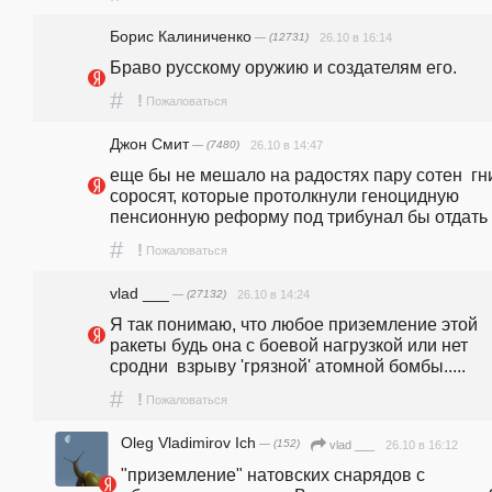
Борис Калиниченко
— (12731)
26.10 в 16:14
Браво русскому оружию и создателям его.
#
!
Пожаловаться
Джон Смит
— (7480)
26.10 в 14:47
еще бы не мешало на радостях пару сотен  гн
соросят, которые протолкнули геноцидную 
пенсионную реформу под трибунал бы отдать
#
!
Пожаловаться
vlad ___
— (27132)
26.10 в 14:24
Я так понимаю, что любое приземление этой 
ракеты будь она с боевой нагрузкой или нет 
сродни  взрыву 'грязной' атомной бомбы.....
#
!
Пожаловаться
Oleg Vladimirov Ich
— (152)
26.10 в 16:12
vlad ___
"приземление" натовских снарядов с 