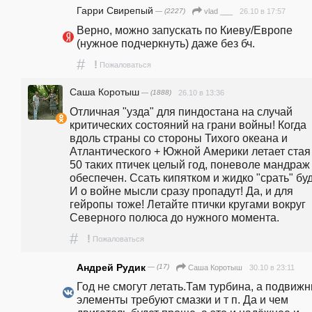
Гарри Свирепый
— (2227)
26.10 в 17:57
vlad ___
Верно, можно запускать по Киеву/Европе 
(нужное подчеркнуть) даже без бч.
#
!
Пожаловаться
Саша Коротыш
— (1888)
26.10 в 13:36
Отличная "узда" для пиндостана на случай 
критических состояний на грани войны! Когда 
вдоль страны со стороны Тихого океана и 
Атлантического + Южной Америки летает стая 
50 таких птичек целый год, поневоле мандраж 
обеспечен. Ссать кипятком и жидко "срать" буду
И о войне мысли сразу пропадут! Да, и для 
гейропы тоже! Летайте птички кругами вокруг 
Северного полюса до нужного момента.
#
!
Пожаловаться
Андрей Рудик
— (17)
30.10 в 23:11
Саша Коротыш
Год не смогут летать.Там турбина, а подвижн
элементы требуют смазки и т п. Да и чем 