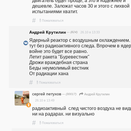
двигатель будет проще, а это и надёжнее и 
дешевле. Заложат часов 30 и этого с лихвой 
испытаниями хватит. 
#
!
Пожаловаться
Андрей Крутилин
— (824)
26.10 в 13:33
Ядерный реактор с воздушным охлаждением. 
тут без радиоактивного следа. Впрочем в ядер
войне это будет все равно.                                                                                                                                                                   
Летит ракета "Буревестник"                                                                                               
Дрожи враждебная страна                                                                                                
Беды неумолимый вестник                                                                                          
От радиации хана                                             
#
!
Пожаловаться
сергей петухов
— (30017)
Андрей Крутилин
26.10 в 13:49
радиоактивный  след чистого воздуха не вид
ни на радарах. ни визуально
#
!
Пожаловаться