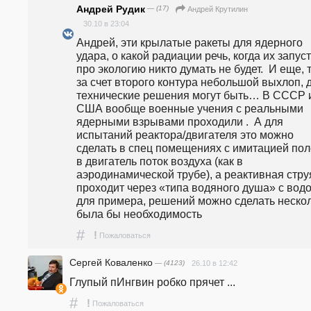
Андрей Рудик
— (17)
Андрей Крутилин
30.10 в 23:04
Андрей, эти крылатые ракеты для ядерного 
удара, о какой радиации речь, когда их запуст
про экологию никто думать не будет.  И еще, т
за счет второго контура небольшой выхлоп, д
технические решения могут быть… В СССР и
США вообще военные учения с реальными 
ядерными взрывами проходили .  А для 
испытаний реактора/двигателя это можно 
сделать в спец помещениях с имитацией полет
в двигатель поток воздуха (как в 
аэродинамической трубе), а реактивная струя
проходит через «типа водяного душа» с водой
для примера, решений можно сделать несколь
была бы необходимость 
#
!
Пожаловаться
Сергей Коваленко
— (4123)
26.10 в 12:42
Глупый пИнгвин робко прячет ...
#
!
Пожаловаться