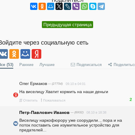
ПОДЕЛИТЬСЯ
Предыдущая страница
Войдите через социальную сеть
Все
(53)
Ранние
Лучшие
Подписаться
Поделитьс
Олег Ермаков
— (27754)
09.10 в 04:01
На виселицу Хватит кормить на наши деньги 
2
#
!
Ответить
Пожаловаться
Петр-Павлович Иванов
— (6932)
08.10 в 18:38
Виселицу наркофюрору уже соорудили.., пора и на 
поток поставить сие изумительное устройство для 
предателей...