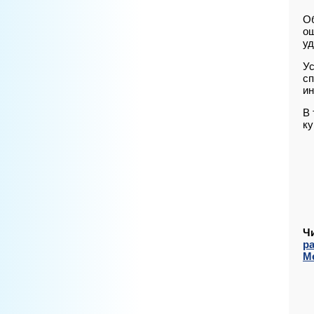
О
ош
уд
Ус
сп
ин
В 
ку
Ч
ра
М