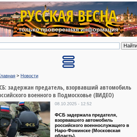
Перейти к основному содерж
РУССКАЯ ВЕСНА
только проверенная информация
Главная
>
Новости
СБ: задержан предатель, взорвавший автомобиль
оссийского военного в Подмосковье (ВИДЕО)
08.10.2025 - 12:52
ФСБ задержала предателя,
взорвавшего автомобиль
российского военнослужащего в
Наро-Фоминске (Московская
область).