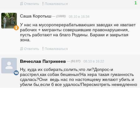
1
#
!
Ответить
Пожаловаться
Саша Коротыш
— (1888)
08.10 в 16:34
У нас на мусороперерабатываюших заводах не хватает 
рабочих + мигранты совершившие правонарушения, 
пусть работают на благо Родины. Бараки и закрытая 
зона.
#
!
Ответить
Пожаловаться
Вячеслав Патрикеев
— (9137)
08.10 в 16:22
Ну, куда их собирать,солить,что ли?Допрос-и 
расстрел,как собак бешеных!На хера такая гуманность 
сдалась?Они  ведь нас по настоящему желают убить и 
убили бы,если б все удалось!Пересмотреть немедленно 
эти либероидные антинародные законы,война идёт и 
действуют диверсанты,очнитесь,властьпридержащие!
Чем вас ещё  расшевелить то?
3
#
!
Ответить
Пожаловаться
Георгий
— (14183)
08.10 в 16:10
Сколько их уже? Не пора ли  начинать большую стройку 
,а не кормить задарма.