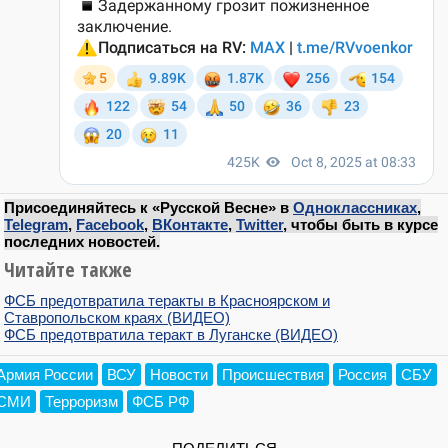
Присоединяйтесь к «Русской Весне» в
Одноклассниках
,
Telegram
,
Facebook
,
ВКонтакте
,
Twitter
, чтобы быть в курсе
последних новостей.
Читайте также
ФСБ предотвратила теракты в Красноярском и
Ставропольском краях (ВИДЕО)
ФСБ предотвратила теракт в Луганске (ВИДЕО)
Армия России
ВСУ
Новости
Происшествия
Россия
СБУ
СМИ
Терроризм
ФСБ РФ