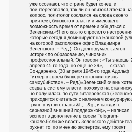
уже осознают, что стране будет конец, и 
поинтересовался, так ли он близок.Отвечая на 
вопрос, политолог сослался на слова своего 
приятеля, близкого к власти и имеющего 
возможность время от времени общаться с 
Зеленским.«Я его как-то спросил о настроениях
которые сегодня доминируют на Банковой (ули
на которой расположен офис Владимира 
Зеленского. − Ред.). Он долго думал, сам он 
историк по образованию, чиновник 
профессиональный. Он говорит: «Ты знаешь, 2
апреля 45-го года, но еще не 29», — сказал 
Бондаренко. (30 апреля 1945-го года Адольф 
Гитлер в своем бункере покончил жизнь 
самоубийством. – Ред.)«Зеленский очень хотел
создать систему власти, похожую на сталинску
но получилась по сути гитлеровская (Зеленско
приходится считаться с наличием конкурирую
групп внутри страны &lt;…&gt; и каждая с 
серьезной внешней поддержкой)», – написал 
эксперт в дополнение в своем Telegram-
канале.Если же власть Зеленского действител
рухнет, то, по мнению экспертов, ему грозят 