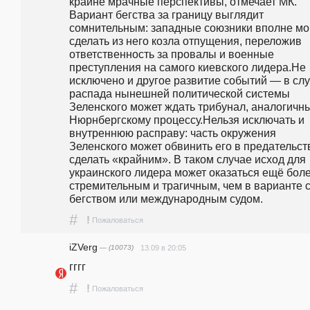
крайне мрачные перспективы, отмечает МК. 
Вариант бегства за границу выглядит 
сомнительным: западные союзники вполне мог
сделать из него козла отпущения, переложив 
ответственность за провалы и военные 
преступления на самого киевского лидера.Не 
исключено и другое развитие событий — в слу
распада нынешней политической системы 
Зеленского может ждать трибунал, аналогичны
Нюрнбергскому процессу.Нельзя исключать и 
внутреннюю расправу: часть окружения 
Зеленского может обвинить его в предательств
сделать «крайним». В таком случае исход для 
украинского лидера может оказаться ещё боле
стремительным и трагичным, чем в варианте с
бегством или международным судом.    
#
!
Пожаловаться
iZVerg
— (10073)
13.09 в 20:05
гггг
#
!
Пожаловаться