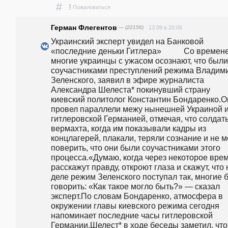
#
!
Пожаловаться
Герман Флегентов
— (22156)
13.09 в 20:06
Украинский эксперт увидел на Банковой 
«последние деньки Гитлера»           Со времене
многие украинцы с ужасом осознают, что были 
соучастниками преступлений режима Владими
Зеленского, заявил в эфире журналиста 
Александра Шелеста* покинувший страну 
киевский политолог Константин Бондаренко.Он
провел параллели межу нынешней Украиной и
гитлеровской Германией, отмечая, что солдаты
вермахта, когда им показывали кадры из 
концлагерей, плакали, теряли сознание и не м
поверить, что они были соучастниками этого 
процесса.«Думаю, когда через некоторое врем
расскажут правду, откроют глаза и скажут, что н
деле режим Зеленского поступал так, многие б
говорить: «Как такое могло быть?» — сказал 
эксперт.По словам Бондаренко, атмосфера в 
окружении главы киевского режима сегодня 
напоминает последние часы гитлеровской 
Германии.Шелест* в ходе беседы заметил, что 