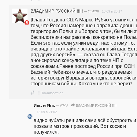
ВЛАДИМИР РУССКИЙ !!!!!
— (35429)
13.09 в 20:17
|Глава Госдепа США Марко Рубио усомнился в
том, что Россия намеренно направила дроны н
территорию Польши.«Вопрос в том, были ли эт
беспилотники направлены конкретно на Польш
Если это так, если улики ведут нас к этому, то, 
очевидно, это крайне эскалационный шаг. Есть
ряд других версий», — сказал он.Глава Госдеп
анонсировал консультации по теме ЧП с 
союзниками.Ранее постпред России при ООН 
Василий Небензя отмечал, что раздуваемая 
истерия вокруг Варшавы выгодна европейски
сторонникам войны. Хохлам никто не верит!
#
!
Пожаловаться
Инь и Янь
— (265)
ВЛАДИМИР РУССКИЙ !!!!!
13.09 в 21:02
видно чубаты решили сами всё обустроить и 
позвали мэтров провокаций. Вот косяк и 
получился.